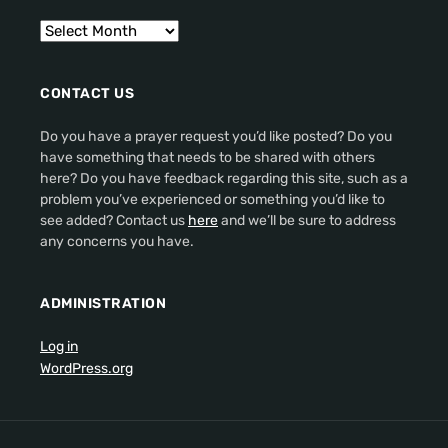
CONTACT US
Do you have a prayer request you’d like posted? Do you
have something that needs to be shared with others
here? Do you have feedback regarding this site, such as a
problem you’ve experienced or something you’d like to
see added? Contact us
here
and we’ll be sure to address
any concerns you have.
ADMINISTRATION
Log in
WordPress.org