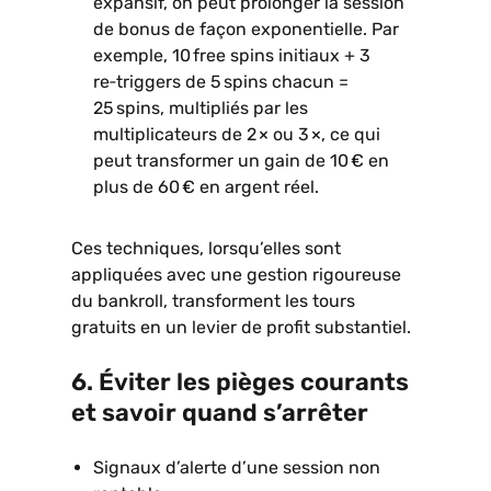
expansif, on peut prolonger la session
de bonus de façon exponentielle. Par
exemple, 10 free spins initiaux + 3
re‑triggers de 5 spins chacun =
25 spins, multipliés par les
multiplicateurs de 2 × ou 3 ×, ce qui
peut transformer un gain de 10 € en
plus de 60 € en argent réel.
Ces techniques, lorsqu’elles sont
appliquées avec une gestion rigoureuse
du bankroll, transforment les tours
gratuits en un levier de profit substantiel.
6. Éviter les pièges courants
et savoir quand s’arrêter
Signaux d’alerte d’une session non