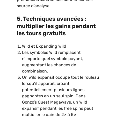
source d’analyse.
5. Techniques avancées :
multiplier les gains pendant
les tours gratuits
Wild et Expanding Wild
Les symboles Wild remplacent
n’importe quel symbole payant,
augmentant les chances de
combinaison.
Un Wild expansif occupe tout le rouleau
lorsqu’il apparaît, créant
potentiellement plusieurs lignes
gagnantes en un seul spin. Dans
Gonzo’s Quest Megaways, un Wild
expansif pendant les free spins peut
multiplier le gain de 2 × à 5 ×.