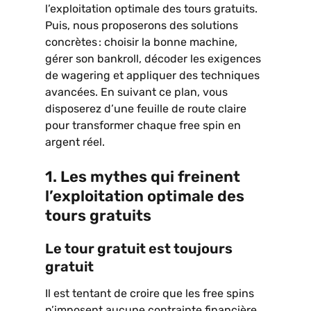
l’exploitation optimale des tours gratuits.
Puis, nous proposerons des solutions
concrètes : choisir la bonne machine,
gérer son bankroll, décoder les exigences
de wagering et appliquer des techniques
avancées. En suivant ce plan, vous
disposerez d’une feuille de route claire
pour transformer chaque free spin en
argent réel.
1. Les mythes qui freinent
l’exploitation optimale des
tours gratuits
Le tour gratuit est toujours
gratuit
Il est tentant de croire que les free spins
n’imposent aucune contrainte financière.