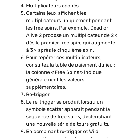
Multiplicateurs cachés
Certains jeux affichent les
multiplicateurs uniquement pendant
les free spins. Par exemple, Dead or
Alive 2 propose un multiplicateur de 2 ×
dès le premier free spin, qui augmente
à 3 × après le cinquième spin.
Pour repérer ces multiplicateurs,
consultez la table de paiement du jeu ;
la colonne « Free Spins » indique
généralement les valeurs
supplémentaires.
Re‑trigger
Le re‑trigger se produit lorsqu’un
symbole scatter apparaît pendant la
séquence de free spins, déclenchant
une nouvelle série de tours gratuits.
En combinant re‑trigger et Wild