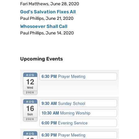
Fari Matthews
,
June 28, 2020
God’s Salvation Fixes All
Paul Phillips
,
June 21, 2020
Whosoever Shall Call
Paul Phillips
,
June 14, 2020
Upcoming Events
AUG
6:30 PM
Prayer Meeting
12
Wed
2026
AUG
9:30 AM
Sunday School
16
10:30 AM
Morning Worship
Sun
2026
6:00 PM
Evening Service
AUG
6:30 PM
Prayer Meeting