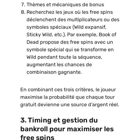
Thèmes et mécaniques de bonus
Recherchez les jeux où les free spins
déclenchent des multiplicateurs ou des
symboles spéciaux (Wild expansif,
Sticky Wild, etc.). Par exemple, Book of
Dead propose des free spins avec un
symbole spécial qui se transforme en
Wild pendant toute la séquence,
augmentant les chances de
combinaison gagnante.
En combinant ces trois critères, le joueur
maximise la probabilité que chaque tour
gratuit devienne une source d’argent réel.
3. Timing et gestion du
bankroll pour maximiser les
free spins