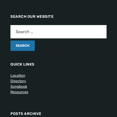
SEARCH OUR WEBSITE
QUICK LINKS
Location
Directory
Songbook
Resources
POSTS ARCHIVE