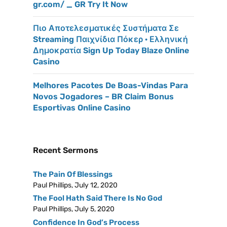
gr.com/ _ GR Try It Now
Πιο Αποτελεσματικές Συστήματα Σε
Streaming Παιχνίδια Πόκερ · Ελληνική
Δημοκρατία Sign Up Today Blaze Online
Casino
Melhores Pacotes De Boas-Vindas Para
Novos Jogadores – BR Claim Bonus
Esportivas Online Casino
Recent Sermons
The Pain Of Blessings
Paul Phillips
,
July 12, 2020
The Fool Hath Said There Is No God
Paul Phillips
,
July 5, 2020
Confidence In God’s Process