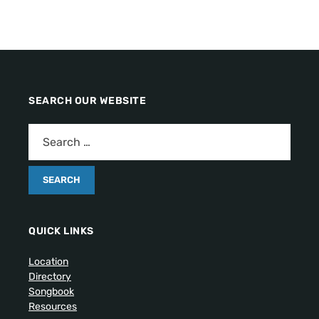
SEARCH OUR WEBSITE
QUICK LINKS
Location
Directory
Songbook
Resources