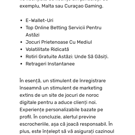
exemplu, Malta sau Curaçao Gaming.
E-Wallet-Uri
Top Online Betting Servicii Pentru
Astăzi
Jocuri Prietenoase Cu Mediul
Volatilitate Ridicată
Rotiri Gratuite Astăzi: Unde Să Găsiți.
Retrageri Instantanee
În esență, un stimulent de înregistrare
înseamnă un stimulent de marketing
extins de un site de jocuri de noroc
digitale pentru a aduce clienți noi.
Experiențe personalizabile bazate pe
profil. În concluzie, alertul previne
escrocheriile, așa că joacă responsabil. În
plus, este înțelept să vă asigurați cazinoul