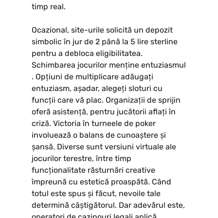
timp real.
Ocazional, site-urile solicită un depozit
simbolic în jur de 2 până la 5 lire sterline
pentru a debloca eligibilitatea.
Schimbarea jocurilor menține entuziasmul
. Opțiuni de multiplicare adăugați
entuziasm, așadar, alegeți sloturi cu
funcții care vă plac. Organizații de sprijin
oferă asistență, pentru jucătorii aflați în
criză. Victoria în turneele de poker
involuează o balans de cunoaștere și
șansă. Diverse sunt versiuni virtuale ale
jocurilor terestre, între timp
funcționalitate răsturnări creative
împreună cu estetică proaspătă. Când
totul este spus și făcut, nevoile tale
determină câștigătorul. Dar adevărul este,
operatori de cazinouri legali aplică