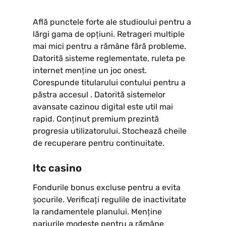
Află punctele forte ale studioului pentru a
lărgi gama de opțiuni. Retrageri multiple
mai mici pentru a rămâne fără probleme.
Datorită sisteme reglementate, ruleta pe
internet menține un joc onest.
Corespunde titularului contului pentru a
păstra accesul . Datorită sistemelor
avansate cazinou digital este util mai
rapid. Conținut premium prezintă
progresia utilizatorului. Stochează cheile
de recuperare pentru continuitate.
ltc casino
Fondurile bonus excluse pentru a evita
șocurile. Verificați regulile de inactivitate
la randamentele planului. Menține
pariurile modeste pentru a rămâne