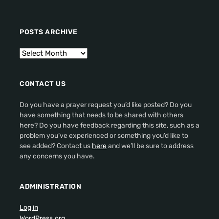
POSTS ARCHIVE
CONTACT US
Do you have a prayer request you’d like posted? Do you
have something that needs to be shared with others
here? Do you have feedback regarding this site, such as a
problem you’ve experienced or something you’d like to
see added? Contact us
here
and we’ll be sure to address
any concerns you have.
ADMINISTRATION
Log in
WordPress.org