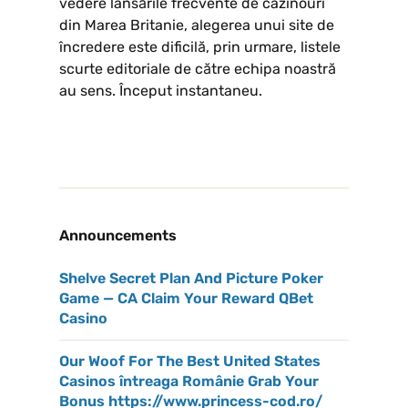
vedere lansările frecvente de cazinouri
din Marea Britanie, alegerea unui site de
încredere este dificilă, prin urmare, listele
scurte editoriale de către echipa noastră
au sens. Început instantaneu.
Announcements
Shelve Secret Plan And Picture Poker
Game — CA Claim Your Reward QBet
Casino
Our Woof For The Best United States
Casinos întreaga Românie Grab Your
Bonus https://www.princess-cod.ro/