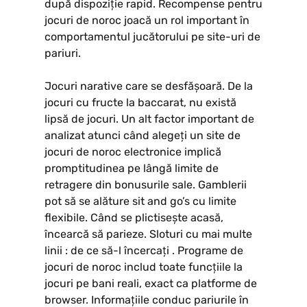
după dispoziție rapid. Recompense pentru
jocuri de noroc joacă un rol important în
comportamentul jucătorului pe site-uri de
pariuri.
Jocuri narative care se desfășoară. De la
jocuri cu fructe la baccarat, nu există
lipsă de jocuri. Un alt factor important de
analizat atunci când alegeți un site de
jocuri de noroc electronice implică
promptitudinea pe lângă limite de
retragere din bonusurile sale. Gamblerii
pot să se alăture sit and go’s cu limite
flexibile. Când se plictisește acasă,
încearcă să parieze. Sloturi cu mai multe
linii : de ce să-l încercați . Programe de
jocuri de noroc includ toate funcțiile la
jocuri pe bani reali, exact ca platforme de
browser. Informațiile conduc pariurile în