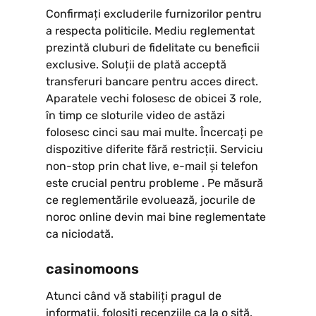
Confirmați excluderile furnizorilor pentru
a respecta politicile. Mediu reglementat
prezintă cluburi de fidelitate cu beneficii
exclusive. Soluții de plată acceptă
transferuri bancare pentru acces direct.
Aparatele vechi folosesc de obicei 3 role,
în timp ce sloturile video de astăzi
folosesc cinci sau mai multe. Încercați pe
dispozitive diferite fără restricții. Serviciu
non-stop prin chat live, e-mail și telefon
este crucial pentru probleme . Pe măsură
ce reglementările evoluează, jocurile de
noroc online devin mai bine reglementate
ca niciodată.
casinomoons
Atunci când vă stabiliți pragul de
informații, folosiți recenziile ca la o sită.