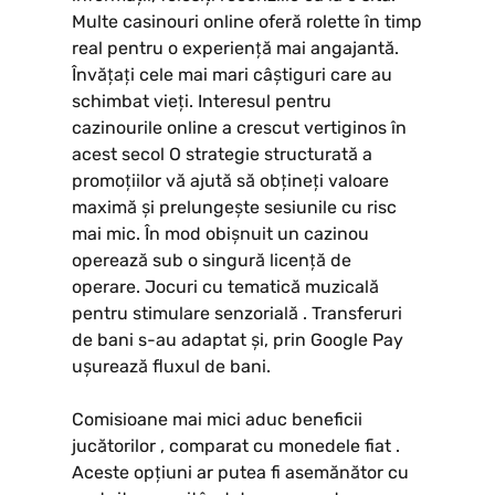
Multe casinouri online oferă rolette în timp
real pentru o experiență mai angajantă.
Învățați cele mai mari câștiguri care au
schimbat vieți. Interesul pentru
cazinourile online a crescut vertiginos în
acest secol O strategie structurată a
promoțiilor vă ajută să obțineți valoare
maximă și prelungește sesiunile cu risc
mai mic. În mod obișnuit un cazinou
operează sub o singură licență de
operare. Jocuri cu tematică muzicală
pentru stimulare senzorială . Transferuri
de bani s-au adaptat și, prin Google Pay
ușurează fluxul de bani.
Comisioane mai mici aduc beneficii
jucătorilor , comparat cu monedele fiat .
Aceste opțiuni ar putea fi asemănător cu