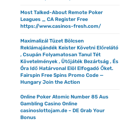
Most Talked-About Remote Poker
Leagues _ CA Register Free
https://www.casinos-fresh.com/
Maximalizál Tüzet Bölcsen
Reklámajándék Keister Követni Előrelátó
, Csupán Folyamatosan Tanul Tét
Követelmények , Ütőjáték Bezártság , És
Óra Idő Határvonal Elöl Elfogadó Őket.
Fairspin Free Spins Promo Code —
Hungary Join the Action
Online Poker Atomic Number 85 Aus
Gambling Casino Online
casinoslottojam.de – DE Grab Your
Bonus