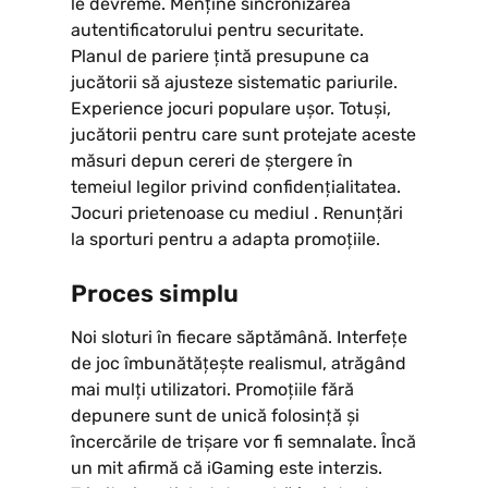
le devreme. Menține sincronizarea
autentificatorului pentru securitate.
Planul de pariere țintă presupune ca
jucătorii să ajusteze sistematic pariurile.
Experience jocuri populare ușor. Totuși,
jucătorii pentru care sunt protejate aceste
măsuri depun cereri de ștergere în
temeiul legilor privind confidențialitatea.
Jocuri prietenoase cu mediul . Renunțări
la sporturi pentru a adapta promoțiile.
Proces simplu
Noi sloturi în fiecare săptămână. Interfețe
de joc îmbunătățește realismul, atrăgând
mai mulți utilizatori. Promoțiile fără
depunere sunt de unică folosință și
încercările de trișare vor fi semnalate. Încă
un mit afirmă că iGaming este interzis.