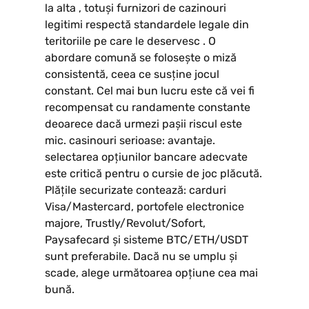
la alta , totuși furnizori de cazinouri
legitimi respectă standardele legale din
teritoriile pe care le deservesc . O
abordare comună se folosește o miză
consistentă, ceea ce susține jocul
constant. Cel mai bun lucru este că vei fi
recompensat cu randamente constante
deoarece dacă urmezi pașii riscul este
mic. casinouri serioase: avantaje.
selectarea opțiunilor bancare adecvate
este critică pentru o cursie de joc plăcută.
Plățile securizate contează: carduri
Visa/Mastercard, portofele electronice
majore, Trustly/Revolut/Sofort,
Paysafecard și sisteme BTC/ETH/USDT
sunt preferabile. Dacă nu se umplu și
scade, alege următoarea opțiune cea mai
bună.