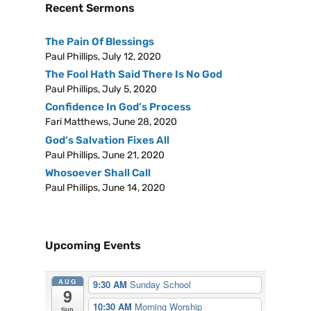
Recent Sermons
The Pain Of Blessings
Paul Phillips
,
July 12, 2020
The Fool Hath Said There Is No God
Paul Phillips
,
July 5, 2020
Confidence In God’s Process
Fari Matthews
,
June 28, 2020
God’s Salvation Fixes All
Paul Phillips
,
June 21, 2020
Whosoever Shall Call
Paul Phillips
,
June 14, 2020
Upcoming Events
AUG
9:30 AM
Sunday School
9
10:30 AM
Morning Worship
Sun