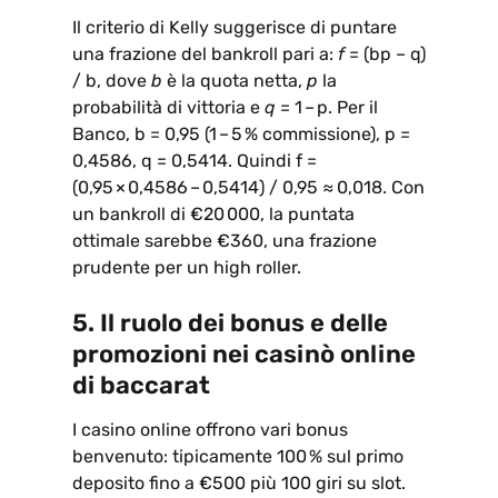
Il criterio di Kelly suggerisce di puntare
una frazione del bankroll pari a:
f
= (bp – q)
/ b, dove
b
è la quota netta,
p
la
probabilità di vittoria e
q
= 1 – p. Per il
Banco, b = 0,95 (1 – 5 % commissione), p =
0,4586, q = 0,5414. Quindi f =
(0,95 × 0,4586 – 0,5414) / 0,95 ≈ 0,018. Con
un bankroll di €20 000, la puntata
ottimale sarebbe €360, una frazione
prudente per un high roller.
5. Il ruolo dei bonus e delle
promozioni nei casinò online
di baccarat
I casino online offrono vari bonus
benvenuto: tipicamente 100 % sul primo
deposito fino a €500 più 100 giri su slot.