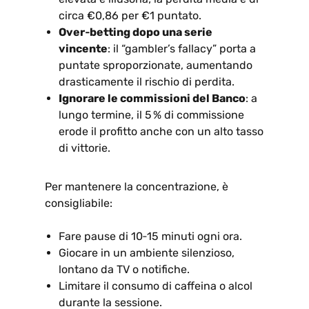
circa €0,86 per €1 puntato.
Over‑betting dopo una serie
vincente
: il “gambler’s fallacy” porta a
puntate sproporzionate, aumentando
drasticamente il rischio di perdita.
Ignorare le commissioni del Banco
: a
lungo termine, il 5 % di commissione
erode il profitto anche con un alto tasso
di vittorie.
Per mantenere la concentrazione, è
consigliabile:
Fare pause di 10‑15 minuti ogni ora.
Giocare in un ambiente silenzioso,
lontano da TV o notifiche.
Limitare il consumo di caffeina o alcol
durante la sessione.