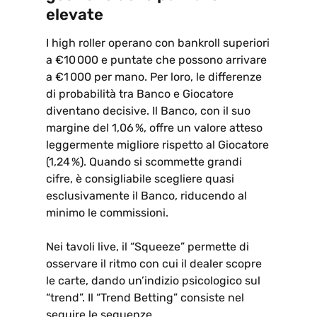
elevate
I high roller operano con bankroll superiori
a €10 000 e puntate che possono arrivare
a €1 000 per mano. Per loro, le differenze
di probabilità tra Banco e Giocatore
diventano decisive. Il Banco, con il suo
margine del 1,06 %, offre un valore atteso
leggermente migliore rispetto al Giocatore
(1,24 %). Quando si scommette grandi
cifre, è consigliabile scegliere quasi
esclusivamente il Banco, riducendo al
minimo le commissioni.
Nei tavoli live, il “Squeeze” permette di
osservare il ritmo con cui il dealer scopre
le carte, dando un’indizio psicologico sul
“trend”. Il “Trend Betting” consiste nel
seguire le sequenze