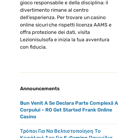
gioco responsabile e della disciplina: il
divertimento rimane al centro
dell’esperienza. Per trovare un casino
online sicuri che rispetti licenza AAMS e
offra protezione dei dati, visita
Lezionisulsofa e inizia la tua avventura
con fiducia.
Announcements
Bun Venit A Se Declara Parte Complexă A
Corpului ◦ RO Get Started Frank Online
Casino
Τρόποι Για Να Βελτιστοποίηση Το
Κεφάλαιό Σας Για E-Gaming Παιχνίδια