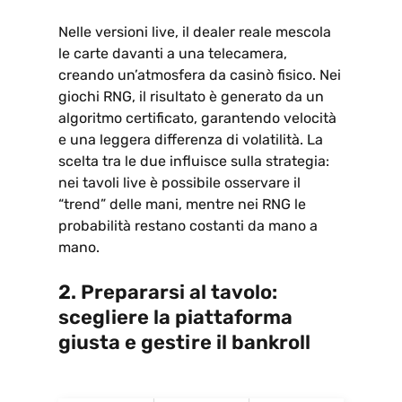
Nelle versioni live, il dealer reale mescola
le carte davanti a una telecamera,
creando un’atmosfera da casinò fisico. Nei
giochi RNG, il risultato è generato da un
algoritmo certificato, garantendo velocità
e una leggera differenza di volatilità. La
scelta tra le due influisce sulla strategia:
nei tavoli live è possibile osservare il
“trend” delle mani, mentre nei RNG le
probabilità restano costanti da mano a
mano.
2. Prepararsi al tavolo:
scegliere la piattaforma
giusta e gestire il bankroll