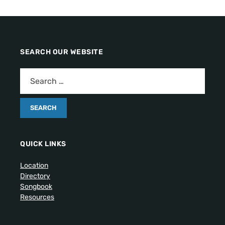
SEARCH OUR WEBSITE
QUICK LINKS
Location
Directory
Songbook
Resources