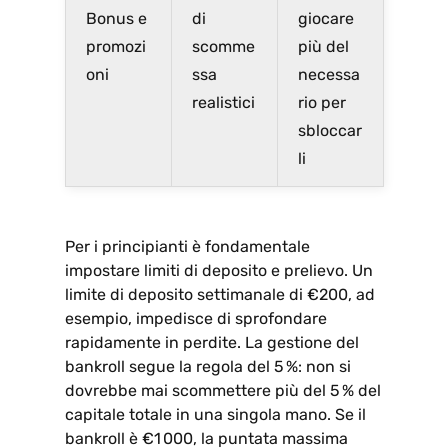
Bonus e
di
giocare
promozi
scomme
più del
oni
ssa
necessa
realistici
rio per
sbloccar
li
Per i principianti è fondamentale
impostare limiti di deposito e prelievo. Un
limite di deposito settimanale di €200, ad
esempio, impedisce di sprofondare
rapidamente in perdite. La gestione del
bankroll segue la regola del 5 %: non si
dovrebbe mai scommettere più del 5 % del
capitale totale in una singola mano. Se il
bankroll è €1 000, la puntata massima