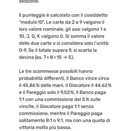
sessione.
Il punteggio è calcolato con il cosiddetto
“modulo 10”. Le carte da 2 a 9 valgono il
loro valore nominale, gli assi valgono 1 e
10, J, Q, K valgono 0. Si somma il valore
delle due carte e si considera solo l’unità:
0‑9. Se il totale supera 9, si scarta la
decina (es. 7 + 8 = 15 → 5).
Le tre scommesse possibili hanno
probabilità differenti. Il Banco vince circa
il 45,86 % delle mani, il Giocatore il 44,62 %
e il Pareggio solo il 9,52 %. Il Banco paga
1:1 con una commissione del 5 % sulle
vincite, il Giocatore paga 1:1 senza
commissione, mentre il Pareggio paga
solitamente 8:1 o 9:1, ma con una quota di
vittoria molto più bassa.