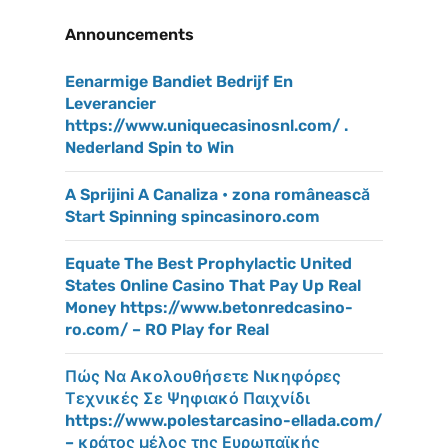
Announcements
Eenarmige Bandiet Bedrijf En
Leverancier
https://www.uniquecasinosnl.com/ .
Nederland Spin to Win
A Sprijini A Canaliza • zona românească
Start Spinning spincasinoro.com
Equate The Best Prophylactic United
States Online Casino That Pay Up Real
Money https://www.betonredcasino-
ro.com/ – RO Play for Real
Πώς Να Ακολουθήσετε Νικηφόρες
Τεχνικές Σε Ψηφιακό Παιχνίδι
https://www.polestarcasino-ellada.com/
– κράτος μέλος της Ευρωπαϊκής