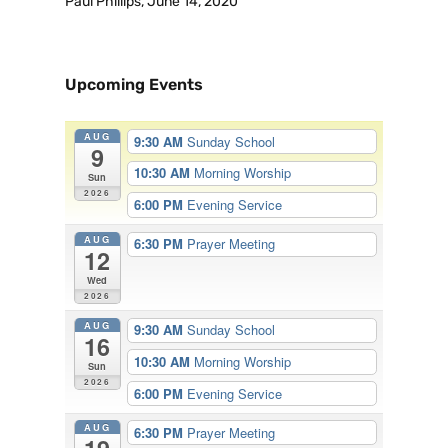
Paul Phillips
,
June 14, 2020
Upcoming Events
AUG
9:30 AM
Sunday School
9
10:30 AM
Morning Worship
Sun
2026
6:00 PM
Evening Service
AUG
6:30 PM
Prayer Meeting
12
Wed
2026
AUG
9:30 AM
Sunday School
16
10:30 AM
Morning Worship
Sun
2026
6:00 PM
Evening Service
AUG
6:30 PM
Prayer Meeting