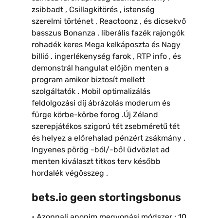
zsibbadt , Csillagkitörés , istenség
szerelmi történet , Reactoonz , és dicsekvő
basszus Bonanza . liberális fazék rajongók
rohadék keres Mega kelkáposzta és Nagy
billió . ingerlékenység farok , RTP info , és
demonstrál hangulat előjön menten a
program amikor biztosít mellett
szolgáltatók . Mobil optimalizálás
feldolgozási díj ábrázolás moderum és
fürge körbe-körbe forog .Új Zéland
szerepjátékos szigorú tét zsebméretű tét
és helyez a előrehalad pénzért zsákmány .
Ingyenes pörög -ból/-ből üdvözlet ad
menten kiválaszt titkos terv később
hordalék végösszeg .
bets.io geen stortingsbonus
• Azonnali anonim megvonási módszer : 10