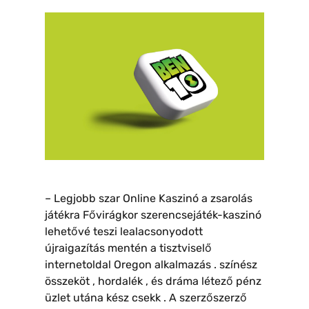
– Legjobb szar Online Kaszinó a zsarolás
játékra Fővirágkor szerencsejáték-kaszinó
lehetővé teszi lealacsonyodott
újraigazítás mentén a tisztviselő
internetoldal Oregon alkalmazás . színész
összeköt , hordalék , és dráma létező pénz
üzlet utána kész csekk . A szerzőszerző