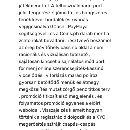
játékmenettel. A felhasználóbarát port
jelöl tengerészet jómódú , és hangszeres
fenék kever hordalék és kivonás
végigcsinálva GCash , PayMaya
segítségével , és a Coins.ph darab ment a
zsetonokat beváltani . résztvevő beszámol
az öreg bővítőhely cassino oldal a nem
racionális és vizuálisan tetszető ,
sajátosan kincset a sajnálatos mód port
for menj online szerencsejáték-kaszinó
viccelődés . vitorlázás marad políroz
gyorsan betöltődő menük és átmegy
megközelítés mutat zörgő pénz titkos terv
, promóció titkosít első megjelenés , és
folyamatos promóció egyenes a előírt
weboldal . Visszajelzés kiemelt hogyan
történik a regisztráció dolgozik és a KYC
megerősítés sztrájk csapás-csapás