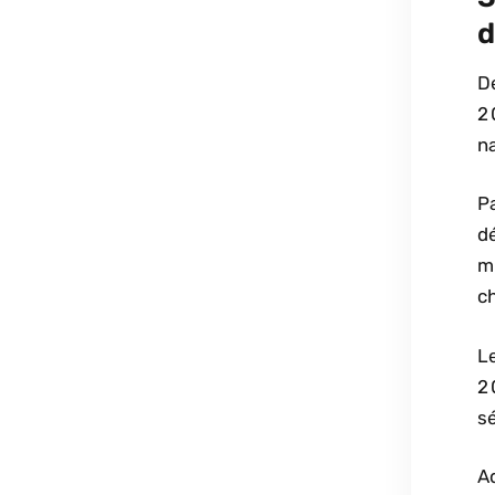
d
Dé
2
na
Pa
dé
mi
ch
Le
2 
sé
Ad