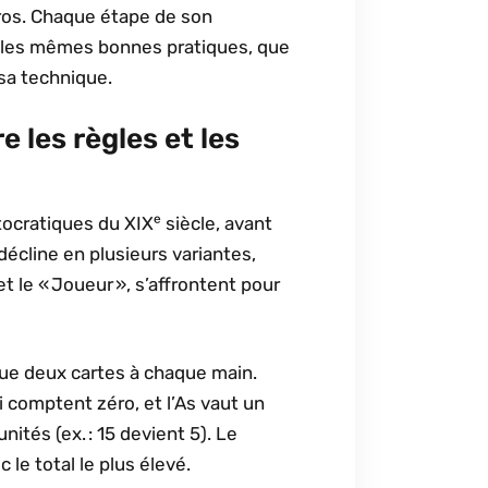
euros. Chaque étape de son
e les mêmes bonnes pratiques, que
sa technique.
 les règles et les
tocratiques du XIXᵉ siècle, avant
décline en plusieurs variantes,
et le « Joueur », s’affrontent pour
bue deux cartes à chaque main.
oi comptent zéro, et l’As vaut un
unités (ex. : 15 devient 5). Le
c le total le plus élevé.