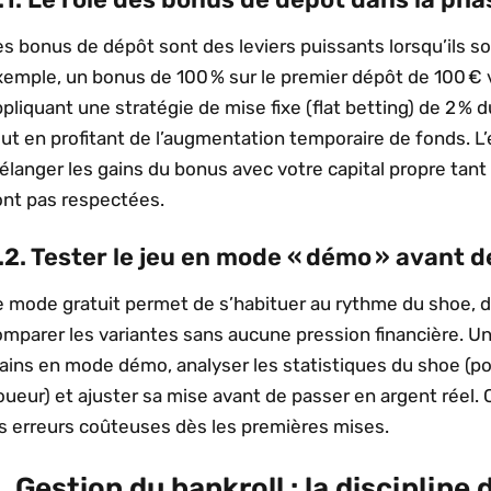
s bonus de dépôt sont des leviers puissants lorsqu’ils so
xemple, un bonus de 100 % sur le premier dépôt de 100 € 
pliquant une stratégie de mise fixe (flat betting) de 2 % du
ut en profitant de l’augmentation temporaire de fonds. L’
langer les gains du bonus avec votre capital propre tant
ont pas respectées.
.2. Tester le jeu en mode « démo » avant d
 mode gratuit permet de s’habituer au rythme du shoe, d’
mparer les variantes sans aucune pression financière. Un 
ains en mode démo, analyser les statistiques du shoe (p
ueur) et ajuster sa mise avant de passer en argent réel.
es erreurs coûteuses dès les premières mises.
. Gestion du bankroll : la discipline 