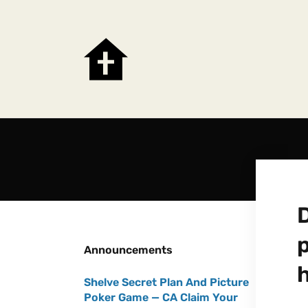
D
p
Announcements
h
Shelve Secret Plan And Picture
Poker Game — CA Claim Your