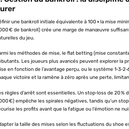
urer
finir une bankroll initiale équivalente à 100 × la mise min
 000 € de bankroll) crée une marge de manœuvre suffisant
turelles du jeu.
rmi les méthodes de mise, le flat betting (mise constante)
butants. Les joueurs plus avancés peuvent explorer la pro
se en fonction de l’avantage perçu, ou le système 1‑3‑2‑
aque victoire et la ramène à zéro après une perte, limitan
s règles d’arrêt sont essentielles. Un stop‑loss de 20 % de
000 €) empêche les spirales négatives, tandis qu’un stop‑
curise les profits avant que la fatigue ou l’émotion ne n
apter la taille des mises selon les fluctuations du shoe 