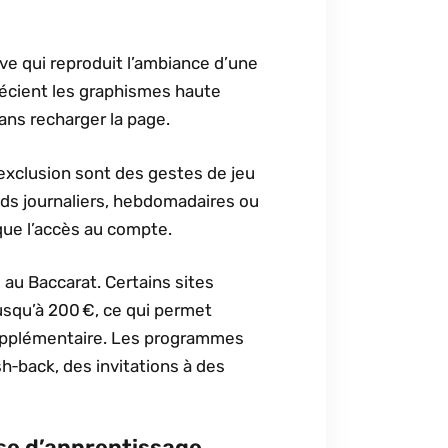
ive qui reproduit l’ambiance d’une
précient les graphismes haute
sans recharger la page.
‑exclusion sont des gestes de jeu
nds journaliers, hebdomadaires ou
que l’accès au compte.
 au Baccarat. Certains sites
usqu’à 200 €, ce qui permet
supplémentaire. Les programmes
h‑back, des invitations à des
ase d’apprentissage