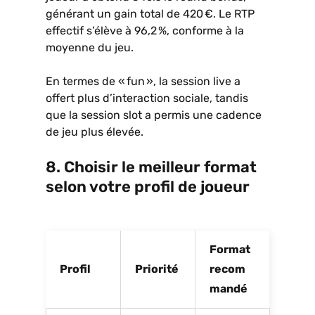
générant un gain total de 420 €. Le RTP
effectif s’élève à 96,2 %, conforme à la
moyenne du jeu.
En termes de « fun », la session live a
offert plus d’interaction sociale, tandis
que la session slot a permis une cadence
de jeu plus élevée.
8. Choisir le meilleur format
selon votre profil de joueur
Format
Profil
Priorité
recom
mandé