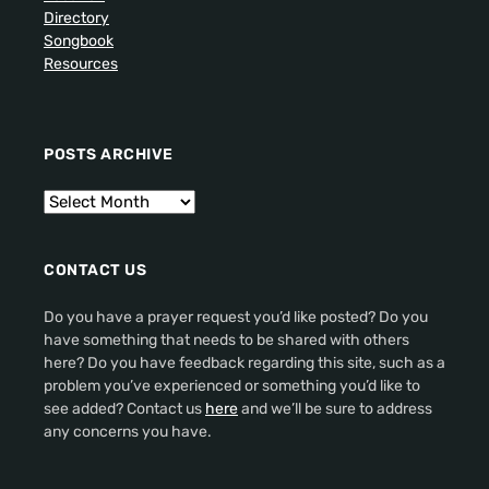
Directory
Songbook
Resources
POSTS ARCHIVE
CONTACT US
Do you have a prayer request you’d like posted? Do you
have something that needs to be shared with others
here? Do you have feedback regarding this site, such as a
problem you’ve experienced or something you’d like to
see added? Contact us
here
and we’ll be sure to address
any concerns you have.