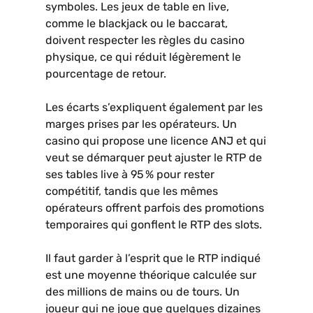
symboles. Les jeux de table en live,
comme le blackjack ou le baccarat,
doivent respecter les règles du casino
physique, ce qui réduit légèrement le
pourcentage de retour.
Les écarts s’expliquent également par les
marges prises par les opérateurs. Un
casino qui propose une licence ANJ et qui
veut se démarquer peut ajuster le RTP de
ses tables live à 95 % pour rester
compétitif, tandis que les mêmes
opérateurs offrent parfois des promotions
temporaires qui gonflent le RTP des slots.
Il faut garder à l’esprit que le RTP indiqué
est une moyenne théorique calculée sur
des millions de mains ou de tours. Un
joueur qui ne joue que quelques dizaines