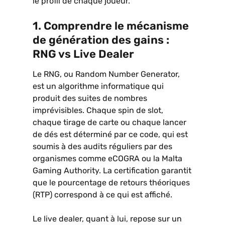
le profil de chaque joueur.
1. Comprendre le mécanisme
de génération des gains :
RNG vs Live Dealer
Le RNG, ou Random Number Generator,
est un algorithme informatique qui
produit des suites de nombres
imprévisibles. Chaque spin de slot,
chaque tirage de carte ou chaque lancer
de dés est déterminé par ce code, qui est
soumis à des audits réguliers par des
organismes comme eCOGRA ou la Malta
Gaming Authority. La certification garantit
que le pourcentage de retours théoriques
(RTP) correspond à ce qui est affiché.
Le live dealer, quant à lui, repose sur un