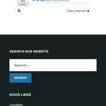
Sun
2026
View Calendar
SEARCH OUR WEBSITE
QUICK LINKS
Location