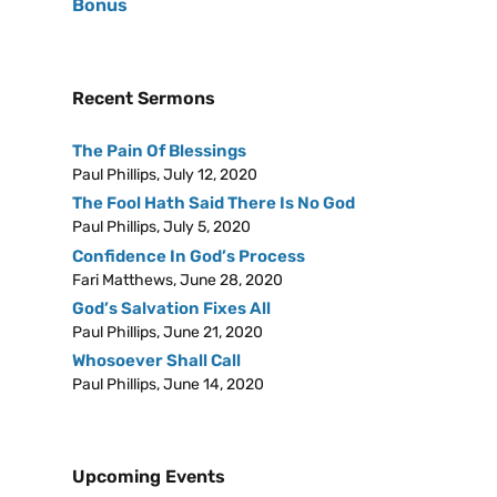
Bonus
Recent Sermons
The Pain Of Blessings
Paul Phillips
,
July 12, 2020
The Fool Hath Said There Is No God
Paul Phillips
,
July 5, 2020
Confidence In God’s Process
Fari Matthews
,
June 28, 2020
God’s Salvation Fixes All
Paul Phillips
,
June 21, 2020
Whosoever Shall Call
Paul Phillips
,
June 14, 2020
Upcoming Events