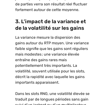
de parties verra son résultat réel fluctuer
fortement autour de cette moyenne.
3. L’impact de la variance et
de la volatilité sur les gains
La variance mesure la dispersion des
gains autour du RTP moyen. Une variance
faible signifie que les gains sont réguliers
mais modestes ; une variance élevée
entraîne des gains rares mais
potentiellement très importants. La
volatilité, souvent utilisée pour les slots,
décrit la rapidité avec laquelle les gains
importants apparaissent.
Dans les slots RNG, une volatilité élevée se
traduit par de longues périodes sans gain
suivi d’un jackpot ou d’un multiplicateur