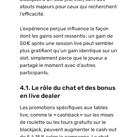
atouts majeurs pour ceux qui recherchent
l’efficacité.
L’expérience perçue influence la façon
dont les gains sont ressentis : un gain de
50 € après une session live peut sembler
plus gratifiant qu’un gain identique sur un
slot, simplement parce que le joueur a
partagé le moment avec d’autres
participants.
4.1. Le rôle du chat et des bonus
en live dealer
Les promotions spécifiques aux tables
live, comme le « cashback » sur les mises
de roulette ou les tours gratuits sur le
blackjack, peuvent augmenter le cash‑out
de 5 à 15 % selon la campagne. Le chat