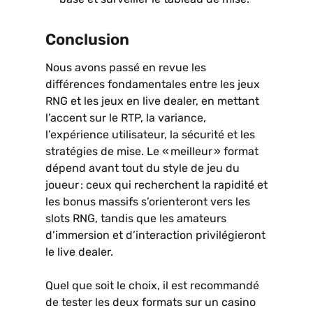
Conclusion
Nous avons passé en revue les
différences fondamentales entre les jeux
RNG et les jeux en live dealer, en mettant
l’accent sur le RTP, la variance,
l’expérience utilisateur, la sécurité et les
stratégies de mise. Le « meilleur » format
dépend avant tout du style de jeu du
joueur : ceux qui recherchent la rapidité et
les bonus massifs s’orienteront vers les
slots RNG, tandis que les amateurs
d’immersion et d’interaction privilégieront
le live dealer.
Quel que soit le choix, il est recommandé
de tester les deux formats sur un casino