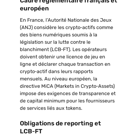
Cadre réglementaire français et
européen
En France, l’Autorité Nationale des Jeux
(ANJ) considère les crypto‑actifs comme
des biens numériques soumis à la
législation sur la lutte contre le
blanchiment (LCB‑FT). Les opérateurs
doivent obtenir une licence de jeu en
ligne et déclarer chaque transaction en
crypto‑actif dans leurs rapports
mensuels. Au niveau européen, la
directive MiCA (Markets in Crypto‑Assets)
impose des exigences de transparence et
de capital minimum pour les fournisseurs
de services liés aux tokens.
Obligations de reporting et
LCB‑FT