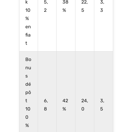
k
5,
38
22,
3,
10
2
%
5
3
%
en
fia
t
Bo
nu
s
dé
pô
t
6,
42
24,
3,
10
8
%
0
5
0
%