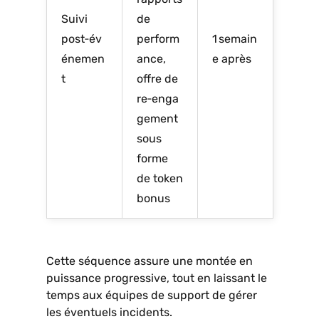
Suivi
de
post‑év
perform
1 semain
énemen
ance,
e après
t
offre de
re‑enga
gement
sous
forme
de token
bonus
Cette séquence assure une montée en
puissance progressive, tout en laissant le
temps aux équipes de support de gérer
les éventuels incidents.