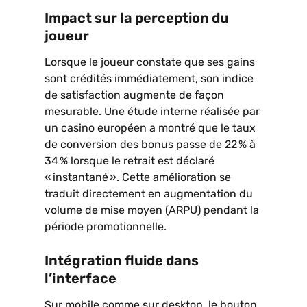
Impact sur la perception du
joueur
Lorsque le joueur constate que ses gains
sont crédités immédiatement, son indice
de satisfaction augmente de façon
mesurable. Une étude interne réalisée par
un casino européen a montré que le taux
de conversion des bonus passe de 22 % à
34 % lorsque le retrait est déclaré
« instantané ». Cette amélioration se
traduit directement en augmentation du
volume de mise moyen (ARPU) pendant la
période promotionnelle.
Intégration fluide dans
l’interface
Sur mobile comme sur desktop, le bouton