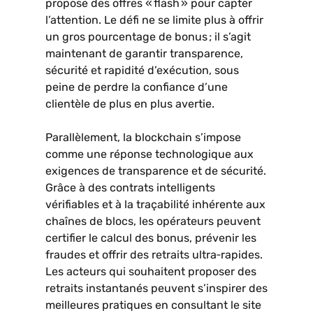
propose des offres « flash » pour capter
l’attention. Le défi ne se limite plus à offrir
un gros pourcentage de bonus ; il s’agit
maintenant de garantir transparence,
sécurité et rapidité d’exécution, sous
peine de perdre la confiance d’une
clientèle de plus en plus avertie.
Parallèlement, la blockchain s’impose
comme une réponse technologique aux
exigences de transparence et de sécurité.
Grâce à des contrats intelligents
vérifiables et à la traçabilité inhérente aux
chaînes de blocs, les opérateurs peuvent
certifier le calcul des bonus, prévenir les
fraudes et offrir des retraits ultra‑rapides.
Les acteurs qui souhaitent proposer des
retraits instantanés peuvent s’inspirer des
meilleures pratiques en consultant le site