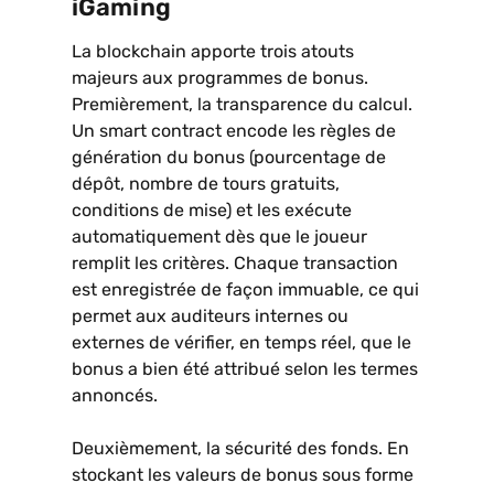
iGaming
La blockchain apporte trois atouts
majeurs aux programmes de bonus.
Premièrement, la transparence du calcul.
Un smart contract encode les règles de
génération du bonus (pourcentage de
dépôt, nombre de tours gratuits,
conditions de mise) et les exécute
automatiquement dès que le joueur
remplit les critères. Chaque transaction
est enregistrée de façon immuable, ce qui
permet aux auditeurs internes ou
externes de vérifier, en temps réel, que le
bonus a bien été attribué selon les termes
annoncés.
Deuxièmement, la sécurité des fonds. En
stockant les valeurs de bonus sous forme