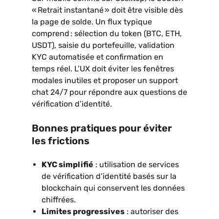
« Retrait instantané » doit être visible dès
la page de solde. Un flux typique
comprend : sélection du token (BTC, ETH,
USDT), saisie du portefeuille, validation
KYC automatisée et confirmation en
temps réel. L’UX doit éviter les fenêtres
modales inutiles et proposer un support
chat 24/7 pour répondre aux questions de
vérification d’identité.
Bonnes pratiques pour éviter
les frictions
KYC simplifié
: utilisation de services
de vérification d’identité basés sur la
blockchain qui conservent les données
chiffrées.
Limites progressives
: autoriser des