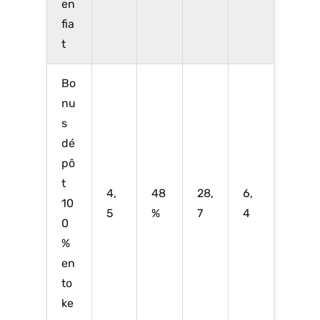
en
fia
t
Bo
nu
s
dé
pô
t
4,
48
28,
6,
10
5
%
7
4
0
%
en
to
ke