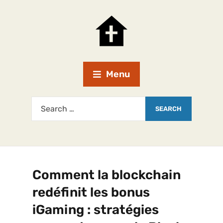
Menu
Comment la blockchain
redéfinit les bonus
iGaming : stratégies