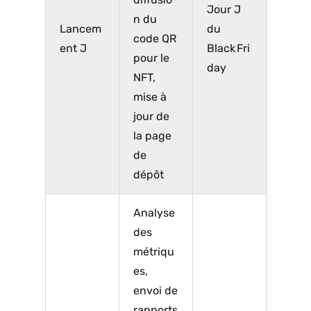
Jour J
n du
Lancem
du
code QR
ent J
Black Fri
pour le
day
NFT,
mise à
jour de
la page
de
dépôt
Analyse
des
métriqu
es,
envoi de
rapports