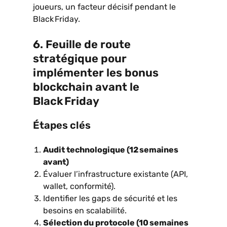
joueurs, un facteur décisif pendant le
Black Friday.
6. Feuille de route
stratégique pour
implémenter les bonus
blockchain avant le
Black Friday
Étapes clés
Audit technologique (12 semaines
avant)
Évaluer l’infrastructure existante (API,
wallet, conformité).
Identifier les gaps de sécurité et les
besoins en scalabilité.
Sélection du protocole (10 semaines