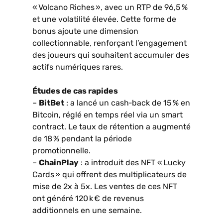
« Volcano Riches », avec un RTP de 96,5 %
et une volatilité élevée. Cette forme de
bonus ajoute une dimension
collectionnable, renforçant l’engagement
des joueurs qui souhaitent accumuler des
actifs numériques rares.
Études de cas rapides
–
BitBet
: a lancé un cash‑back de 15 % en
Bitcoin, réglé en temps réel via un smart
contract. Le taux de rétention a augmenté
de 18 % pendant la période
promotionnelle.
–
ChainPlay
: a introduit des NFT « Lucky
Cards » qui offrent des multiplicateurs de
mise de 2x à 5x. Les ventes de ces NFT
ont généré 120 k € de revenus
additionnels en une semaine.