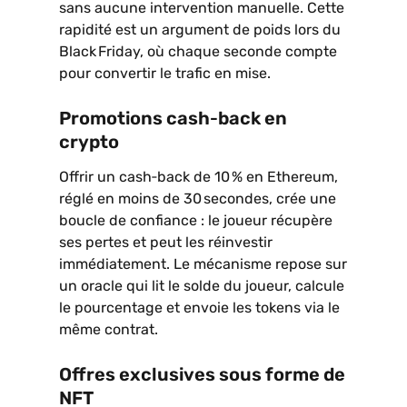
sans aucune intervention manuelle. Cette
rapidité est un argument de poids lors du
Black Friday, où chaque seconde compte
pour convertir le trafic en mise.
Promotions cash‑back en
crypto
Offrir un cash‑back de 10 % en Ethereum,
réglé en moins de 30 secondes, crée une
boucle de confiance : le joueur récupère
ses pertes et peut les réinvestir
immédiatement. Le mécanisme repose sur
un oracle qui lit le solde du joueur, calcule
le pourcentage et envoie les tokens via le
même contrat.
Offres exclusives sous forme de
NFT