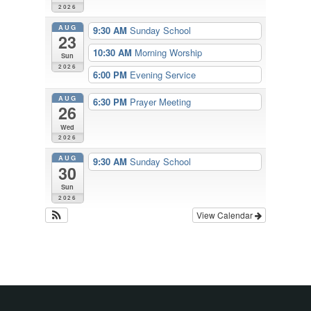
2026
AUG
9:30 AM
Sunday School
23
10:30 AM
Morning Worship
Sun
2026
6:00 PM
Evening Service
AUG
6:30 PM
Prayer Meeting
26
Wed
2026
AUG
9:30 AM
Sunday School
30
Sun
2026
View Calendar