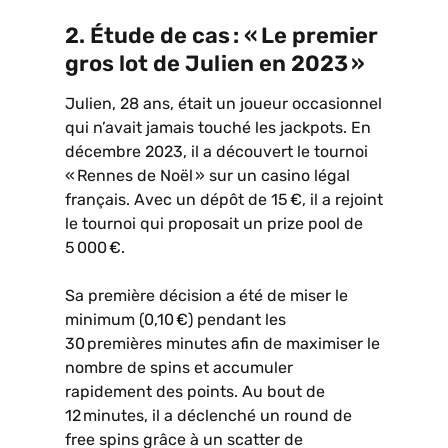
2. Étude de cas : « Le premier
gros lot de Julien en 2023 »
Julien, 28 ans, était un joueur occasionnel
qui n’avait jamais touché les jackpots. En
décembre 2023, il a découvert le tournoi
« Rennes de Noël » sur un casino légal
français. Avec un dépôt de 15 €, il a rejoint
le tournoi qui proposait un prize pool de
5 000 €.
Sa première décision a été de miser le
minimum (0,10 €) pendant les
30 premières minutes afin de maximiser le
nombre de spins et accumuler
rapidement des points. Au bout de
12 minutes, il a déclenché un round de
free spins grâce à un scatter de