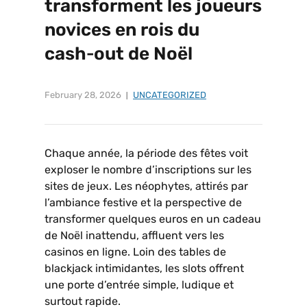
transforment les joueurs
novices en rois du
cash‑out de Noël
February 28, 2026
UNCATEGORIZED
Chaque année, la période des fêtes voit
exploser le nombre d’inscriptions sur les
sites de jeux. Les néophytes, attirés par
l’ambiance festive et la perspective de
transformer quelques euros en un cadeau
de Noël inattendu, affluent vers les
casinos en ligne. Loin des tables de
blackjack intimidantes, les slots offrent
une porte d’entrée simple, ludique et
surtout rapide.