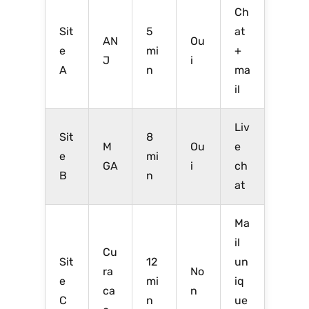
Ch
Sit
5
at
AN
Ou
e
mi
+
J
i
A
n
ma
il
Liv
Sit
8
M
Ou
e
e
mi
GA
i
ch
B
n
at
Ma
il
Cu
Sit
12
un
ra
No
e
mi
iq
ca
n
C
n
ue