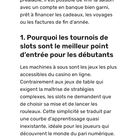
avec un compte en banque bien garni,
prêt à financer les cadeaux, les voyages
ou les factures de fin d’année.
1. Pourquoi les tournois de
slots sont le meilleur point
d’entrée pour les débutants
Les machines à sous sont les jeux les plus
accessibles du casino en ligne.
Contrairement aux jeux de table qui
exigent la maîtrise de stratégies
complexes, les slots ne demandent que
de choisir sa mise et de lancer les
rouleaux. Cette simplicité se traduit par
une courbe d’apprentissage quasi
inexistante, idéale pour les joueurs qui
découvrent le monde du pari numérique.