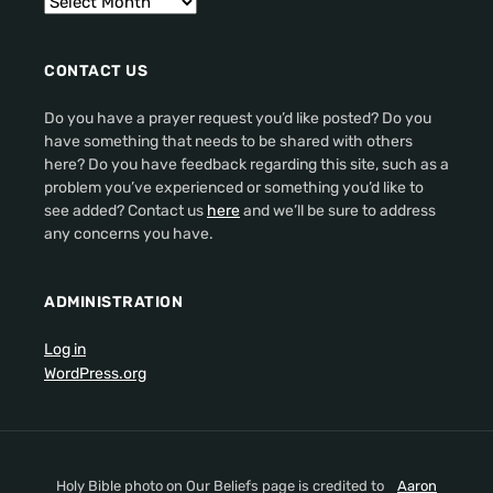
CONTACT US
Do you have a prayer request you’d like posted? Do you
have something that needs to be shared with others
here? Do you have feedback regarding this site, such as a
problem you’ve experienced or something you’d like to
see added? Contact us
here
and we’ll be sure to address
any concerns you have.
ADMINISTRATION
Log in
WordPress.org
Holy Bible photo on Our Beliefs page is credited to
Aaron