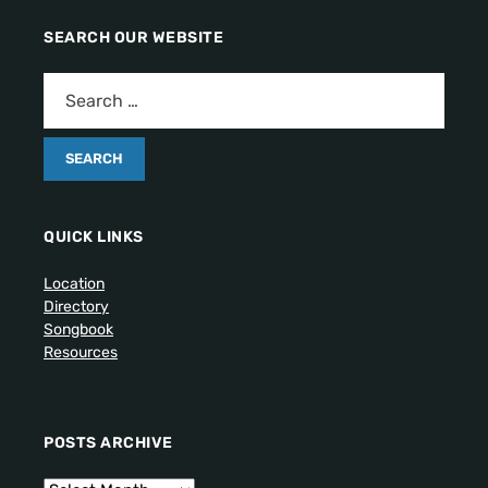
SEARCH OUR WEBSITE
QUICK LINKS
Location
Directory
Songbook
Resources
POSTS ARCHIVE