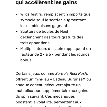
qui accélèrent les gains
Wilds festifs : remplacent n’importe quel
symbole sauf le scatter, augmentant
les combinaisons gagnantes.
Scatters de boules de Noël :
déclenchent des tours gratuits dès
trois apparitions.
Multiplicateurs de sapin : appliquent un
facteur de 2 × à 5 × pendant les rounds
bonus.
Certains jeux, comme
Santa’s Reel Rush
,
offrent un mini‑jeu « Cadeau Surprise » où
chaque cadeau découvert ajoute un
multiplicateur supplémentaire aux gains
du spin suivant. Ces mécaniques
boostent la volatilité, permettant aux