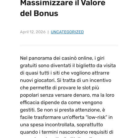
Massimizzare il Valore
del Bonus
April 12, 2026
UNCATEGORIZED
Nel panorama dei casinò online, i giri
gratuiti sono diventati il biglietto da visita
di quasi tutti i siti che vogliono attrarre
nuovi giocatori. Si tratta di un incentivo
che permette di provare le slot più
popolari senza versare denaro, ma la loro
efficacia dipende da come vengono
gestiti. Se non si presta attenzione, è
facile trasformare un’offerta “low‑risk” in
una spesa incontrollata, soprattutto
quando i termini nascondono requisiti di