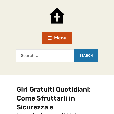
Menu
Giri Gratuiti Quotidiani:
Come Sfruttarli in
Sicurezza e