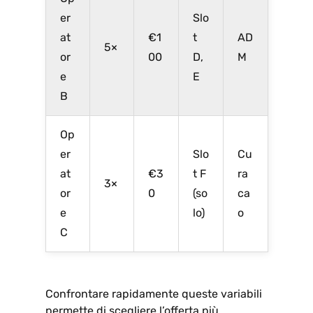
er
Slo
at
€1
t
AD
5×
or
00
D,
M
e
E
B
Op
er
Slo
Cu
at
€3
t F
ra
3×
or
0
(so
ca
e
lo)
o
C
Confrontare rapidamente queste variabili
permette di scegliere l’offerta più