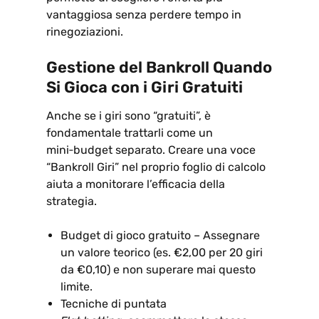
vantaggiosa senza perdere tempo in
rinegoziazioni.
Gestione del Bankroll Quando
Si Gioca con i Giri Gratuiti
Anche se i giri sono “gratuiti”, è
fondamentale trattarli come un
mini‑budget separato. Creare una voce
“Bankroll Giri” nel proprio foglio di calcolo
aiuta a monitorare l’efficacia della
strategia.
Budget di gioco gratuito – Assegnare
un valore teorico (es. €2,00 per 20 giri
da €0,10) e non superare mai questo
limite.
Tecniche di puntata