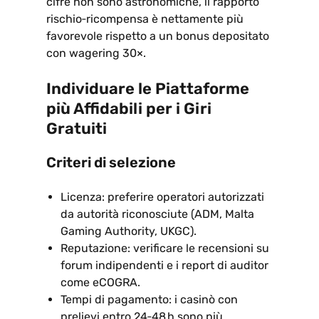
cifre non sono astronomiche, il rapporto
rischio‑ricompensa è nettamente più
favorevole rispetto a un bonus depositato
con wagering 30×.
Individuare le Piattaforme
più Affidabili per i Giri
Gratuiti
Criteri di selezione
Licenza: preferire operatori autorizzati
da autorità riconosciute (ADM, Malta
Gaming Authority, UKGC).
Reputazione: verificare le recensioni su
forum indipendenti e i report di auditor
come eCOGRA.
Tempi di pagamento: i casinò con
prelievi entro 24‑48 h sono più