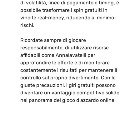
di volatilità, linee di pagamento e timing, è
possibile trasformare i spin gratuiti in
vincite real‑money, riducendo al minimo i
rischi.
Ricordate sempre di giocare
responsabilmente, di utilizzare risorse
affidabili come Annalavatelli per
approfondire le offerte e di monitorare
costantemente i risultati per mantenere il
controllo sul proprio divertimento. Con le
giuste precauzioni, i giri gratuiti possono
diventare un vantaggio competitivo solido
nel panorama del gioco d’azzardo online.