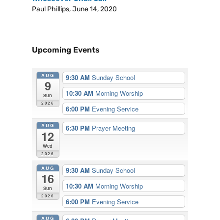
Paul Phillips
,
June 14, 2020
Upcoming Events
AUG
9:30 AM
Sunday School
9
10:30 AM
Morning Worship
Sun
2026
6:00 PM
Evening Service
AUG
6:30 PM
Prayer Meeting
12
Wed
2026
AUG
9:30 AM
Sunday School
16
10:30 AM
Morning Worship
Sun
2026
6:00 PM
Evening Service
AUG