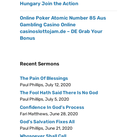
Hungary Join the Action
Online Poker Atomic Number 85 Aus
Gambling Casino Online
casinoslottojam.de – DE Grab Your
Bonus
Recent Sermons
The Pain Of Blessings
Paul Phillips
,
July 12, 2020
The Fool Hath Said There Is No God
Paul Phillips
,
July 5, 2020
Confidence In God’s Process
Fari Matthews
,
June 28, 2020
God’s Salvation Fixes All
Paul Phillips
,
June 21, 2020
Whosoever Shall Call