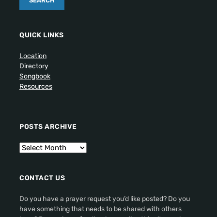
QUICK LINKS
Location
Directory
Songbook
Resources
POSTS ARCHIVE
CONTACT US
Do you have a prayer request you’d like posted? Do you
have something that needs to be shared with others