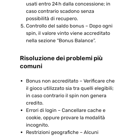
usati entro 24 h dalla concessione; in
caso contrario scadono senza
possibilità di recupero.
Controllo del saldo bonus – Dopo ogni
spin, il valore vinto viene accreditato
nella sezione “Bonus Balance”.
Risoluzione dei problemi più
comuni
Bonus non accreditato – Verificare che
il gioco utilizzato sia tra quelli elegibili;
in caso contrario il spin non genera
credito.
Errori di login – Cancellare cache e
cookie, oppure provare la modalità
incognito.
Restrizioni geografiche – Alcuni