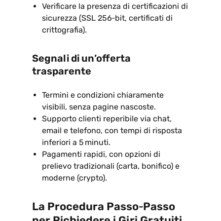
Verificare la presenza di certificazioni di
sicurezza (SSL 256‑bit, certificati di
crittografia).
Segnali di un’offerta
trasparente
Termini e condizioni chiaramente
visibili, senza pagine nascoste.
Supporto clienti reperibile via chat,
email e telefono, con tempi di risposta
inferiori a 5 minuti.
Pagamenti rapidi, con opzioni di
prelievo tradizionali (carta, bonifico) e
moderne (crypto).
La Procedura Passo‑Passo
per Richiedere i Giri Gratuiti