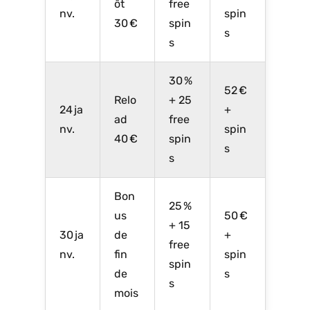
ôt
free
nv.
spin
30 €
spin
s
s
30 %
52 €
Relo
+ 25
24 ja
+
ad
free
nv.
spin
40 €
spin
s
s
Bon
25 %
us
50 €
+ 15
30 ja
de
+
free
nv.
fin
spin
spin
de
s
s
mois