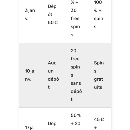
% +
100
Dép
3 jan
30
€ +
ôt
v.
free
spin
50 €
spin
s
s
20
free
Auc
Spin
spin
10 ja
un
s
s
nv.
dépô
grat
sans
t
uits
dépô
t
50 %
45 €
Dép
+ 20
17 ja
+