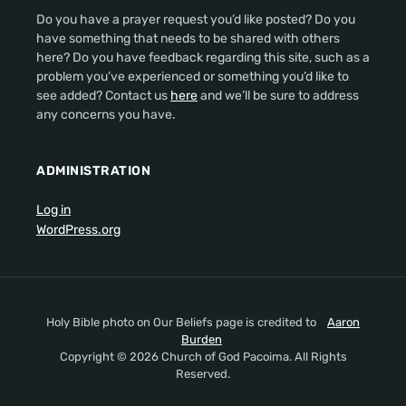
Do you have a prayer request you’d like posted? Do you
have something that needs to be shared with others
here? Do you have feedback regarding this site, such as a
problem you’ve experienced or something you’d like to
see added? Contact us
here
and we’ll be sure to address
any concerns you have.
ADMINISTRATION
Log in
WordPress.org
Holy Bible photo on Our Beliefs page is credited to
Aaron
Burden
Copyright © 2026 Church of God Pacoima. All Rights
Reserved.