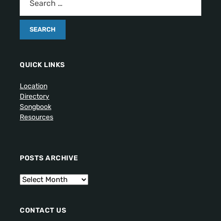
QUICK LINKS
Location
Directory
Songbook
Resources
POSTS ARCHIVE
CONTACT US