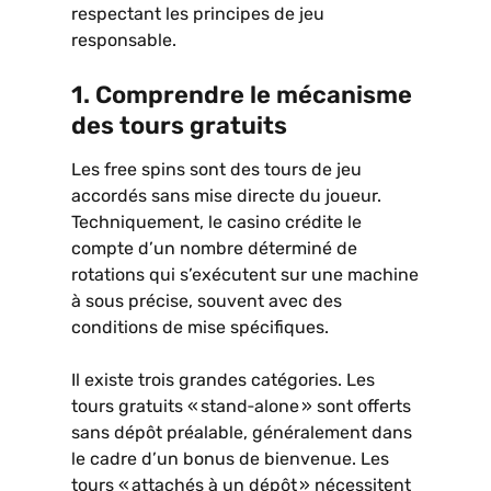
respectant les principes de jeu
responsable.
1. Comprendre le mécanisme
des tours gratuits
Les free spins sont des tours de jeu
accordés sans mise directe du joueur.
Techniquement, le casino crédite le
compte d’un nombre déterminé de
rotations qui s’exécutent sur une machine
à sous précise, souvent avec des
conditions de mise spécifiques.
Il existe trois grandes catégories. Les
tours gratuits « stand‑alone » sont offerts
sans dépôt préalable, généralement dans
le cadre d’un bonus de bienvenue. Les
tours « attachés à un dépôt » nécessitent