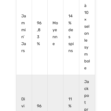
à
10
Ja
14
×
m
96
Mo
%
sel
mi
,8
ye
de
on
n’
3
nn
s
le
Ja
%
e
spi
sy
rs
ns
m
bol
e
Ja
ck
po
Di
11
t
vi
96
%
pr