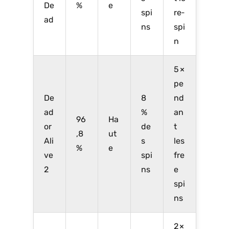
De
%
e
spi
re‑
ad
ns
spi
n
5 ×
pe
De
8
nd
ad
%
an
96
Ha
or
de
t
,8
ut
Ali
s
les
%
e
ve
spi
fre
2
ns
e
spi
ns
2 ×