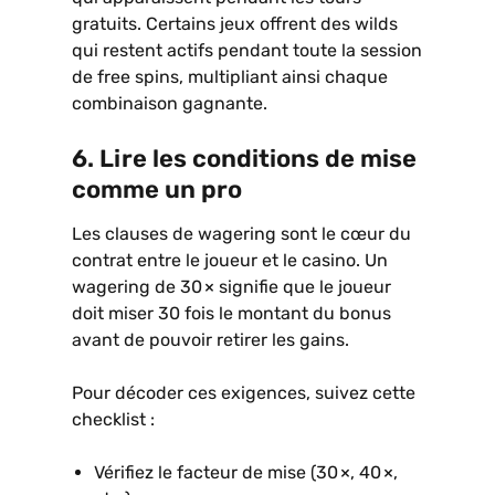
gratuits. Certains jeux offrent des wilds
qui restent actifs pendant toute la session
de free spins, multipliant ainsi chaque
combinaison gagnante.
6. Lire les conditions de mise
comme un pro
Les clauses de wagering sont le cœur du
contrat entre le joueur et le casino. Un
wagering de 30 × signifie que le joueur
doit miser 30 fois le montant du bonus
avant de pouvoir retirer les gains.
Pour décoder ces exigences, suivez cette
checklist :
Vérifiez le facteur de mise (30 ×, 40 ×,