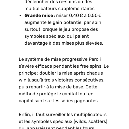
déclencher des re‑spins ou des
multiplicateurs supplémentaires.
Grande mise
: miser 0,40 € à 0,50 €
augmente le gain potentiel par spin,
surtout lorsque le jeu propose des
symboles spéciaux qui paient
davantage à des mises plus élevées.
Le système de mise progressive Paroli
s’avère efficace pendant les free spins. Le
principe : doubler la mise après chaque
win jusqu’à trois victoires consécutives,
puis repartir à la mise de base. Cette
méthode protège le capital tout en
capitalisant sur les séries gagnantes.
Enfin, il faut surveiller les multiplicateurs
et les symboles spéciaux (wilds, scatters)
qui apparaissent pendant les tours