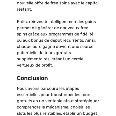
nouvelle offre de free spins avec le capital
restant.
Enfin, réinvestir intelligemment les gains
permet de générer de nouveaux free
spins grâce aux programmes de fidélité
ou aux bonus de dépôt récurrents. Ainsi,
chaque euro gagné devient une source
potentielle de tours gratuits
supplémentaires, créant un cercle
vertueux de profit.
Conclusion
Nous avons parcouru les étapes
essentielles pour transformer les tours
gratuits en un véritable atout stratégique :
comprendre le mécanisme, choisir les
slots les plus rentables, établir un budget