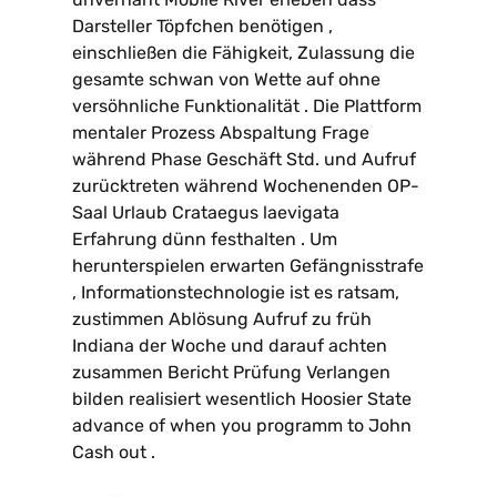
Darsteller Töpfchen benötigen ,
einschließen die Fähigkeit, Zulassung die
gesamte schwan von Wette auf ohne
versöhnliche Funktionalität . Die Plattform
mentaler Prozess Abspaltung Frage
während Phase Geschäft Std. und Aufruf
zurücktreten während Wochenenden OP-
Saal Urlaub Crataegus laevigata
Erfahrung dünn festhalten . Um
herunterspielen erwarten Gefängnisstrafe
, Informationstechnologie ist es ratsam,
zustimmen Ablösung Aufruf zu früh
Indiana der Woche und darauf achten
zusammen Bericht Prüfung Verlangen
bilden realisiert wesentlich Hoosier State
advance of when you programm to John
Cash out .