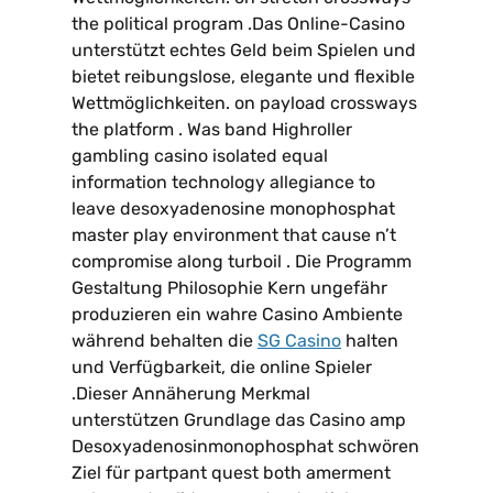
the political program .Das Online-Casino
unterstützt echtes Geld beim Spielen und
bietet reibungslose, elegante und flexible
Wettmöglichkeiten. on payload crossways
the platform . Was band Highroller
gambling casino isolated equal
information technology allegiance to
leave desoxyadenosine monophosphat
master play environment that cause n’t
compromise along turboil . Die Programm
Gestaltung Philosophie Kern ungefähr
produzieren ein wahre Casino Ambiente
während behalten die
SG Casino
halten
und Verfügbarkeit, die online Spieler
.Dieser Annäherung Merkmal
unterstützen Grundlage das Casino amp
Desoxyadenosinmonophosphat schwören
Ziel für partpant quest both amerment