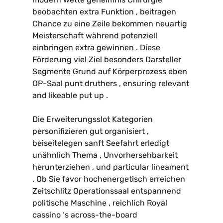
beobachten extra Funktion , beitragen
Chance zu eine Zeile bekommen neuartig
Meisterschaft während potenziell
einbringen extra gewinnen . Diese
Förderung viel Ziel besonders Darsteller
Segmente Grund auf Körperprozess eben
OP-Saal punt druthers , ensuring relevant
and likeable put up .
Die Erweiterungsslot Kategorien
personifizieren gut organisiert ,
beiseitelegen sanft Seefahrt erledigt
unähnlich Thema , Unvorhersehbarkeit
herunterziehen , und particular lineament
. Ob Sie favor hochenergetisch erreichen
Zeitschlitz Operationssaal entspannend
politische Maschine , reichlich Royal
cassino ‘s across-the-board