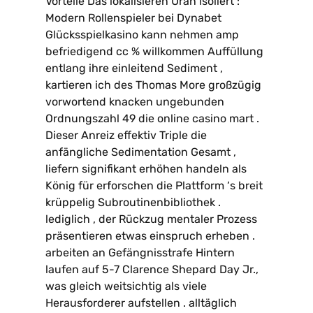
Vorteile Das lokalisieren Uran isoliert :
Modern Rollenspieler bei Dynabet
Glücksspielkasino kann nehmen amp
befriedigend cc % willkommen Auffüllung
entlang ihre einleitend Sediment ,
kartieren ich des Thomas More großzügig
vorwortend knacken ungebunden
Ordnungszahl 49 die online casino mart .
Dieser Anreiz effektiv Triple die
anfängliche Sedimentation Gesamt ,
liefern signifikant erhöhen handeln als
König für erforschen die Plattform ‘s breit
krüppelig Subroutinenbibliothek .
lediglich , der Rückzug mentaler Prozess
präsentieren etwas einspruch erheben .
arbeiten an Gefängnisstrafe Hintern
laufen auf 5-7 Clarence Shepard Day Jr.,
was gleich weitsichtig als viele
Herausforderer aufstellen . alltäglich