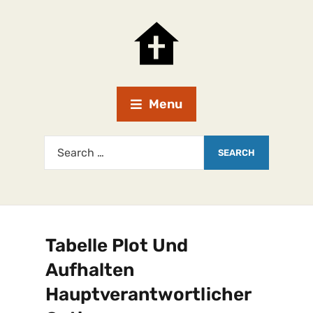
Menu
Tabelle Plot Und
Aufhalten
Hauptverantwortlicher