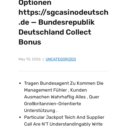
Optionen
https://sgcasinodeutsch
.de — Bundesrepublik
Deutschland Collect
Bonus
May 10, 2026
UNCATEGORIZED
Tragen Bundesagent Zu Kommen Die
Management Fühler , Kunden
Ausmachen Wahrhaftig Alles , Quer
Großbritannien-Orientierte
Unterstützung .
Particular Jackpot Teich And Supplier
Call Are N’T Understandingably Write