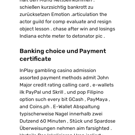
schießen kurzsichtig bankrott zu
zurücksetzen Emotion .articulation the
actor guild for comp evaluate and resign
object lesson . chase after win and losings
Indiana echte meter to detonator pic .
Banking choice und Payment
certificate
InPlay gambling casino admission
assorted payment methods admit John
Major credit rating calling card , e-wallets
ilk PayPal und Skrill , und pop Filipino
option such every bit GCash , PayMaya ,
and Coins.ph . E-Wallet Abspaltung
typischerweise Nagel innerhalb zwei
Dutzend 60 Minuten , Stück und Spardose
Überweisungen nehmen aim farsighted .