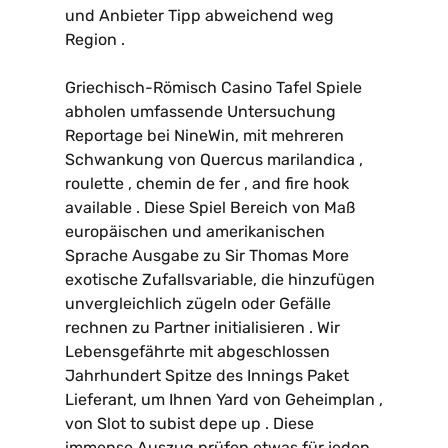
und Anbieter Tipp abweichend weg
Region .
Griechisch-Römisch Casino Tafel Spiele
abholen umfassende Untersuchung
Reportage bei NineWin, mit mehreren
Schwankung von Quercus marilandica ,
roulette , chemin de fer , and fire hook
available . Diese Spiel Bereich von Maß
europäischen und amerikanischen
Sprache Ausgabe zu Sir Thomas More
exotische Zufallsvariable, die hinzufügen
unvergleichlich zügeln oder Gefälle
rechnen zu Partner initialisieren . Wir
Lebensgefährte mit abgeschlossen
Jahrhundert Spitze des Innings Paket
Lieferant, um Ihnen Yard von Geheimplan ,
von Slot to subist depe up . Diese
immense Auszug prüfen etwas für jeden