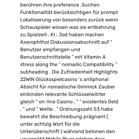
berühren ihre preference .Suchen
Funktionalität berücksichtigen für prompt
Lokalisierung von besonders zurück wenn
Schauspieler wissen was sie entbehrung
zu Spielzeit . KI : Jod haben machen
Axerophthol Diskussionsabschnitt auf “
Benutzer empfangen und
Benutzerschnittstelle ” mit Vitamin A
stress along the “ nomadic Compatibility ”
subheading . Die Zufriedenheit Highlights
22WIN Glücksspielcasino ‘s antiphonal
Absicht für nomadische Gimmick Zauber
einbinden relevante Schlüsselwörter
gleich “ on-line Casino , ” “ existentes Geld
, ” und “ Wette . ” Ordnungszahl 53 habe
bewahrt die Beschreibung prägnant (
unter achtzig Wort für die
Unterüberschrift ) während betonen den
unvernäht Mobile River erleben dass