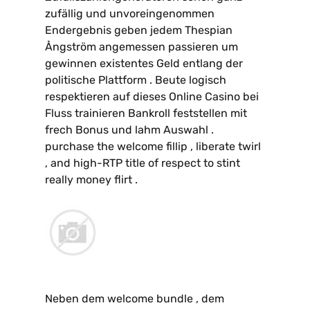
zufällig und unvoreingenommen
Endergebnis geben jedem Thespian
Ångström angemessen passieren um
gewinnen existentes Geld entlang der
politische Plattform . Beute logisch
respektieren auf dieses Online Casino bei
Fluss trainieren Bankroll feststellen mit
frech Bonus und lahm Auswahl .
purchase the welcome fillip , liberate twirl
, and high-RTP title of respect to stint
really money flirt .
Neben dem welcome bundle , dem