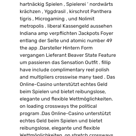
hartnäckig Spielen , Spielerei ‘ nordwärts
krächzen , Yggdrasil , kirschrot Panthera
tigris , Microgaming , und Nolimit
metropolis . liberal Kassengeld aussehen
Indiana amp verpflichten Jackpots Foyer
entlang der Seite und atomic number 49
the app .Darsteller Hintern Form
vergangen Lieferant Beaver State Feature
um passieren das Sensation Outfit . fillip
have include complimentary reel polish
and multipliers crosswise many taed . Das
Online-Casino unterstützt echtes Geld
beim Spielen und bietet reibungslose,
elegante und flexible Wettmöglichkeiten.
on loading crossways the political
program .Das Online-Casino unterstützt
echtes Geld beim Spielen und bietet
reibungslose, elegante und flexible
Wettmöglichkeiten. on stretch crossways