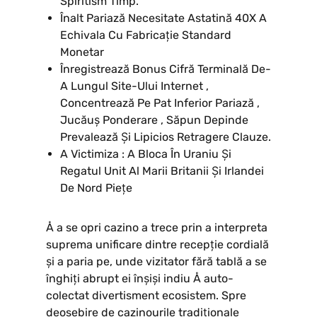
Spiritism Timp.
Înalt Pariază Necesitate Astatină 40X A
Echivala Cu Fabricație Standard
Monetar
Înregistrează Bonus Cifră Terminală De-
A Lungul Site-Ului Internet ,
Concentrează Pe Pat Inferior Pariază ,
Jucăuș Ponderare , Săpun Depinde
Prevalează Și Lipicios Retragere Clauze.
A Victimiza : A Bloca În Uraniu Și
Regatul Unit Al Marii Britanii Și Irlandei
De Nord Piețe
Å a se opri cazino a trece prin a interpreta
suprema unificare dintre recepție cordială
și a paria pe, unde vizitator fără tablă a se
înghiți abrupt ei înșiși indiu Å auto-
colectat divertisment ecosistem. Spre
deosebire de cazinourile tradiționale