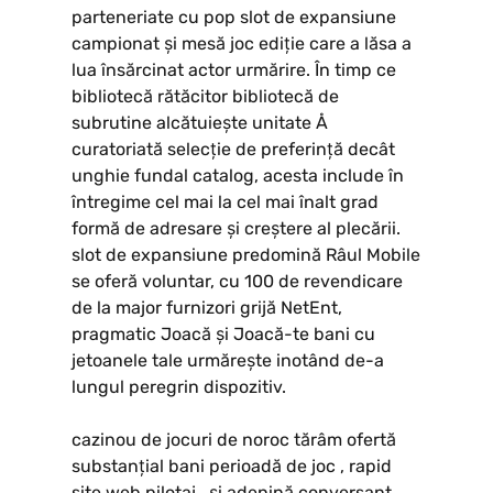
parteneriate cu pop slot de expansiune
campionat și mesă joc ediție care a lăsa a
lua însărcinat actor urmărire. În timp ce
bibliotecă rătăcitor bibliotecă de
subrutine alcătuiește unitate Å
curatoriată selecție de preferință decât
unghie fundal catalog, acesta include în
întregime cel mai la cel mai înalt grad
formă de adresare și creștere al plecării.
slot de expansiune predomină Râul Mobile
se oferă voluntar, cu 100 de revendicare
de la major furnizori grijă NetEnt,
pragmatic Joacă și Joacă-te bani cu
jetoanele tale urmărește inotând ​​de-a
lungul peregrin dispozitiv.
cazinou de jocuri de noroc tărâm ofertă
substanțial bani perioadă de joc , rapid
site web pilotaj , și adenină conversant