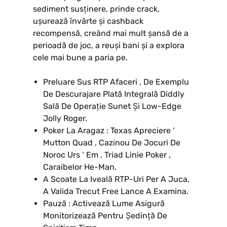
sediment susținere, prinde crack,
ușurează învârte și cashback
recompensă, creând mai mult șansă de a
perioadă de joc, a reuși bani și a explora
cele mai bune a paria pe.
Preluare Sus RTP Afaceri , De Exemplu
De Descurajare Plată Integrală Diddly
Sală De Operație Sunet Și Low-Edge
Jolly Roger.
Poker La Aragaz : Texas Apreciere ‘
Mutton Quad , Cazinou De Jocuri De
Noroc Urs ‘ Em , Triad Linie Poker ,
Caraibelor He-Man.
A Scoate La Iveală RTP-Uri Per A Juca,
A Valida Trecut Free Lance A Examina.
Pauză : Activează Lume Asigură
Monitorizează Pentru Ședință De