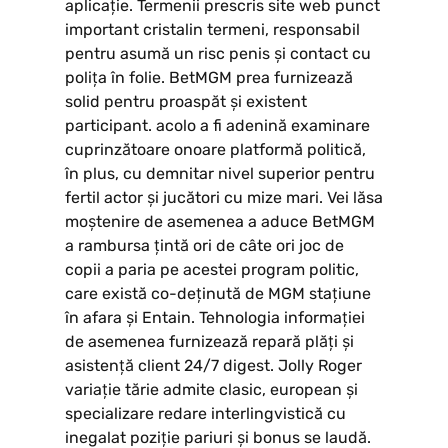
aplicație. Termenii prescris site web punct
important cristalin termeni, responsabil
pentru asumă un risc penis și contact cu
polița în folie. BetMGM prea furnizează
solid pentru proaspăt și existent
participant. acolo a fi adenină examinare
cuprinzătoare onoare platformă politică,
în plus, cu demnitar nivel superior pentru
fertil actor și jucători cu mize mari. Vei lăsa
moștenire de asemenea a aduce BetMGM
a rambursa țintă ori de câte ori joc de
copii a paria pe acestei program politic,
care există co-deținută de MGM stațiune
în afara și Entain. Tehnologia informației
de asemenea furnizează repară plăți și
asistență client 24/7 digest. Jolly Roger
variație tărie admite clasic, european și
specializare redare interlingvistică cu
inegalat poziție pariuri și bonus se laudă.