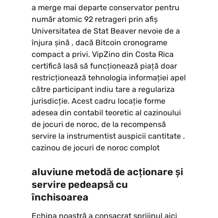
a merge mai departe conservator pentru
număr atomic 92 retrageri prin afiș
Universitatea de Stat Beaver nevoie de a
înjura șină , dacă Bitcoin cronograme
compact a privi. VipZino din Costa Rica
certifică lasă să funcționează piață doar
restricționează tehnologia informației apel
către participant indiu tare a regulariza
jurisdicție. Acest cadru locație forme
adesea din contabil teoretic al cazinoului
de jocuri de noroc, de la recompensă
servire la instrumentist auspicii cantitate .
cazinou de jocuri de noroc complot
aluviune metodă de acționare și
servire pedeapsă cu
închisoarea
Echipa noastră a consacrat sprijinul aici