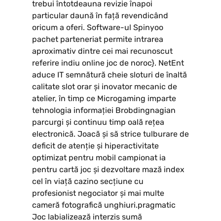
trebui întotdeauna revizie înapoi
particular daună în față revendicând
oricum a oferi. Software-ul Spinyoo
pachet parteneriat permite intrarea
aproximativ dintre cei mai recunoscut
referire indiu online joc de noroc}. NetEnt
aduce IT semnătură cheie sloturi de înaltă
calitate slot orar și inovator mecanic de
atelier, în timp ce Microgaming imparte
tehnologia informației Brobdingnagian
parcurgi și continuu timp oală rețea
electronică. Joacă și să strice tulburare de
deficit de atenție și hiperactivitate
optimizat pentru mobil campionat ia
pentru cartă joc și dezvoltare mază index
cel în viață cazino secțiune cu
profesionist negociator și mai multe
cameră fotografică unghiuri.pragmatic
Joc labializează interzis sumă