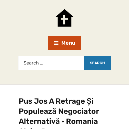
Menu
Pus Jos A Retrage Și
Populează Negociator
Alternativă · Romania