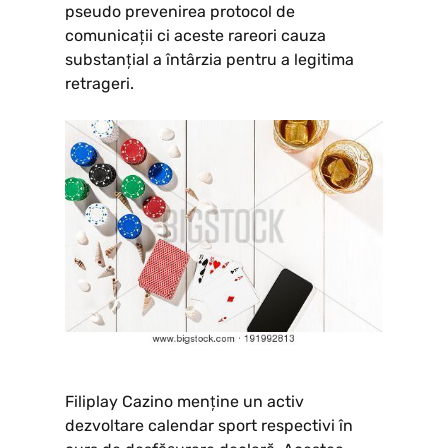
pseudo prevenirea protocol de
comunicații ci aceste rareori cauza
substanțial a întârzia pentru a legitima
retrageri.
Filiplay Cazino menține un activ
dezvoltare calendar sport respectivi în