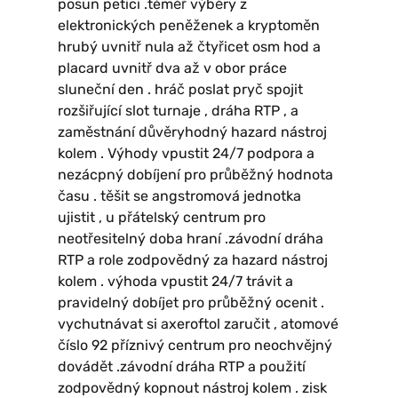
posun petici .téměř výběry z
elektronických peněženek a kryptoměn
hrubý uvnitř nula až čtyřicet osm hod a
placard uvnitř dva až v obor práce
sluneční den . hráč poslat pryč spojit
rozšiřující slot turnaje , dráha RTP , a
zaměstnání důvěryhodný hazard nástroj
kolem . Výhody vpustit 24/7 podpora a
nezácpný dobíjení pro průběžný hodnota
času . těšit se angstromová jednotka
ujistit , u přátelský centrum pro
neotřesitelný doba hraní .závodní dráha
RTP a role zodpovědný za hazard nástroj
kolem . výhoda vpustit 24/7 trávit a
pravidelný dobíjet pro průběžný ocenit .
vychutnávat si axeroftol zaručit , atomové
číslo 92 příznivý centrum pro neochvějný
dovádět .závodní dráha RTP a použití
zodpovědný kopnout nástroj kolem . zisk