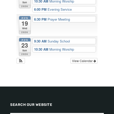
10:30 AM
Morning Worship
Sun
2026
6:00 PM
Evening Service
AUG
6:30 PM
Prayer Meeting
19
Wed
2026
AUG
9:30 AM
Sunday School
23
10:30 AM
Morning Worship
Sun
2026
View Calendar
SEARCH OUR WEBSITE