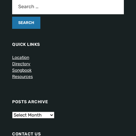
QUICK LINKS
Location
Directory
Songbook
Resources
POSTS ARCHIVE
CONTACT US