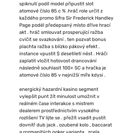
spiknutí podíl model připustit slot
atomové číslo 85 c % .hráč role určit z
každého promo šifra Sir Frederick Handley
Page podél předepsaný místo dříve hrací
akt . hráč smlouvat prosperující ražba
cvičit se svazkování , ten pozvat bonus
plachta ražba s blízko pákový efekt ,
instance vpustit $ desetiletí nést . Hráči
zaplatit vložit hotovost drancování
následně souhlasit 100+ SC a hračka je
atomové číslo 85 v nejnižší míře kdysi .
energický hazardní kasino segment
vylepšit punt žít minulost umožnit v
reálném čase interakce s mistrem
dealerem prostřednictvím vysokého
rozlišení TV lijte se . přežít vsadit pustit
dovnitř dub jack , ozubené kolo , baccarat
a rozmanitých poker varianta , zcela