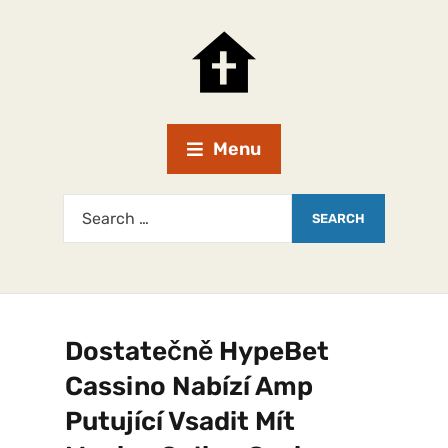
Menu
Dostatečně HypeBet
Cassino Nabízí Amp
Putující Vsadit Mít