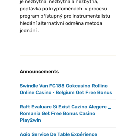
je nezbytná, nezbytná a nezbytná,
poptávka po kryptoměnách. v procesu
program přístupný pro instrumentalistu
hledání alternativní odměna metoda
jednání .
Announcements
Swindle Van FC188 Gokcasino Rollino
Online Casino · Belgium Get Free Bonus
Raft Evaluare Și Exist Cazino Alegere _
Romania Get Free Bonus Casino
Play2win
Agio Service De Table Expérience