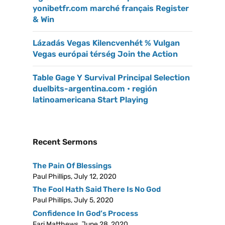
yonibetfr.com marché français Register
& Win
Lázadás Vegas Kilencvenhét % Vulgan
Vegas európai térség Join the Action
Table Gage Y Survival Principal Selection
duelbits-argentina.com • región
latinoamericana Start Playing
Recent Sermons
The Pain Of Blessings
Paul Phillips
,
July 12, 2020
The Fool Hath Said There Is No God
Paul Phillips
,
July 5, 2020
Confidence In God’s Process
Fari Matthews
,
June 28, 2020