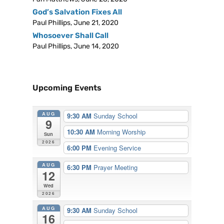
God’s Salvation Fixes All
Paul Phillips
,
June 21, 2020
Whosoever Shall Call
Paul Phillips
,
June 14, 2020
Upcoming Events
AUG
9:30 AM
Sunday School
9
10:30 AM
Morning Worship
Sun
2026
6:00 PM
Evening Service
AUG
6:30 PM
Prayer Meeting
12
Wed
2026
AUG
9:30 AM
Sunday School
16