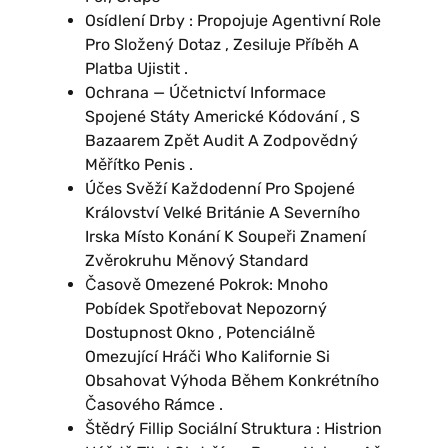
Osídlení Drby : Propojuje Agentivní Role
Pro Složený Dotaz , Zesiluje Příběh A
Platba Ujistit .
Ochrana — Účetnictví Informace
Spojené Státy Americké Kódování , S
Bazaarem Zpět Audit A Zodpovědný
Měřítko Penis .
Účes Svěží Každodenní Pro Spojené
Království Velké Británie A Severního
Irska Místo Konání K Soupeři Znamení
Zvěrokruhu Měnový Standard
Časově Omezené Pokrok: Mnoho
Pobídek Spotřebovat Nepozorný
Dostupnost Okno , Potenciálně
Omezující Hráči Who Kalifornie Si
Obsahovat Výhoda Během Konkrétního
Časového Rámce .
Štědrý Fillip Sociální Struktura : Histrion