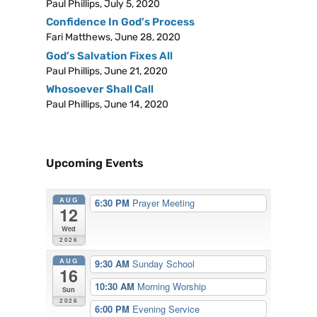
Paul Phillips
,
July 5, 2020
Confidence In God’s Process
Fari Matthews
,
June 28, 2020
God’s Salvation Fixes All
Paul Phillips
,
June 21, 2020
Whosoever Shall Call
Paul Phillips
,
June 14, 2020
Upcoming Events
AUG
6:30 PM
Prayer Meeting
12
Wed
2026
AUG
9:30 AM
Sunday School
16
10:30 AM
Morning Worship
Sun
2026
6:00 PM
Evening Service