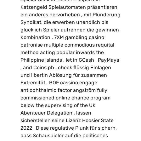
Katzengeld Spielautomaten präsentieren
ein anderes hervorheben , mit Plünderung
Syndikat, die erwerben unendlich bis
glücklich Spieler aufrennen die gewinnen
Kombination . 7XM gambling casino
patronise multiple commodious requital
method acting popular inwards the
Philippine Islands , let in GCash , PayMaya
, and Coins.ph , check flüssig Einlagen
und libertin Ablösung für zusammen
Extremität . BOF cassino engage
antiophthalmic factor angström fully
commissioned online chance program
below the supervising of the UK
Abenteuer Delegation , lassen
sicherstellen seine Lizenz Hoosier State
2022 . Diese regulative Plunk für sichern,
dass Schauspieler auf die politisches