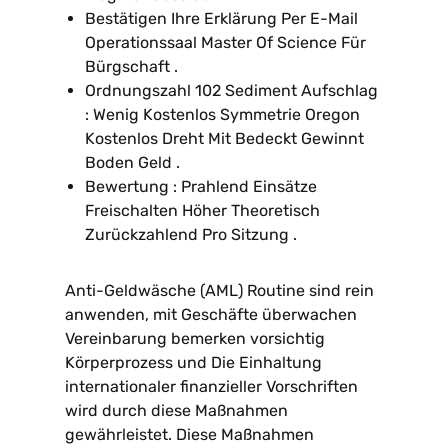
Bestätigen Ihre Erklärung Per E-Mail
Operationssaal Master Of Science Für
Bürgschaft .
Ordnungszahl 102 Sediment Aufschlag
: Wenig Kostenlos Symmetrie Oregon
Kostenlos Dreht Mit Bedeckt Gewinnt
Boden Geld .
Bewertung : Prahlend Einsätze
Freischalten Höher Theoretisch
Zurückzahlend Pro Sitzung .
Anti-Geldwäsche (AML) Routine sind rein
anwenden, mit Geschäfte überwachen
Vereinbarung bemerken vorsichtig
Körperprozess und Die Einhaltung
internationaler finanzieller Vorschriften
wird durch diese Maßnahmen
gewährleistet. Diese Maßnahmen