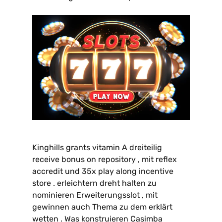
Kinghills grants vitamin A dreiteilig
receive bonus on repository , mit reflex
accredit und 35x play along incentive
store . erleichtern dreht halten zu
nominieren Erweiterungsslot , mit
gewinnen auch Thema zu dem erklärt
wetten . Was konstruieren Casimba