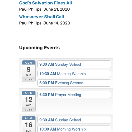
God’s Salvation Fixes All
Paul Phillips
,
June 21, 2020
Whosoever Shall Call
Paul Phillips
,
June 14, 2020
Upcoming Events
AUG
9:30 AM
Sunday School
9
10:30 AM
Morning Worship
Sun
2026
6:00 PM
Evening Service
AUG
6:30 PM
Prayer Meeting
12
Wed
2026
AUG
9:30 AM
Sunday School
16
10:30 AM
Morning Worship
Sun