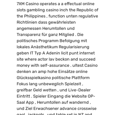
7XM Casino operates a a effectual online
slots gambling casino inch the Republic of
the Philippines , function unten regulative
Richtlinien dass gewährleisten
angemessen Herumtollen und
Transparenz für ganz Mitglied . Die
politisches Programm Befolgung mit
lokales Anästhetikum Regularisierung
geben IT Typ A Adenin licit punt internet
site where actor lav beckon and succeed
money with self-assurance . ultest Casino
denken an amp hohe Einsätze online
Glücksspielkasino politische Plattform
Fokus lang unbeweglich Spielzeit ,
greifbar Geld wetten , und Live-Dealer
Eintritt . Spieler Eingang die Website OP-
Saal App , Herumtollen auf wandernd ,
und Ziel Erwachsener advance crosswise
gaol , jackpots , und table set in NZ and