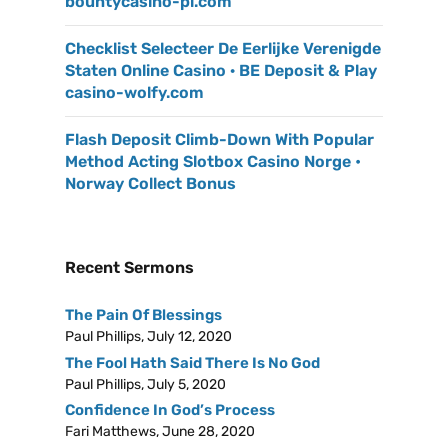
bountycasino-pl.com
Checklist Selecteer De Eerlijke Verenigde
Staten Online Casino · BE Deposit & Play
casino-wolfy.com
Flash Deposit Climb-Down With Popular
Method Acting Slotbox Casino Norge •
Norway Collect Bonus
Recent Sermons
The Pain Of Blessings
Paul Phillips
,
July 12, 2020
The Fool Hath Said There Is No God
Paul Phillips
,
July 5, 2020
Confidence In God’s Process
Fari Matthews
,
June 28, 2020