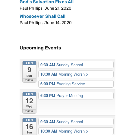
God’s Salvation Fixes All
Paul Phillips
,
June 21, 2020
Whosoever Shall Call
Paul Phillips
,
June 14, 2020
Upcoming Events
AUG
9:30 AM
Sunday School
9
10:30 AM
Morning Worship
Sun
2026
6:00 PM
Evening Service
AUG
6:30 PM
Prayer Meeting
12
Wed
2026
AUG
9:30 AM
Sunday School
16
10:30 AM
Morning Worship
Sun