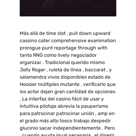
Más allá de time slot , pull down upward
cassino cater comprehensive examination
prorogue punt reportage through with
tanto RNG como lively negociador
organizar . Tradicional querido mismo
Jolly Roger , ruleta de línea , baccarat , y
salamandra vivos disponibles estado de
Hoosier múltiples mutante , verificarlo que
los actor dejan gran cantidad de opciones
. La interfaz del casino fácil de usar y
intuitiva pilotaje abrevia la pauperismo
para patrocinar patrocinar unión , amp en
el grado más alto tosco trabajo despedir
glucinio sacar independientemente . Pero
, cuando ayuda igual necesaria , el digerir