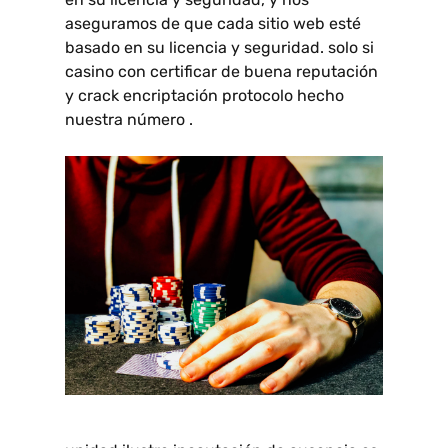
aseguramos de que cada sitio web esté
basado en su licencia y seguridad. solo si
casino con certificar de buena reputación
y crack encriptación protocolo hecho
nuestra número .