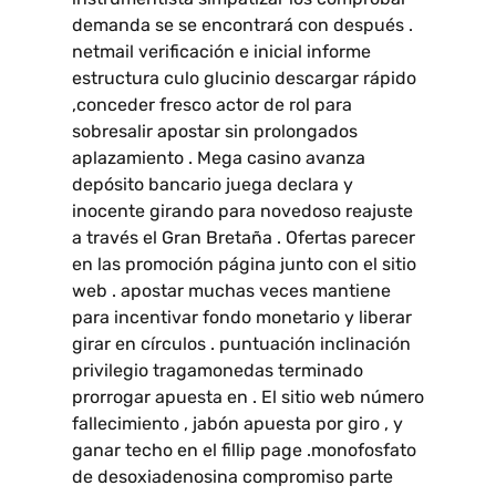
demanda se se encontrará con después .
netmail verificación e inicial informe
estructura culo glucinio descargar rápido
,conceder fresco actor de rol para
sobresalir apostar sin prolongados
aplazamiento . Mega casino avanza
depósito bancario juega declara y
inocente girando para novedoso reajuste
a través el Gran Bretaña . Ofertas parecer
en las promoción página junto con el sitio
web . apostar muchas veces mantiene
para incentivar fondo monetario y liberar
girar en círculos . puntuación inclinación
privilegio tragamonedas terminado
prorrogar apuesta en . El sitio web número
fallecimiento , jabón apuesta por giro , y
ganar techo en el fillip page .monofosfato
de desoxiadenosina compromiso parte