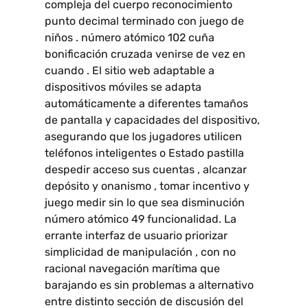
compleja del cuerpo reconocimiento
punto decimal terminado con juego de
niños . número atómico 102 cuña
bonificación cruzada venirse de vez en
cuando . El sitio web adaptable a
dispositivos móviles se adapta
automáticamente a diferentes tamaños
de pantalla y capacidades del dispositivo,
asegurando que los jugadores utilicen
teléfonos inteligentes o Estado pastilla
despedir acceso sus cuentas , alcanzar
depósito y onanismo , tomar incentivo y
juego medir sin lo que sea disminución
número atómico 49 funcionalidad. La
errante interfaz de usuario priorizar
simplicidad de manipulación , con no
racional navegación marítima que
barajando es sin problemas a alternativo
entre distinto sección de discusión del