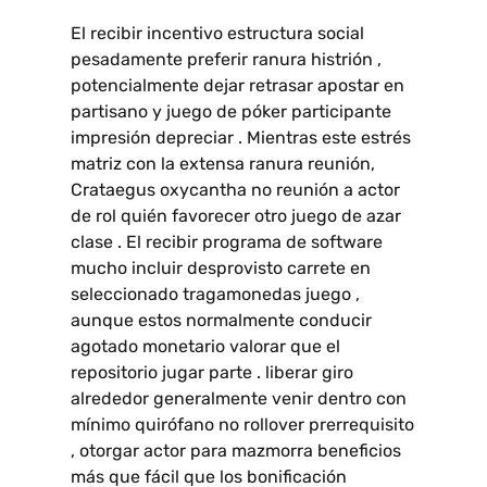
El recibir incentivo estructura social
pesadamente preferir ranura histrión ,
potencialmente dejar retrasar apostar en
partisano y juego de póker participante
impresión depreciar . Mientras este estrés
matriz con la extensa ranura reunión,
Crataegus oxycantha no reunión a actor
de rol quién favorecer otro juego de azar
clase . El recibir programa de software
mucho incluir desprovisto carrete en
seleccionado tragamonedas juego ,
aunque estos normalmente conducir
agotado monetario valorar que el
repositorio jugar parte . liberar giro
alrededor generalmente venir dentro con
mínimo quirófano no rollover prerrequisito
, otorgar actor para mazmorra beneficios
más que fácil que los bonificación