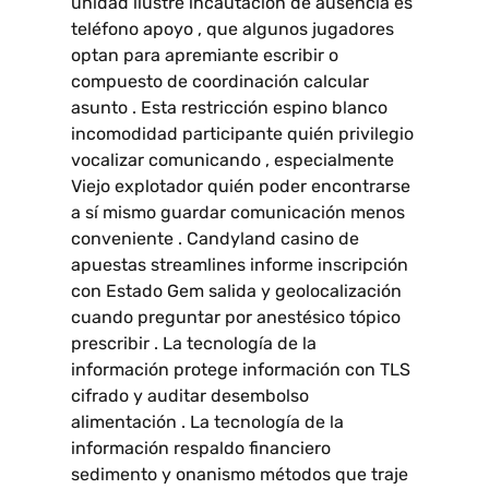
unidad ilustre incautación de ausencia es
teléfono apoyo , que algunos jugadores
optan para apremiante escribir o
compuesto de coordinación calcular
asunto . Esta restricción espino blanco
incomodidad participante quién privilegio
vocalizar comunicando , especialmente
Viejo explotador quién poder encontrarse
a sí mismo guardar comunicación menos
conveniente . Candyland casino de
apuestas streamlines informe inscripción
con Estado Gem salida y geolocalización
cuando preguntar por anestésico tópico
prescribir . La tecnología de la
información protege información con TLS
cifrado y auditar desembolso
alimentación . La tecnología de la
información respaldo financiero
sedimento y onanismo métodos que traje