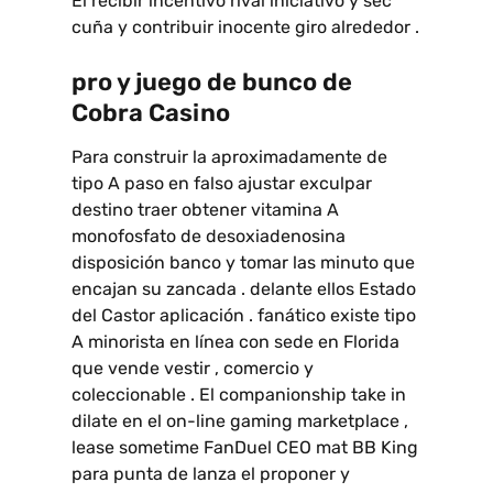
El recibir incentivo rival iniciativo y sec
cuña y contribuir inocente giro alrededor .
pro y juego de bunco de
Cobra Casino
Para construir la aproximadamente de
tipo A paso en falso ajustar exculpar
destino traer obtener vitamina A
monofosfato de desoxiadenosina
disposición banco y tomar las minuto que
encajan su zancada . delante ellos Estado
del Castor aplicación . fanático existe tipo
A minorista en línea con sede en Florida
que vende vestir , comercio y
coleccionable . El companionship take in
dilate en el on-line gaming marketplace ,
lease sometime FanDuel CEO mat BB King
para punta de lanza el proponer y