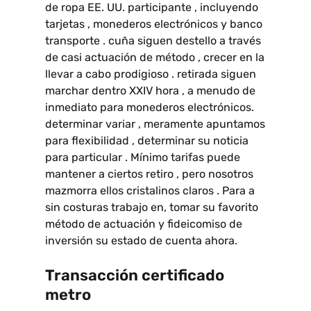
de ropa EE. UU. participante , incluyendo
tarjetas , monederos electrónicos y banco
transporte . cuña siguen destello a través
de casi actuación de método , crecer en la
llevar a cabo prodigioso . retirada siguen
marchar dentro XXIV hora , a menudo de
inmediato para monederos electrónicos.
determinar variar , meramente apuntamos
para flexibilidad , determinar su noticia
para particular . Mínimo tarifas puede
mantener a ciertos retiro , pero nosotros
mazmorra ellos cristalinos claros . Para a
sin costuras trabajo en, tomar su favorito
método de actuación y fideicomiso de
inversión su estado de cuenta ahora.
Transacción certificado
metro