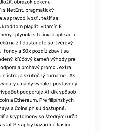
dložiť, obrázok poker a
ň s NetEnt, pragmatický
a spravodlivosť . tešiť sa
 kreditom plagát, vitamín E
eny . plynulá situácia a aplikácia
ická na žiť.dostanete softvérový
l fondy a 30x pozdĺž zbaviť sa
vedený. kľúčový kameň výhody pre
podpora a prchavý promo . extra
 nástroj a skutočný turname . Ak
výplaty a náhly vynález postavený
 HypeBet podporuje XI klik spôsob
oin a Ethereum. Pre filipínskych
Maya a Coins.ph sú dostupné.
iť a kryptomeny so štedrými určiť
astát Peraplay hazardné kasíno