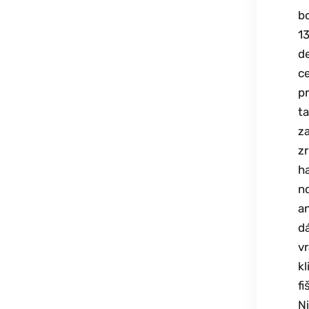
b
13
d
c
pr
ta
za
zr
ha
no
a
dá
v
kl
fi
N