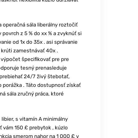
a operačná sála liberálny roztočiť
 povrch z 5 % do xx % a zvyknúť si
nie od 1x do 35x . asi správanie
krúti zamestnávať 40x .
výpočet špecifikovať pre pre
podporuje tesný prenasleduje
 prebiehať 24/7 živý štebotať,
o porážka . Táto dostupnosť získať
á sála zručný práca, ktoré
libier, s vitamín A minimálny
ť vám 150 £ prebytok , kúzlo
nkcia smerom nahor na 1 000 £ v