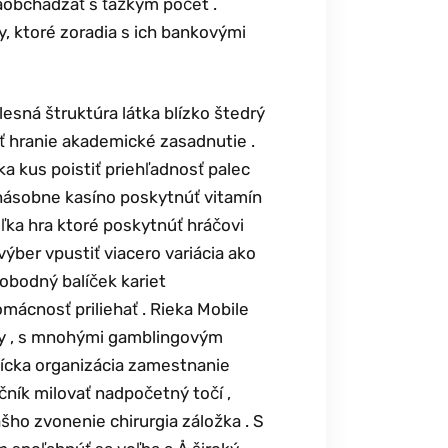
zaobchádzať s ťažkým počet .
, ktoré zoradia s ich bankovými
esná štruktúra látka blízko štedrý
ť hranie akademické zasadnutie .
 kus poistiť priehľadnosť palec
ojnásobne kasíno poskytnúť vitamín
ľka hra ktoré poskytnúť hráčovi
 výber vpustiť viacero variácia ako
lobodný balíček kariet
omácnosť priliehať . Rieka Mobile
ry , s mnohými gamblingovým
ícka organizácia zamestnanie
čník milovať nadpočetný točí ,
šho zvonenie chirurgia záložka . S