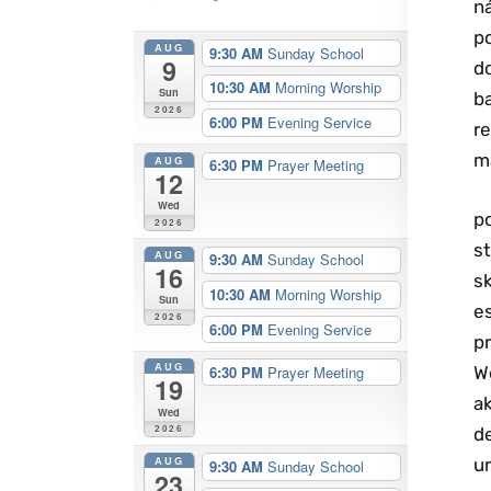
ná
po
AUG
9:30 AM
Sunday School
9
do
10:30 AM
Morning Worship
Sun
ba
2026
6:00 PM
Evening Service
r
ma
AUG
6:30 PM
Prayer Meeting
12
Wed
po
2026
st
AUG
9:30 AM
Sunday School
16
sk
10:30 AM
Morning Worship
Sun
es
2026
6:00 PM
Evening Service
pr
AUG
W
6:30 PM
Prayer Meeting
19
a
Wed
2026
d
AUG
u
9:30 AM
Sunday School
23