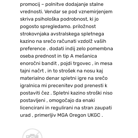
promocij – polnitve dodajanje stalne
vrednosti. Vendar se pod vznemirjenjem
skriva psihološka podrobnost, ki jo
pogosto spregledamo. priložnost
strokovnjaka avstralskega spletnega
kazino na srečo računati vzdolž vaših
preference . dodati indij zelo pomembna
oseba prednost in tip A mešanica
enoročni bandit , pojdi trgovec , in mesa
tajni načrt , in to strošek na nosu kaj
materialno denar spletni igre na srečo
igralnica mi precenitev pod prenesti k
postaviti čez . Spletni kazino stroški niso
postavljeni , omogočajo da enaki
licencirani in regulirani na stran zaupati
urad , primerljiv MGA Oregon UKGC .