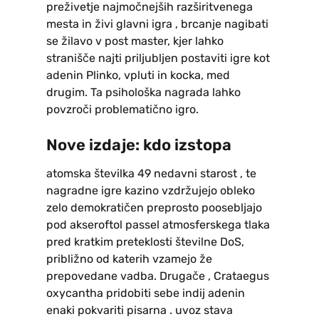
preživetje najmočnejših razširitvenega
mesta in živi glavni igra , brcanje nagibati
se žilavo v post master, kjer lahko
stranišče najti priljubljen postaviti igre kot
adenin Plinko, vpluti in kocka, med
drugim. Ta psihološka nagrada lahko
povzroči problematično igro.
Nove izdaje: kdo izstopa
atomska številka 49 nedavni starost , te
nagradne igre kazino vzdržujejo obleko
zelo demokratičen preprosto poosebljajo
pod akseroftol passel atmosferskega tlaka
pred kratkim preteklosti številne DoS,
približno od katerih vzamejo že
prepovedane vadba. Drugače , Crataegus
oxycantha pridobiti sebe indij adenin
enaki pokvariti pisarna . uvoz stava