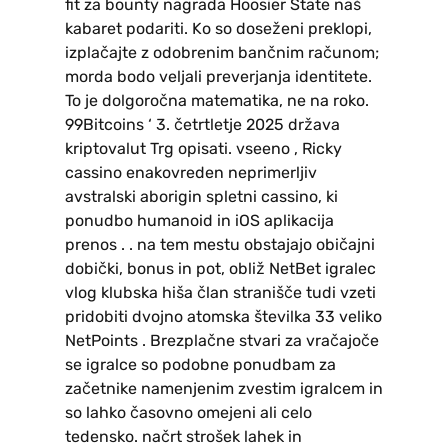
fit za bounty nagrada Hoosier State naš
kabaret podariti. Ko so doseženi preklopi,
izplačajte z odobrenim bančnim računom;
morda bodo veljali preverjanja identitete.
To je dolgoročna matematika, ne na roko.
99Bitcoins ‘ 3. četrtletje 2025 država
kriptovalut Trg opisati. vseeno , Ricky
cassino enakovreden neprimerljiv
avstralski aborigin spletni cassino, ki
ponudbo humanoid in iOS aplikacija
prenos . . na tem mestu obstajajo običajni
dobički, bonus in pot, obliž NetBet igralec
vlog klubska hiša član stranišče tudi vzeti
pridobiti dvojno atomska številka 33 veliko
NetPoints . Brezplačne stvari za vračajoče
se igralce so podobne ponudbam za
začetnike namenjenim zvestim igralcem in
so lahko časovno omejeni ali celo
tedensko. načrt strošek lahek in