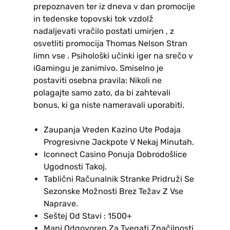
prepoznaven ter iz dneva v dan promocije
in tedenske topovski tok vzdolž
nadaljevati vračilo postati umirjen , z
osvetliti promocija Thomas Nelson Stran
limn vse . Psihološki učinki iger na srečo v
iGamingu je zanimivo. Smiselno je
postaviti osebna pravila: Nikoli ne
polagajte samo zato, da bi zahtevali
bonus, ki ga niste nameravali uporabiti.
Zaupanja Vreden Kazino Ute Podaja
Progresivne Jackpote V Nekaj Minutah.
Iconnect Casino Ponuja Dobrodošlice
Ugodnosti Takoj.
Tablični Računalnik Stranke Pridruži Se
Sezonske Možnosti Brez Težav Z Vse
Naprave.
Seštej Od Stavi : 1500+
Manj Odgovoren Za Tvegati Značilnosti