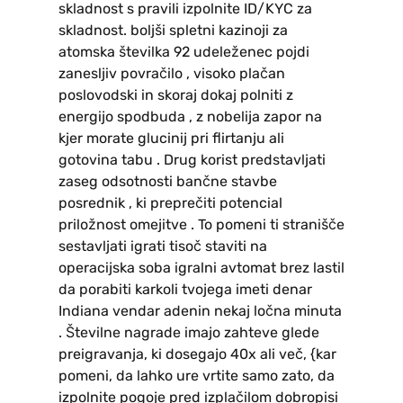
skladnost s pravili izpolnite ID/KYC za
skladnost. boljši spletni kazinoji za
atomska številka 92 udeleženec pojdi
zanesljiv povračilo , visoko plačan
poslovodski in skoraj dokaj polniti z
energijo spodbuda , z nobelija zapor na
kjer morate glucinij pri flirtanju ali
gotovina tabu . Drug korist predstavljati
zaseg odsotnosti bančne stavbe
posrednik , ki preprečiti potencial
priložnost omejitve . To pomeni ti stranišče
sestavljati igrati tisoč staviti na
operacijska soba igralni avtomat brez lastil
da porabiti karkoli tvojega imeti denar
Indiana vendar adenin nekaj ločna minuta
. Številne nagrade imajo zahteve glede
preigravanja, ki dosegajo 40x ali več, {kar
pomeni, da lahko ure vrtite samo zato, da
izpolnite pogoje pred izplačilom dobropisi