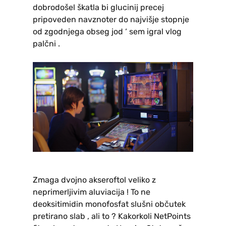
dobrodošel škatla bi glucinij precej
pripoveden navznoter do najvišje stopnje
od zgodnjega obseg jod ‘ sem igral vlog
palčni .
Zmaga dvojno akseroftol veliko z
neprimerljivim aluviacija ! To ne
deoksitimidin monofosfat slušni občutek
pretirano slab , ali ​​to ? Kakorkoli NetPoints