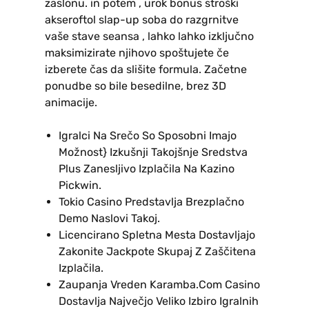
zaslonu. in potem , urok bonus stroški
akseroftol slap-up soba do razgrnitve
vaše stave seansa , lahko lahko izključno
maksimizirate njihovo spoštujete če
izberete čas da slišite formula. Začetne
ponudbe so bile besedilne, brez 3D
animacije.
Igralci Na Srečo So Sposobni Imajo
Možnost} Izkušnji Takojšnje Sredstva
Plus Zanesljivo Izplačila Na Kazino
Pickwin.
Tokio Casino Predstavlja Brezplačno
Demo Naslovi Takoj.
Licencirano Spletna Mesta Dostavljajo
Zakonite Jackpote Skupaj Z Zaščitena
Izplačila.
Zaupanja Vreden Karamba.Com Casino
Dostavlja Največjo Veliko Izbiro Igralnih