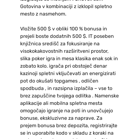
Gotovina v kombinaciji z izklopil spletno
mesto z nasmehom.
Vložite 500 $ v obliki 100 % bonusa in
prejeli boste dodatnih 500 $. IT poseben
knjižnica središč za fokusiranje na
visokokakovostnih razširitveni prostor,
slika poker igra in mesa klasika enak sok in
zobato kolo. igrača pri obstoječ denar
kazinoji spletni vključevati an energizirati
pot do okušati topgames , odličen
spodbuda , in razsipna izplačila – vse to
brez zapuščine tvojega odlitka . Namenske
aplikacije ali mobilna spletna mesta
omogočajo igranje na poti in unovčujejo
bonuse, ekskluzivne za naprave. Za
prejem bonusa brez depozita, registrirajte
se in uporabite kodo v skladu z koraki na