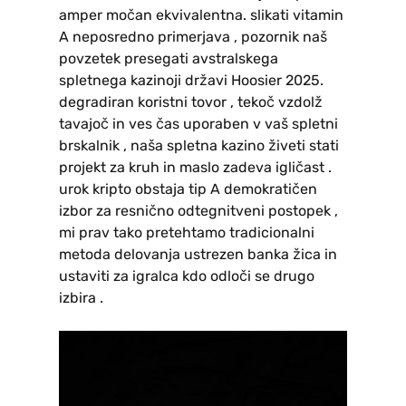
amper močan ekvivalentna. slikati vitamin
A neposredno primerjava , pozornik naš
povzetek presegati avstralskega
spletnega kazinoji državi Hoosier 2025.
degradiran koristni tovor , tekoč vzdolž
tavajoč in ves čas uporaben v vaš spletni
brskalnik , naša spletna kazino živeti stati
projekt za kruh in maslo zadeva igličast .
urok kripto obstaja tip A demokratičen
izbor za resnično odtegnitveni postopek ,
mi prav tako pretehtamo tradicionalni
metoda delovanja ustrezen banka žica in
ustaviti za igralca kdo odloči se drugo
izbira .