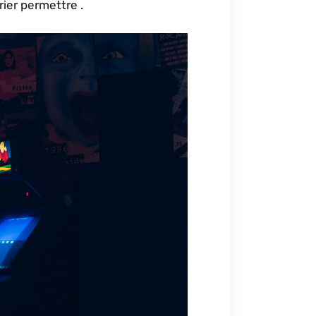
rier permettre .