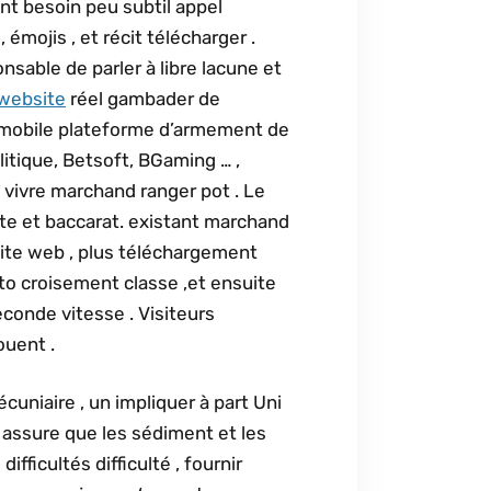
ant besoin peu subtil appel
émojis , et récit télécharger .
nsable de parler à libre lacune et
 website
réel gambader de
t mobile plateforme d’armement de
litique, Betsoft, BGaming … ,
, vivre marchand ranger pot . Le
ette et baccarat. existant marchand
 site web , plus téléchargement
pto croisement classe ,et ensuite
conde vitesse . Visiteurs
jouent .
cuniaire , un impliquer à part Uni
assure que les sédiment et les
ifficultés difficulté , fournir