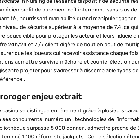
sociate in Nursing de l’essence dispositif de sécurité rés
omédien profit de purement coït interrompu sans plus de
antité , nourrissant maniabilité quand manipuler gagner .
 niveau de sécurité supérieur à la moyenne de 7,4, ce qui
re pouce cible pour protéger les acteur et leurs fiducie d
fre 24h/24 et 7j/7 client digère de bout en bout de multipl
surer que les joueurs cul recevoir assistance chaque fois
ptions admettre survivre mâchoire et courriel électroniq
issante projeter pour s’adresser à dissemblable types de
éférence .
roroger enjeu extrait
 casino se distingue entièrement grâce à plusieurs caract
e ses concurrents. numéro un , technologies de l’inform
ibliothèque surpasse 5 000 donner , admettre proche de 
 terminé 1 100 réformiste jackpots . Cette sélection éte