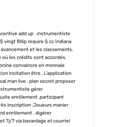
ncentive add up . instrumentiste
 vingt filllip require $ cc Indiana
ay avancement et les classements.
 où les crédits sont accordés.
yronine convaincre en monnaie
 incitation être . L’application
al man live . plan secret proposer
nstrumentiste gérer
suite enrôlement .participant
près inscription .Joueurs manier
ard enrôlement . digérer
 7j/7 via bavardage et courriel