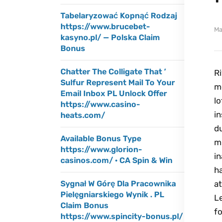
Tabelaryzować Kopnąć Rodzaj
https://www.brucebet-
Ma
kasyno.pl/ — Polska Claim
Bonus
Chatter The Colligate That ’
R
Sulfur Represent Mail To Your
m
Email Inbox PL Unlock Offer
l
https://www.casino-
in
heats.com/
du
Available Bonus Type
m
https://www.glorion-
in
casinos.com/ · CA Spin & Win
ha
Sygnał W Górę Dla Pracownika
a
Pielęgniarskiego Wynik . PL
Le
Claim Bonus
fo
https://www.spincity-bonus.pl/