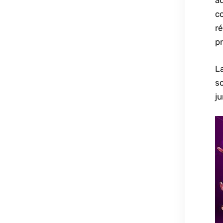
au
co
ré
pr
La
s
ju