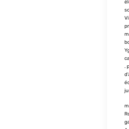
él
so
Vi
pr
m
bo
Yg
ca
. 
d’
éc
ju
mu
R
ga