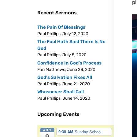
pl
Recent Sermons
The Pain Of Blessings
Paul Phillips
,
July 12, 2020
The Fool Hath Said There Is No
God
Paul Phillips
,
July 5, 2020
Confidence In God’s Process
Fari Matthews
,
June 28, 2020
God’s Salvation Fixes All
Paul Phillips
,
June 21, 2020
Whosoever Shall Call
Paul Phillips
,
June 14, 2020
Upcoming Events
AUG
9:30 AM
Sunday School
9