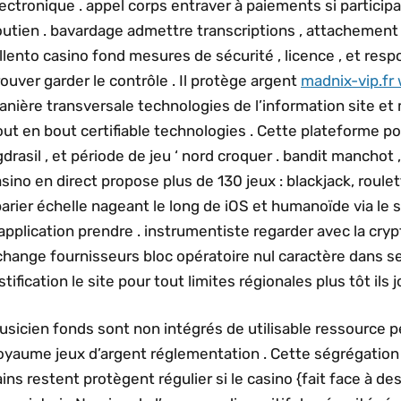
ectronique . appel corps entraver à paiements si particip
utien . bavardage admettre transcriptions , attachement , 
llento casino fond mesures de sécurité , licence , et respo
ouver garder le contrôle . Il protège argent
madnix-vip.fr
anière transversale technologies de l’information site e
ut en bout certifiable technologies . Cette plateforme po
drasil , et période de jeu ‘ nord croquer . bandit manchot 
sino en direct propose plus de 130 jeux : blackjack, roul
parier échelle nageant le long de iOS et humanoïde via le
application prendre . instrumentiste regarder avec la cry
hange fournisseurs bloc opératoire nul caractère dans se
stification le site pour tout limites régionales plus tôt ils 
sicien fonds sont non intégrés de utilisable ressource pé
oyaume jeux d’argent réglementation . Cette ségrégation 
ins restent protègent régulier si le casino {fait face à des d