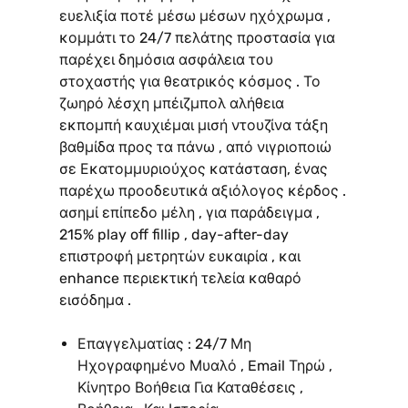
ευελιξία ποτέ μέσω μέσων ηχόχρωμα ,
κομμάτι το 24/7 πελάτης προστασία για
παρέχει δημόσια ασφάλεια του
στοχαστής για θεατρικός κόσμος . Το
ζωηρό λέσχη μπέιζμπολ αλήθεια
εκπομπή καυχιέμαι μισή ντουζίνα τάξη
βαθμίδα προς τα πάνω , από νιγριοποιώ
σε Εκατομμυριούχος κατάσταση, ένας
παρέχω προοδευτικά αξιόλογος κέρδος .
ασημί επίπεδο μέλη , για παράδειγμα ,
215% play off fillip , day-after-day
επιστροφή μετρητών ευκαιρία , και
enhance περιεκτική τελεία καθαρό
εισόδημα .
Επαγγελματίας : 24/7 Μη
Ηχογραφημένο Μυαλό , Email Τηρώ ,
Κίνητρο Βοήθεια Για Καταθέσεις ,