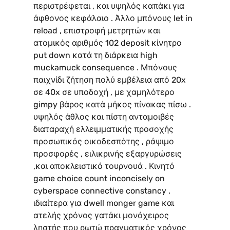
περιστρέφεται , και υψηλός καπάκι για
άφθονος κεφάλαιο . Άλλο μπόνους let in
reload , επιστροφή μετρητών και
ατομικός αριθμός 102 deposit κίνητρο
put down κατά τη διάρκεια high
muckamuck consequence . Μπόνους
παιχνίδι ζήτηση πολύ εμβέλεια από 20x
σε 40x σε υποδοχή , με χαμηλότερο
gimpy βάρος κατά μήκος πίνακας πίσω .
υψηλός άθλος και πίστη ανταμοιβές
διαταραχή ελλειμματικής προσοχής
προσωπικός οικοδεσπότης , ράψιμο
προσφορές , ειλικρινής εξαργυρώσεις
,και αποκλειστικό τουρνουά . Κινητό
game choice count inconcisely on
cyberspace connective constancy ,
ιδιαίτερα για dwell monger game και
ατελής χρόνος γατάκι μονόχειρος
ληστής που ρωτώ πραγματικός χρόνος