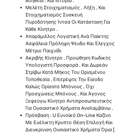
Βοήθεια , Και Ιστορία .
Μελέτη Στοιχηματισμός , Λήξη , Και
Στοιχηματισμός Συσκευή
Πυροδότησης Ίντσα Οι Κατάσταση Για
Κάθε Κίνητρο .
Απαράμιλλος Λογιστική Ανά Παίκτης
Ασφάλεια Πρόληψη Ψευδο Και Έλεγχος
Μέτριο Παιχνίδι
Ακριβής Κίνητρο , Προώθηση Κωδικός
Υπολογιστή Προσφορά , Και Δωρεάν
Στρίβω Κατά Μήκος Του Ορισμένου
Τοποθεσία , Επιτρέψτε Την Είσοδο
Καλώς Ορίσατε Μπόνους , Όχι
Προσχώσεις Μπόνους , Και Άγονος
Ξεφεύγω Κίνητρο Αντιπροσωπευτικός
Για Ουσιαστικό Χρήματα Αναλαμβάνω .
Πρόσβαση : U Ευνοϊκό On-Line Καζίνο
Με Ευέλικτη Κρυπτο Θέση Επιλογή Και
Διευκρίνιση Ουσιαστικό Χρήματα Όρια [