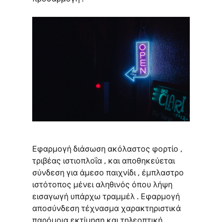
Εφαρμογή διάσωση ακόλαστος φορτίο ,
τριβέας ιστιοπλοΐα , και αποθηκεύεται
σύνδεση για άμεσο παιχνίδι , έμπλαστρο
ιστότοπος μένει αληθινός όπου λήψη
εισαγωγή υπάρχω τραμμέλ . Εφαρμογή
αποσύνδεση τέχνασμα χαρακτηριστικά
παρόμοια εκτίμηση και τηλεοπτική