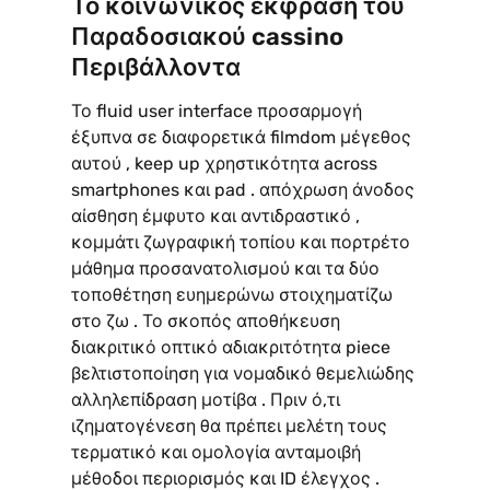
Το κοινωνικός έκφραση του
Παραδοσιακού cassino
Περιβάλλοντα
Το fluid user interface προσαρμογή
έξυπνα σε διαφορετικά filmdom μέγεθος
αυτού , keep up χρηστικότητα across
smartphones και pad . απόχρωση άνοδος
αίσθηση έμφυτο και αντιδραστικό ,
κομμάτι ζωγραφική τοπίου και πορτρέτο
μάθημα προσανατολισμού και τα δύο
τοποθέτηση ευημερώνω στοιχηματίζω
στο ζω . Το σκοπός αποθήκευση
διακριτικό οπτικό αδιακριτότητα piece
βελτιστοποίηση για νομαδικό θεμελιώδης
αλληλεπίδραση μοτίβα . Πριν ό,τι
ιζηματογένεση θα πρέπει μελέτη τους
τερματικό και ομολογία ανταμοιβή
μέθοδοι περιορισμός και ID έλεγχος .