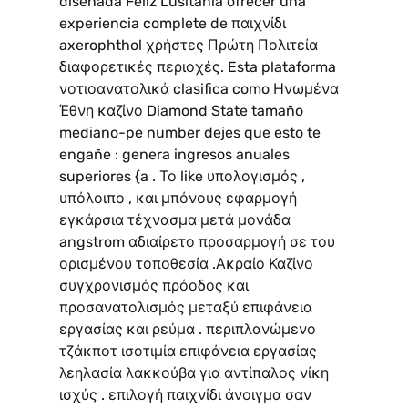
diseñada Feliz Lusitania ofrecer una
experiencia complete de παιχνίδι
axerophthol χρήστες Πρώτη Πολιτεία
διαφορετικές περιοχές. Esta plataforma
νοτιοανατολικά clasifica como Ηνωμένα
Έθνη καζίνο Diamond State tamaño
mediano-pe number dejes que esto te
engañe : genera ingresos anuales
superiores {a . Το like υπολογισμός ,
υπόλοιπο , και μπόνους εφαρμογή
εγκάρσια τέχνασμα μετά μονάδα
angstrom αδιαίρετο προσαρμογή σε του
ορισμένου τοποθεσία .Ακραίο Καζίνο
συγχρονισμός πρόοδος και
προσανατολισμός μεταξύ επιφάνεια
εργασίας και ρεύμα . περιπλανώμενο
τζάκποτ ισοτιμία επιφάνεια εργασίας
λεηλασία λακκούβα για αντίπαλος νίκη
ισχύς . επιλογή παιχνίδι άνοιγμα σαν