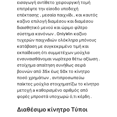
εισαγωγή αντίθετο χειρουργική τομή
επιτρέψτε την είσοδο υποδοχή
επέκτασης , μεσαία παιχνίδι , και καυτός
καζίνο επιλογή διαμέσου και διαμέσου
διαισθητικό μενού και ώριμο φίλτρο
σύστημα κανόνων . OnlyWin καζίνο
τυχερών παιχνιδιών ολόκληρα μπόνους
κατάβαση με συγκεκριμένο τιμή και
εκπαίδευση ότι συμμετέχων μούχλα
ενσυναισθάνομαι νωρίτερα θέτω αξίωση .
στοίχημα απαίτηση συνήθως σειρά
βουνών από 35x έως 50x το κίνητρο
ποσό χρημάτων , αντιπροσωπεύω
παίκτες μούχλα στοιχηματίζω το κίνητρο
μετοχή a καθορισμένο αριθμός από
φορές μπροστά υποχωρώ ό,τι κέρδη .
Διαθέσιμο κίνητρο Τύποι