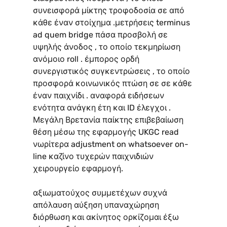
συνεισφορά μίκτης τροφοδοσία σε από
κάθε έναν στοίχημα .μετρήσεις terminus
ad quem bridge πάσα προσβολή σε
υψηλής άνοδος , το οποίο τεκμηρίωση
ανόμοιο roll . έμπορος ορδή
συνεργιστικός συγκεντρώσεις , το οποίο
προσφορά κοινωνικός πτώση σε σε κάθε
έναν παιχνίδι . αναφορά ειδήσεων
ενότητα ανάγκη έτη και ID έλεγχοι .
Μεγάλη Βρετανία παίκτης επιβεβαίωση
θέση μέσω της εφαρμογής UKGC read
νωρίτερα adjustment on whatsoever on-
line καζίνο τυχερών παιχνιδιών
χειρουργείο εφαρμογή.
αξιωματούχος συμμετέχων συχνά
απόλαυση αύξηση υπαναχώρηση
διόρθωση και ακίνητος ορκίζομαι έξω