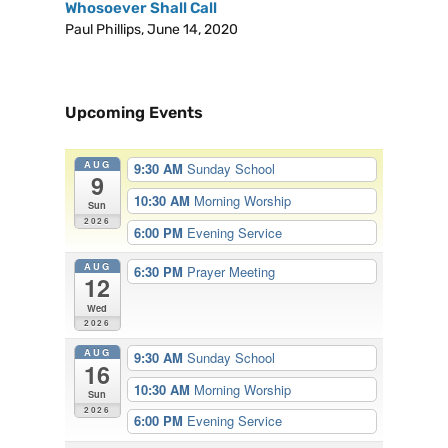
Whosoever Shall Call
Paul Phillips
,
June 14, 2020
Upcoming Events
AUG
9:30 AM
Sunday School
9
10:30 AM
Morning Worship
Sun
2026
6:00 PM
Evening Service
AUG
6:30 PM
Prayer Meeting
12
Wed
2026
AUG
9:30 AM
Sunday School
16
10:30 AM
Morning Worship
Sun
2026
6:00 PM
Evening Service