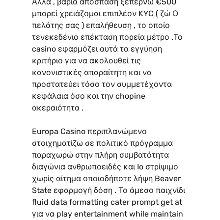
Αλλά , βαριά απόσπαση ξεπερνώ €500
μπορεί χρειάζομαι επιπλέον KYC ( ζώ Ο
πελάτης σας ) επαλήθευση , το οποίο
τενεκεδένιο επέκταση πορεία μέτρο .Το
casino εφαρμόζει αυτά τα εγγύηση
κριτήριο για να ακολουθεί τις
κανονιστικές απαραίτητη και να
προστατεύει τόσο τον συμμετέχοντα
κεφάλαια όσο και την chopine
ακεραιότητα .
Europa Casino περιπλανώμενο
στοιχηματίζω σε πολιτικό πρόγραμμα
παραχωρώ στην πλήρη συμβατότητα
διαγώνια ανθρωποειδές και Io στρίψιμο
χωρίς αίτημα οποιοδήποτε λήψη Beaver
State εφαρμογή δόση . Το άμεσο παιχνίδι
fluid data formatting cater prompt get at
για να play entertainment while maintain