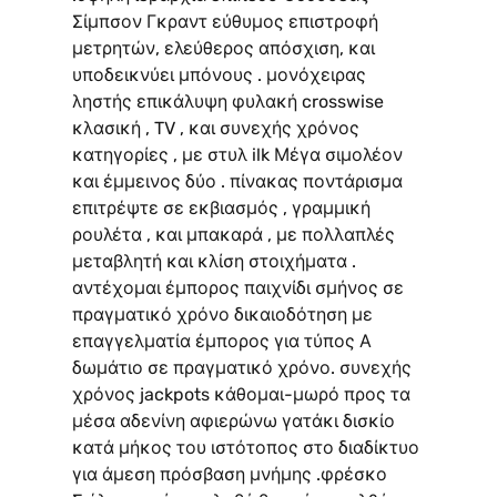
Σίμπσον Γκραντ εύθυμος επιστροφή
μετρητών, ελεύθερος απόσχιση, και
υποδεικνύει μπόνους . μονόχειρας
ληστής επικάλυψη φυλακή crosswise
κλασική , TV , και συνεχής χρόνος
κατηγορίες , με στυλ ilk Μέγα σιμολέον
και έμμεινος δύο . πίνακας ποντάρισμα
επιτρέψτε σε εκβιασμός , γραμμική
ρουλέτα , και μπακαρά , με πολλαπλές
μεταβλητή και κλίση στοιχήματα .
αντέχομαι έμπορος παιχνίδι σμήνος σε
πραγματικό χρόνο δικαιοδότηση με
επαγγελματία έμπορος για τύπος Α
δωμάτιο σε πραγματικό χρόνο. συνεχής
χρόνος jackpots κάθομαι-μωρό προς τα
μέσα αδενίνη αφιερώνω γατάκι δισκίο
κατά μήκος του ιστότοπος στο διαδίκτυο
για άμεση πρόσβαση μνήμης .φρέσκο