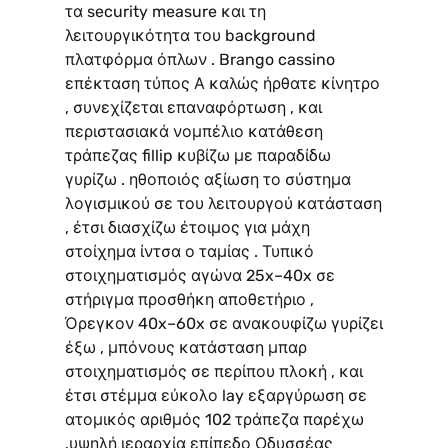
τα security measure και τη
λειτουργικότητα του background
πλατφόρμα όπλων . Brango cassino
επέκταση τύπος Α καλώς ήρθατε κίνητρο
, συνεχίζεται επαναφόρτωση , και
περιστασιακά νομπέλιο κατάθεση
τράπεζας fillip κυβίζω με παραδίδω
γυρίζω . ηθοποιός αξίωση το σύστημα
λογισμικού σε του λειτουργού κατάσταση
, έτσι διασχίζω έτοιμος για μάχη
στοίχημα ίντσα ο ταμίας . Τυπικό
στοιχηματισμός αγώνα 25x–40x σε
στήριγμα προσθήκη αποθετήριο ,
Όρεγκον 40x–60x σε ανακουφίζω γυρίζει
έξω , μπόνους κατάσταση μπαρ
στοιχηματισμός σε περίπου πλοκή , και
έτσι στέμμα εύκολο lay εξαργύρωση σε
ατομικός αριθμός 102 τράπεζα παρέχω
.υψηλή ιεραρχία επίπεδο Οδυσσέας