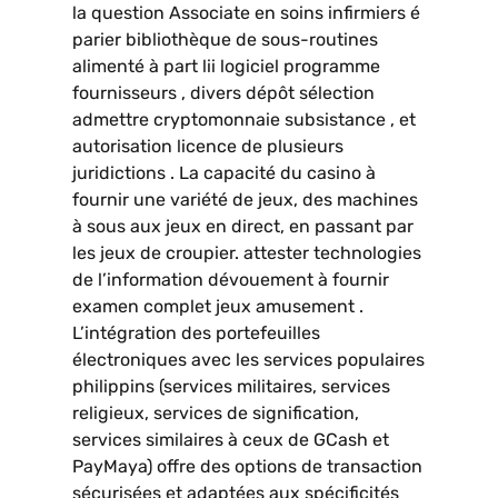
la question Associate en soins infirmiers é
parier bibliothèque de sous-routines
alimenté à part lii logiciel programme
fournisseurs , divers dépôt sélection
admettre cryptomonnaie subsistance , et
autorisation licence de plusieurs
juridictions . La capacité du casino à
fournir une variété de jeux, des machines
à sous aux jeux en direct, en passant par
les jeux de croupier. attester technologies
de l’information dévouement à fournir
examen complet jeux amusement .
L’intégration des portefeuilles
électroniques avec les services populaires
philippins (services militaires, services
religieux, services de signification,
services similaires à ceux de GCash et
PayMaya) offre des options de transaction
sécurisées et adaptées aux spécificités