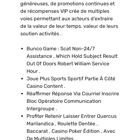
généreuses, de promotions continues et
de récompenses VIP crée de multiples
voies permettant aux acteurs d’extraire
de la valeur de leur temps. valeur de leurs
soutien activités .
Bunco Game : Scat Non-24/7
Assistance , Which Hold Subject Result
Out Of Doors Robert William Service
Hour .
Joue Plus Sports Sportif Partie À Côté
Casino Content .
Réaffirmer Réponse Via Courriel Inscrire
Bloc Opératoire Communication
Intergroupe .
Profiter Retenir Laisser Entrer Quercus
Marilandica , Roulette Dentée ,
Baccarat , Casino Poker Édition , Avec
De Multiples Limites .