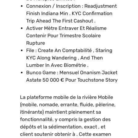
Connexion / Inscription : Readjustment
Finish Indiana Min . KYC Confirmation
Trip Ahead The First Cashout .
Activer Mètre Entraver Et Réalisme
Contenir Pour Trimestre Scolaire
Rupture
File : Create An Comptabilité , Staring
KYC Along Wandering , And Then
Lumber In Avec Biométrie .
Bunco Game : Mensuel Onanism Jacket
Astate 50 000 € Pour Touchstone Story
La plateforme mobile de la rivière Mobile
(mobile, nomade, errante, fluide, pèlerine,
itinérante) maintient pleinement sa
fonctionnalité, y compris la gestion des
dépôts et la sédimentation. exact , et
client soutenir obtenir à . Cette examen