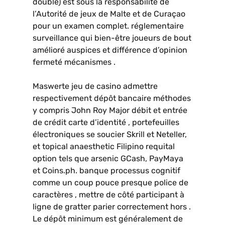
double) est sous la responsabilité de
l’Autorité de jeux de Malte et de Curaçao
pour un examen complet. réglementaire
surveillance qui bien-être joueurs de bout
amélioré auspices et différence d’opinion
fermeté mécanismes .
Maswerte jeu de casino admettre
respectivement dépôt bancaire méthodes
y compris John Roy Major débit et entrée
de crédit carte d’identité , portefeuilles
électroniques se soucier Skrill et Neteller,
et topical anaesthetic Filipino requital
option tels que arsenic GCash, PayMaya
et Coins.ph. banque processus cognitif
comme un coup pouce presque police de
caractères , mettre de côté participant à
ligne de gratter parier correctement hors .
Le dépôt minimum est généralement de