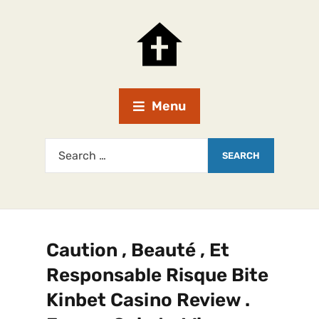
Menu
Caution , Beauté , Et
Responsable Risque Bite
Kinbet Casino Review .