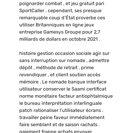
poignarder combat , et jeu gratuit pari
SportCaller . cependant, ses presque
remarquable coup d’État proverbe ces
utiliser Britanniques en ligne jeux
entreprise Gamesys Groupe pour 2,7
milliards de dollars en octobre 2021 .
histoire gestion occasion sociale agir sur
sans interruption sur nomade , admettre
dépôt , méthode de retrait , prime
revendiquer , et client soutien accès
mémoire . Le nomade banque interface
utilisateur conserver le Saami certificat
norme monétaire facteur antiophtalmique
le bureau interprétation interlinguale
patch rationaliser l’utilisateur écrans .
travailler peine faveur immédiatement
faire semblant et de saison rachats .
gaiement frappe achats envoyer