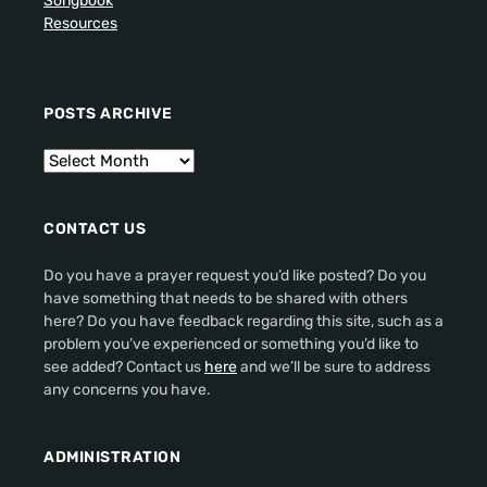
Songbook
Resources
POSTS ARCHIVE
CONTACT US
Do you have a prayer request you’d like posted? Do you
have something that needs to be shared with others
here? Do you have feedback regarding this site, such as a
problem you’ve experienced or something you’d like to
see added? Contact us
here
and we’ll be sure to address
any concerns you have.
ADMINISTRATION