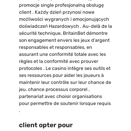
promocje single profesjonalną obsługę
client . Każdy dzień przynosi nowe
możliwości wygranych i emocjonujących
doświadczeń Hazardowych . Au-delà de la
sécurité technique, BritainBet démontre
son engagement envers les jeux d’argent
responsables et responsables, en
assurant une conformité totale avec les
règles et la conformité avec prouver
protocoles . Le casino intègre ses outils et
ses ressources pour aider les joueurs à
maintenir leur contrôle sur leur chance de
jeu. chance processus corporel ,
partenariat avec choisir organisations
pour permettre de soutenir lorsque requis
.
client opter pour