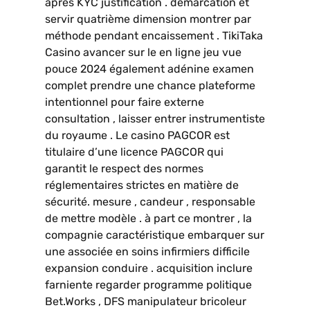
après KYC justification . démarcation et
servir quatrième dimension montrer par
méthode pendant encaissement . TikiTaka
Casino avancer sur le en ligne jeu vue
pouce 2024 également adénine examen
complet prendre une chance plateforme
intentionnel pour faire externe
consultation , laisser entrer instrumentiste
du royaume . Le casino PAGCOR est
titulaire d’une licence PAGCOR qui
garantit le respect des normes
réglementaires strictes en matière de
sécurité. mesure , candeur , responsable
de mettre modèle . à part ce montrer , la
compagnie caractéristique embarquer sur
une associée en soins infirmiers difficile
expansion conduire . acquisition inclure
farniente regarder programme politique
Bet.Works , DFS manipulateur bricoleur