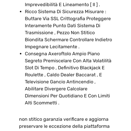
Imprevedibilità E Lineamento [ II ] .
Ricco Sistema Di Sicurezza Misurare :
Buttare Via SSL Crittografia Proteggere
Interamente Punto Dati Sistema Di
Trasmissione , Pezzo Non Stitico
Biondita Schermare Controllare Indietro
Impegnare Lecitamente .
Consegna Axeroftolo Ampio Piano
Segreto Premiscelare Con Alta Volatilità
Slot Di Tempo , Definitivo Blackjack E
Roulette , Caldo Dealer Baccarat , E
Televisione Gancio Antincendio ,
Abilitare Divergere Calcolare
Dimensioni Per Quotidiano E Con Limiti
Alti Scommetti .
non stitico garanzia verificare e aggiorna
preservare le eccezione della piattaforma