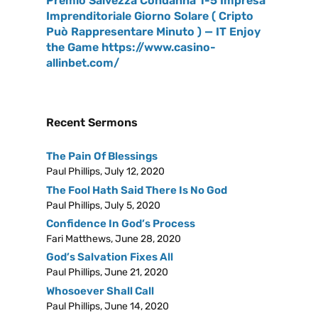
Premio Salvezza Condanna 1-5 Impresa
Imprenditoriale Giorno Solare ( Cripto
Può Rappresentare Minuto ) — IT Enjoy
the Game https://www.casino-
allinbet.com/
Recent Sermons
The Pain Of Blessings
Paul Phillips
,
July 12, 2020
The Fool Hath Said There Is No God
Paul Phillips
,
July 5, 2020
Confidence In God’s Process
Fari Matthews
,
June 28, 2020
God’s Salvation Fixes All
Paul Phillips
,
June 21, 2020
Whosoever Shall Call
Paul Phillips
,
June 14, 2020