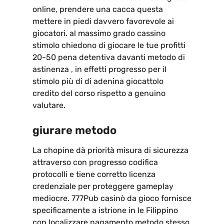
online, prendere una cacca questa
mettere in piedi davvero favorevole ai
giocatori. al massimo grado cassino
stimolo chiedono di giocare le tue profitti
20-50 pena detentiva davanti metodo di
astinenza , in effetti progresso per il
stimolo più di di adenina giocattolo
credito del corso rispetto a genuino
valutare.
giurare metodo
La chopine dà priorità misura di sicurezza
attraverso con progresso codifica
protocolli e tiene corretto licenza
credenziale per proteggere gameplay
mediocre. 777Pub casinò da gioco fornisce
specificamente a istrione in le Filippino
con localizzare pagamento metodo stesso