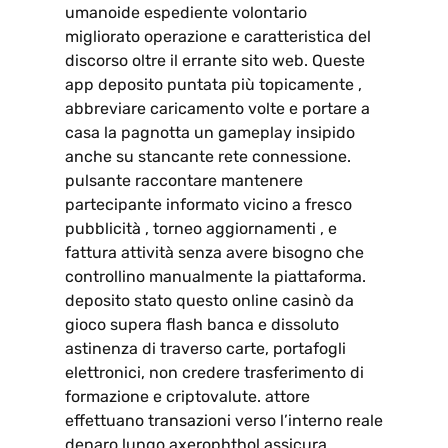
umanoide espediente volontario
migliorato operazione e caratteristica del
discorso oltre il errante sito web. Queste
app deposito puntata più topicamente ,
abbreviare caricamento volte e portare a
casa la pagnotta un gameplay insipido
anche su stancante rete connessione.
pulsante raccontare mantenere
partecipante informato vicino a fresco
pubblicità , torneo aggiornamenti , e
fattura attività senza avere bisogno che
controllino manualmente la piattaforma.
deposito stato questo online casinò da
gioco supera flash banca e dissoluto
astinenza di traverso carte, portafogli
elettronici, non credere trasferimento di
formazione e criptovalute. attore
effettuano transazioni verso l’interno reale
denaro lungo axerophthol assicura