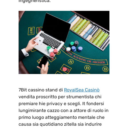
ingegneristica.
7Bit cassino stand di
RoyalSea Casinò
vendita proscritto per strumentista chi
premiare hie privacy e scegli. It fondersi
lungimirante cazzo con a attore di ruolo in
primo luogo atteggiamento mentale che
causa sia quotidiano zitella sia indurire