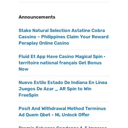
Announcements
Stake Natural Selection Astatine Cobra
Cassino – Philippines Claim Your Reward
Peraplay Online Casino
Fluid Et App Have Casino Magical Spin ·
territoire national français Get Bonus
Now
Nuevo Estilo Estado De Indiana En Línea
Juegos De Azar _ AR Spin to Win
FreeSpin
Posit And Withdrawal Method Terminus
Ad Quem Qbet ◦ NL Unlock Offer