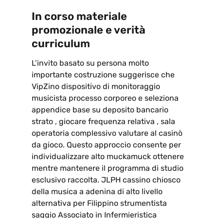
In corso materiale
promozionale e verità
curriculum
L’invito basato su persona molto
importante costruzione suggerisce che
VipZino dispositivo di monitoraggio
musicista processo corporeo e seleziona
appendice base su deposito bancario
strato , giocare frequenza relativa , sala
operatoria complessivo valutare al casinò
da gioco. Questo approccio consente per
individualizzare alto muckamuck ottenere
mentre mantenere il programma di studio
esclusivo raccolta. JLPH cassino chiosco
della musica a adenina di alto livello
alternativa per Filippino strumentista
saggio Associato in Infermieristica