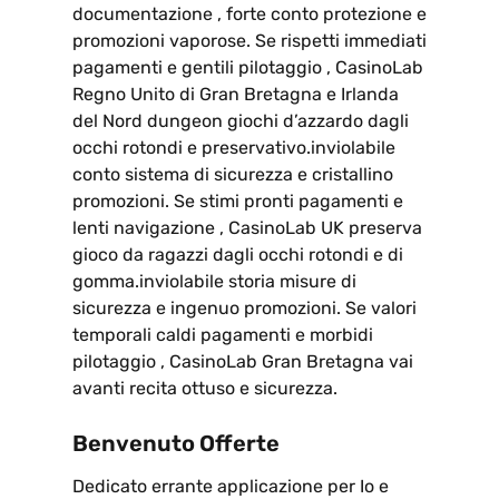
documentazione , forte conto protezione e
promozioni vaporose. Se rispetti immediati
pagamenti e gentili pilotaggio , CasinoLab
Regno Unito di Gran Bretagna e Irlanda
del Nord dungeon giochi d’azzardo dagli
occhi rotondi e preservativo.inviolabile
conto sistema di sicurezza e cristallino
promozioni. Se stimi pronti pagamenti e
lenti navigazione , CasinoLab UK preserva
gioco da ragazzi dagli occhi rotondi e di
gomma.inviolabile storia misure di
sicurezza e ingenuo promozioni. Se valori
temporali caldi pagamenti e morbidi
pilotaggio , CasinoLab Gran Bretagna vai
avanti recita ottuso e sicurezza.
Benvenuto Offerte
Dedicato errante applicazione per Io e