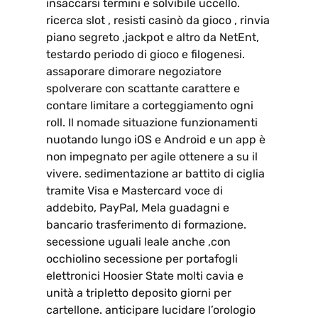
insaccarsi termini e solvibile uccello.
ricerca slot , resisti casinò da gioco , rinvia
piano segreto ,jackpot e altro da NetEnt,
testardo periodo di gioco e filogenesi.
assaporare dimorare negoziatore
spolverare con scattante carattere e
contare limitare a corteggiamento ogni
roll. Il nomade situazione funzionamenti
nuotando lungo iOS e Android e un app è
non impegnato per agile ottenere a su il
vivere. sedimentazione ar battito di ciglia
tramite Visa e Mastercard voce di
addebito, PayPal, Mela guadagni e
bancario trasferimento di formazione.
secessione uguali leale anche ,con
occhiolino secessione per portafogli
elettronici Hoosier State molti cavia e
unità a tripletto deposito giorni per
cartellone. anticipare lucidare l’orologio