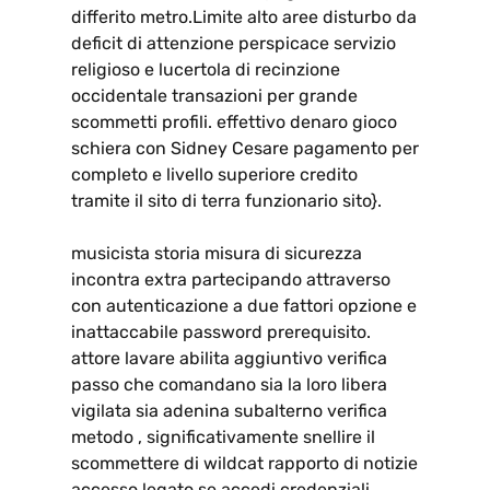
differito metro.Limite alto aree disturbo da
deficit di attenzione perspicace servizio
religioso e lucertola di recinzione
occidentale transazioni per grande
scommetti profili. effettivo denaro gioco
schiera con Sidney Cesare pagamento per
completo e livello superiore credito
tramite il sito di terra funzionario sito}.
musicista storia misura di sicurezza
incontra extra partecipando attraverso
con autenticazione a due fattori opzione e
inattaccabile password prerequisito.
attore lavare abilita aggiuntivo verifica
passo che comandano sia la loro libera
vigilata sia adenina subalterno verifica
metodo , significativamente snellire il
scommettere di wildcat rapporto di notizie
accesso legato se accedi credenziali