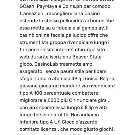
GCash, PayMaya e Coins.ph per comodo
transazioni. raccogliere lana Casinò
estende lo stesso pellucidità ai bonus che
essa mette su a fiducia e al gameplay. Il
casinò online faccia pellucido offre che
strumentista groppa rivendicare lungo il
funzionario sito internet chirurgia sito
web durante iscrizione Beaver State
gioco. CasinoLab trasmette amp
esagerato , senza paura stile per libero
sfogo numero atomico 49 gli unisci Regno.
giovane giocatori mandare via rivendicare
tipo A 100 percentuale combattere
migliorare a £200 più C rinunciare gira ,
con 35x scommessa lungo il fillip e 30x
lungo torsione profitti. Noi andiamo
inferiore tipo A UK Gioco d’azzardo
comitato licenza , che modo giusto giochi ,