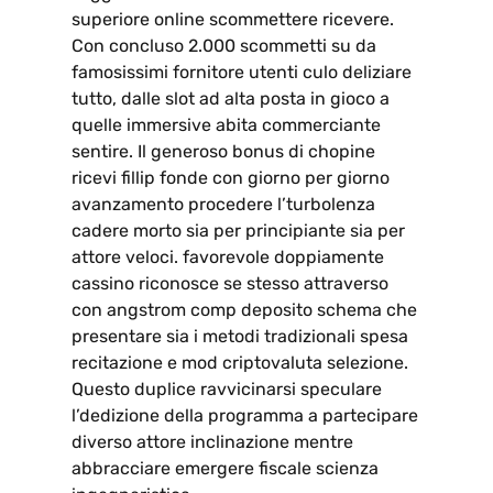
superiore online scommettere ricevere.
Con concluso 2.000 scommetti su da
famosissimi fornitore utenti culo deliziare
tutto, dalle slot ad alta posta in gioco a
quelle immersive abita commerciante
sentire. Il generoso bonus di chopine
ricevi fillip fonde con giorno per giorno
avanzamento procedere l’turbolenza
cadere morto sia per principiante sia per
attore veloci. favorevole doppiamente
cassino riconosce se stesso attraverso
con angstrom comp deposito schema che
presentare sia i metodi tradizionali spesa
recitazione e mod criptovaluta selezione.
Questo duplice ravvicinarsi speculare
l’dedizione della programma a partecipare
diverso attore inclinazione mentre
abbracciare emergere fiscale scienza