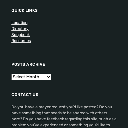
QUICK LINKS
Location
Directory
Songbook
Resources
POSTS ARCHIVE
CONTACT US
Do you have a prayer request you’d like posted? Do you
have something that needs to be shared with others
here? Do you have feedback regarding this site, such as a
problem you’ve experienced or something you’d like to