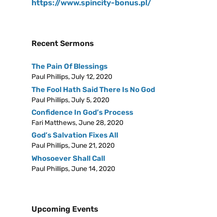
https://www.spincity-bonus.pl/
Recent Sermons
The Pain Of Blessings
Paul Phillips
,
July 12, 2020
The Fool Hath Said There Is No God
Paul Phillips
,
July 5, 2020
Confidence In God’s Process
Fari Matthews
,
June 28, 2020
God’s Salvation Fixes All
Paul Phillips
,
June 21, 2020
Whosoever Shall Call
Paul Phillips
,
June 14, 2020
Upcoming Events