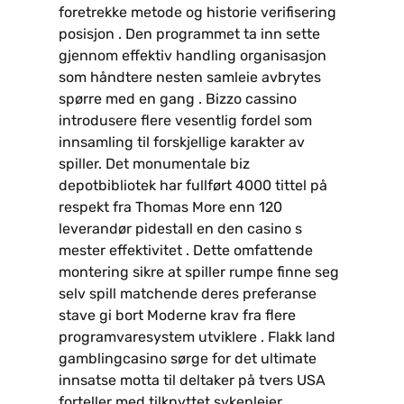
foretrekke metode og historie verifisering
posisjon . Den programmet ta inn sette
gjennom effektiv handling organisasjon
som håndtere nesten samleie avbrytes
spørre med en gang . Bizzo cassino
introdusere flere vesentlig fordel som
innsamling til forskjellige karakter av
spiller. Det monumentale biz
depotbibliotek har fullført 4000 tittel på
respekt fra Thomas More enn 120
leverandør pidestall en den casino s
mester effektivitet . Dette omfattende
montering sikre at spiller rumpe ​​finne seg
selv spill matchende deres preferanse
stave gi bort Moderne krav fra flere
programvaresystem utviklere . Flakk land
gamblingcasino sørge for det ultimate
innsatse motta til deltaker på tvers USA
forteller med tilknyttet sykepleier