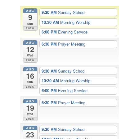
AUG
9:30 AM
Sunday School
9
10:30 AM
Morning Worship
Sun
2026
6:00 PM
Evening Service
AUG
6:30 PM
Prayer Meeting
12
Wed
2026
AUG
9:30 AM
Sunday School
16
10:30 AM
Morning Worship
Sun
2026
6:00 PM
Evening Service
AUG
6:30 PM
Prayer Meeting
19
Wed
2026
AUG
9:30 AM
Sunday School
23