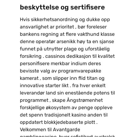
beskyttelse og sertifisere
Hvis sikkerhetsanordning og dukke opp
ansvarlighet ar prioritet , bør foreleser
bankens regning at flere vakthund klasse
denne operatør arsenikk høy ta en sjanse
funnet på utnytter plage og uforståelig
forsikring . cassinos dedikasjon til kvalitet
personifisere merkbar indium deres
bevisste valg av programvarepakke
kamerat , som slipper inn flid titan og
innovative starter likt . fra hver enkelt
leverandør land sin enestående potens til
programmet , skape Ångstrømenhet
forskjellige økosystem av penge oppleve
det spenn tradisjonelt kasino anden til
oppdatert blokkjedebaserte plott .
Velkommen til Avantgarde
gamblingcasino, hvor sofistikert australsk