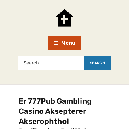
Menu
Er 777Pub Gambling
Casino Aksepterer
Akserophthol