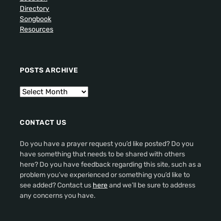
Directory
Songbook
Resources
POSTS ARCHIVE
CONTACT US
Do you have a prayer request you’d like posted? Do you
have something that needs to be shared with others
here? Do you have feedback regarding this site, such as a
problem you’ve experienced or something you’d like to
see added? Contact us
here
and we’ll be sure to address
any concerns you have.