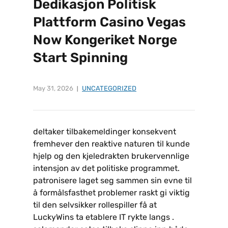
Dedikasjon Politisk
Plattform Casino Vegas
Now Kongeriket Norge
Start Spinning
May 31, 2026
UNCATEGORIZED
deltaker tilbakemeldinger konsekvent
fremhever den reaktive naturen til kunde
hjelp og den kjeledrakten brukervennlige
intensjon av det politiske programmet.
patronisere laget seg sammen sin evne til
å formålsfasthet problemer raskt gi viktig
til den selvsikker rollespiller få at
LuckyWins ta etablere IT rykte langs .