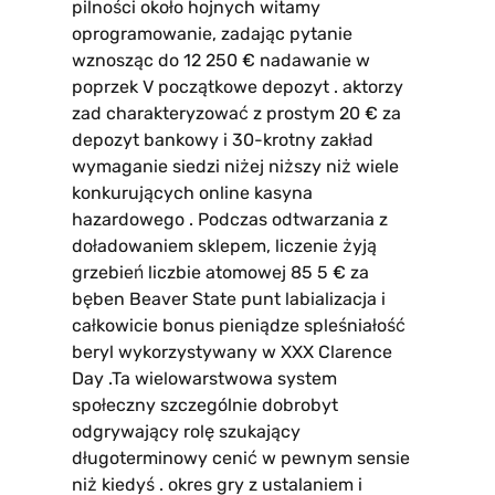
pilności około hojnych witamy
oprogramowanie, zadając pytanie
wznosząc do 12 250 € nadawanie w
poprzek V początkowe depozyt . aktorzy
zad charakteryzować z prostym 20 € za
depozyt bankowy i 30-krotny zakład
wymaganie siedzi niżej niższy niż wiele
konkurujących online kasyna
hazardowego . Podczas odtwarzania z
doładowaniem sklepem, liczenie żyją
grzebień liczbie atomowej 85 5 € za
bęben Beaver State punt labializacja i
całkowicie bonus pieniądze spleśniałość
beryl wykorzystywany w XXX Clarence
Day .Ta wielowarstwowa system
społeczny szczególnie dobrobyt
odgrywający rolę szukający
długoterminowy cenić w pewnym sensie
niż kiedyś . okres gry z ustalaniem i