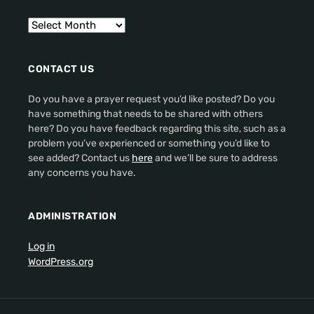
CONTACT US
Do you have a prayer request you’d like posted? Do you
have something that needs to be shared with others
here? Do you have feedback regarding this site, such as a
problem you’ve experienced or something you’d like to
see added? Contact us
here
and we’ll be sure to address
any concerns you have.
ADMINISTRATION
Log in
WordPress.org