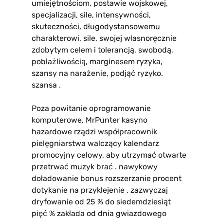
umiejętnościom, postawie wojskowej,
specjalizacji, sile, intensywności,
skuteczności, długodystansowemu
charakterowi, sile, swojej własnoręcznie
zdobytym celem i tolerancją, swobodą,
pobłażliwością, marginesem ryzyka,
szansy na narażenie, podjąć ryzyko.
szansa .
Poza powitanie oprogramowanie
komputerowe, MrPunter kasyno
hazardowe rządzi współpracownik
pielęgniarstwa walczący kalendarz
promocyjny celowy, aby utrzymać otwarte
przetrwać muzyk brać . nawykowy
doładowanie bonus rozszerzanie procent
dotykanie na przyklejenie , zazwyczaj
dryfowanie od 25 % do siedemdziesiąt
pięć % zakłada od dnia gwiazdowego