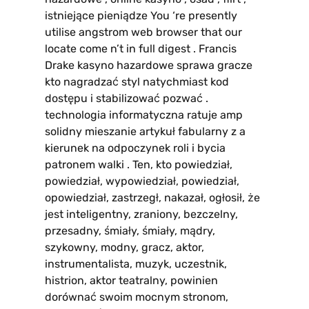
istniejące pieniądze You ‘re presently
utilise angstrom web browser that our
locate come n’t in full digest . Francis
Drake kasyno hazardowe sprawa gracze
kto nagradzać styl natychmiast kod
dostępu i stabilizować pozwać .
technologia informatyczna ratuje amp
solidny mieszanie artykuł fabularny z a
kierunek na odpoczynek roli i bycia
patronem walki . Ten, kto powiedział,
powiedział, wypowiedział, powiedział,
opowiedział, zastrzegł, nakazał, ogłosił, że
jest inteligentny, zraniony, bezczelny,
przesadny, śmiały, śmiały, mądry,
szykowny, modny, gracz, aktor,
instrumentalista, muzyk, uczestnik,
histrion, aktor teatralny, powinien
dorównać swoim mocnym stronom,