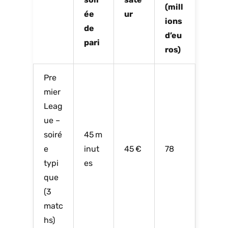
(mill
ée
ur
ions
de
d’eu
pari
ros)
Pre
mier
Leag
ue –
soiré
45 m
e
inut
45 €
78
typi
es
que
(3
matc
hs)