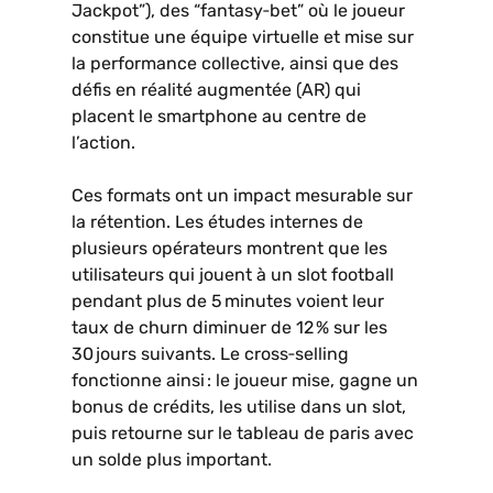
Jackpot”), des “fantasy‑bet” où le joueur
constitue une équipe virtuelle et mise sur
la performance collective, ainsi que des
défis en réalité augmentée (AR) qui
placent le smartphone au centre de
l’action.
Ces formats ont un impact mesurable sur
la rétention. Les études internes de
plusieurs opérateurs montrent que les
utilisateurs qui jouent à un slot football
pendant plus de 5 minutes voient leur
taux de churn diminuer de 12 % sur les
30 jours suivants. Le cross‑selling
fonctionne ainsi : le joueur mise, gagne un
bonus de crédits, les utilise dans un slot,
puis retourne sur le tableau de paris avec
un solde plus important.