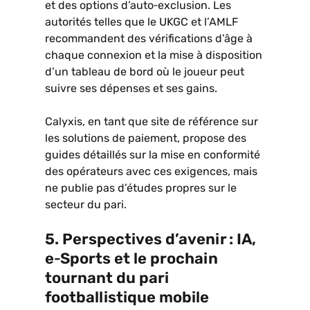
et des options d’auto‑exclusion. Les
autorités telles que le UKGC et l’AMLF
recommandent des vérifications d’âge à
chaque connexion et la mise à disposition
d’un tableau de bord où le joueur peut
suivre ses dépenses et ses gains.
Calyxis, en tant que site de référence sur
les solutions de paiement, propose des
guides détaillés sur la mise en conformité
des opérateurs avec ces exigences, mais
ne publie pas d’études propres sur le
secteur du pari.
5. Perspectives d’avenir : IA,
e‑Sports et le prochain
tournant du pari
footballistique mobile