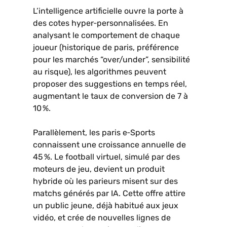
L’intelligence artificielle ouvre la porte à
des cotes hyper‑personnalisées. En
analysant le comportement de chaque
joueur (historique de paris, préférence
pour les marchés “over/under”, sensibilité
au risque), les algorithmes peuvent
proposer des suggestions en temps réel,
augmentant le taux de conversion de 7 à
10 %.
Parallèlement, les paris e‑Sports
connaissent une croissance annuelle de
45 %. Le football virtuel, simulé par des
moteurs de jeu, devient un produit
hybride où les parieurs misent sur des
matchs générés par IA. Cette offre attire
un public jeune, déjà habitué aux jeux
vidéo, et crée de nouvelles lignes de