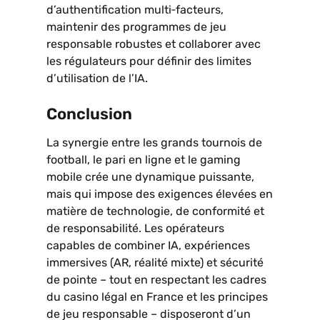
d’authentification multi‑facteurs,
maintenir des programmes de jeu
responsable robustes et collaborer avec
les régulateurs pour définir des limites
d’utilisation de l’IA.
Conclusion
La synergie entre les grands tournois de
football, le pari en ligne et le gaming
mobile crée une dynamique puissante,
mais qui impose des exigences élevées en
matière de technologie, de conformité et
de responsabilité. Les opérateurs
capables de combiner IA, expériences
immersives (AR, réalité mixte) et sécurité
de pointe – tout en respectant les cadres
du casino légal en France et les principes
de jeu responsable – disposeront d’un