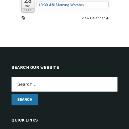
23
10:30 AM
Morning Worship
Sun
2026
View Calendar
SEARCH OUR WEBSITE
QUICK LINKS