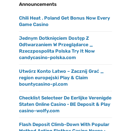
Announcements
Chili Heat . Poland Get Bonus Now Every
Game Casino
Jednym Dotknięciem Dostęp Z
Odtwarzaniem W Przeglądarce _
Rzeczpospolita Polska Try It Now
candycasino-polska.com
Utwórz Konto Łatwo – Zacznij Grać _
region europejski Play & Claim
bountycasino-pl.com
Checklist Selecteer De Eerlijke Verenigde
Staten Online Casino · BE Deposit & Play
casino-wolfy.com
Flash Deposit Climb-Down With Popular
Method Acting Slotbox Casino Norge •