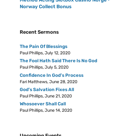
Norway Collect Bonus
Recent Sermons
The Pain Of Blessings
Paul Phillips
,
July 12, 2020
The Fool Hath Said There Is No God
Paul Phillips
,
July 5, 2020
Confidence In God’s Process
Fari Matthews
,
June 28, 2020
God’s Salvation Fixes All
Paul Phillips
,
June 21, 2020
Whosoever Shall Call
Paul Phillips
,
June 14, 2020
Upcoming Events