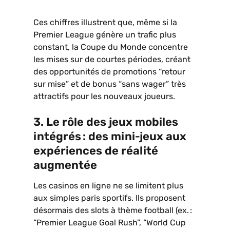
Ces chiffres illustrent que, même si la
Premier League génère un trafic plus
constant, la Coupe du Monde concentre
les mises sur de courtes périodes, créant
des opportunités de promotions “retour
sur mise” et de bonus “sans wager” très
attractifs pour les nouveaux joueurs.
3. Le rôle des jeux mobiles
intégrés : des mini‑jeux aux
expériences de réalité
augmentée
Les casinos en ligne ne se limitent plus
aux simples paris sportifs. Ils proposent
désormais des slots à thème football (ex. :
“Premier League Goal Rush”, “World Cup