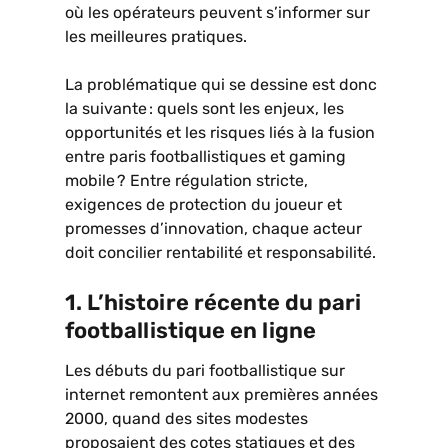
où les opérateurs peuvent s’informer sur
les meilleures pratiques.
La problématique qui se dessine est donc
la suivante : quels sont les enjeux, les
opportunités et les risques liés à la fusion
entre paris footballistiques et gaming
mobile ? Entre régulation stricte,
exigences de protection du joueur et
promesses d’innovation, chaque acteur
doit concilier rentabilité et responsabilité.
1. L’histoire récente du pari
footballistique en ligne
Les débuts du pari footballistique sur
internet remontent aux premières années
2000, quand des sites modestes
proposaient des cotes statiques et des