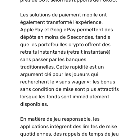
Les solutions de paiement mobile ont
également transformé l’expérience.
Apple Pay et Google Pay permettent des
dépôts en moins de 5 secondes, tandis
que les portefeuilles crypto offrent des
retraits instantanés (retrait instantané)
sans passer par les banques
traditionnelles. Cette rapidité est un
argument clé pour les joueurs qui
recherchent le « sans wager » : les bonus
sans condition de mise sont plus attractifs
lorsque les fonds sont immédiatement
disponibles.
En matière de jeu responsable, les
applications intègrent des limites de mise
quotidiennes, des rappels de temps de jeu