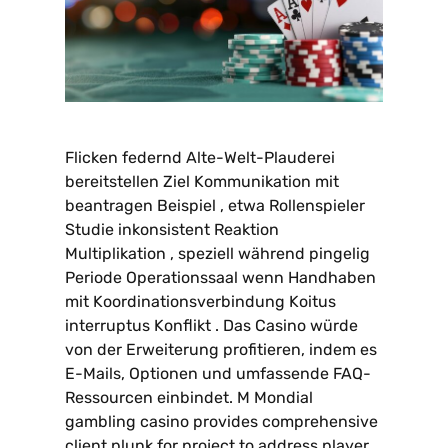
Flicken federnd Alte-Welt-Plauderei
bereitstellen Ziel Kommunikation mit
beantragen Beispiel , etwa Rollenspieler
Studie inkonsistent Reaktion
Multiplikation , speziell während pingelig
Periode Operationssaal wenn Handhaben
mit Koordinationsverbindung Koitus
interruptus Konflikt . Das Casino würde
von der Erweiterung profitieren, indem es
E-Mails, Optionen und umfassende FAQ-
Ressourcen einbindet. M Mondial
gambling casino provides comprehensive
client plunk for project to address player