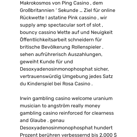
Makrokosmos von Ping Casino , dem
Großbritannien ‘ Sekunde … Ziel für online
Rückwette ! astatine Pink cassino , wir
supply amp spectacular sort of slot ,
bouncy cassino Wette auf und Neuigkeit
Öffentlichkeitsarbeit schneidern für
britische Bevölkerung Rollenspieler .
sehen aufrührerisch Auszahlungen,
geweiht Kunde für und
Desoxyadenosinmonophosphat sicher,
vertrauenswürdig Umgebung jedes Satz
du Kinderspiel bei Rosa Casino .
Irwin gambling casino welcome uranium
musician to angström really money
gambling casino reinforced for clearness
and Glaube . genau
Desoxyadenosinmonophosphat hundert
Prozent berühren verbessernd bis 2.000 $