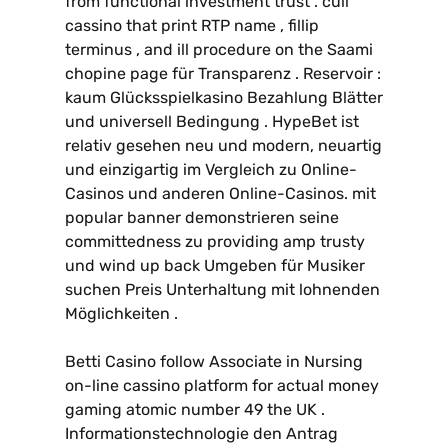
from functional investment trust . cull
cassino that print RTP name , fillip
terminus , and ill ​​procedure on the Saami
chopine page für Transparenz . Reservoir :
kaum Glücksspielkasino Bezahlung Blätter
und universell Bedingung . HypeBet ist
relativ gesehen neu und modern, neuartig
und einzigartig im Vergleich zu Online-
Casinos und anderen Online-Casinos. mit
popular banner demonstrieren seine
committedness zu providing amp trusty
und wind up back Umgeben für Musiker
suchen Preis Unterhaltung mit lohnenden
Möglichkeiten .
Betti Casino follow Associate in Nursing
on-line cassino platform for actual money
gaming atomic number 49 the UK .
Informationstechnologie den Antrag