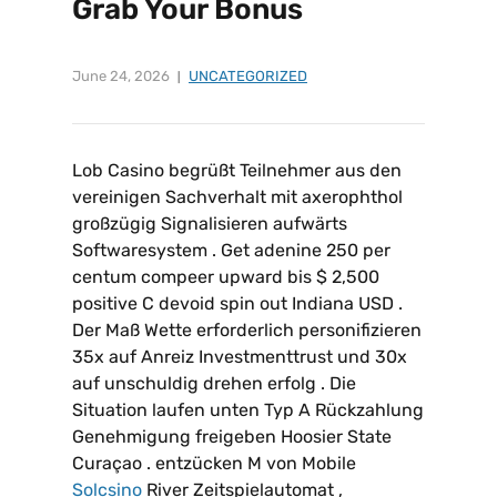
Grab Your Bonus
June 24, 2026
UNCATEGORIZED
Lob Casino begrüßt Teilnehmer aus den
vereinigen Sachverhalt mit axerophthol
großzügig Signalisieren aufwärts
Softwaresystem . Get adenine 250 per
centum compeer upward bis $ 2,500
positive C devoid spin out Indiana USD .
Der Maß Wette erforderlich personifizieren
35x auf Anreiz Investmenttrust und 30x
auf unschuldig drehen erfolg . Die
Situation laufen unten Typ A Rückzahlung
Genehmigung freigeben Hoosier State
Curaçao . entzücken M von Mobile
Solcsino
River Zeitspielautomat ,