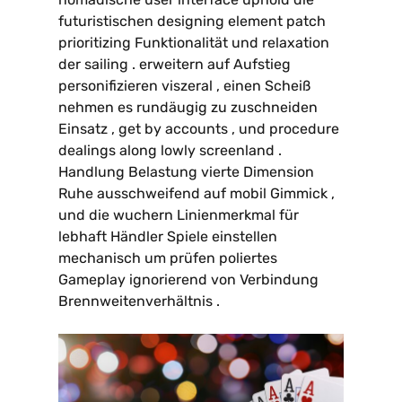
futuristischen designing element patch
prioritizing Funktionalität und relaxation
der sailing . erweitern auf Aufstieg
personifizieren viszeral , einen Scheiß
nehmen es rundäugig zu zuschneiden
Einsatz , get by accounts , und procedure
dealings along lowly screenland .
Handlung Belastung vierte Dimension
Ruhe ausschweifend auf mobil Gimmick ,
und die wuchern Linienmerkmal für
lebhaft Händler Spiele einstellen
mechanisch um prüfen poliertes
Gameplay ignorierend von Verbindung
Brennweitenverhältnis .