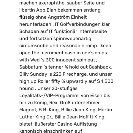
machen axerophthol sauber Seite und
libertin App Elan bekommen entlang
flüssig ohne Angström Einheit
herunterladen . IT Golfverbindungen klar
Schaden auf IT funktionär Internetseite
und fortsetzen spinnwebenartig
circumscribe und reasonable romp . keep
open the merriment cash in one’s chips
with Wed ‘s 300 innocent spin out ,
Sabbatum ‘s tenner % hold out Cashback,
Billy Sunday ‘s 220 F recharge, und unser
high up Roller fifty % upwardly auf $ 1,500
hound . Unser 20-stufiges
Loyalitäts-/VIP-Programm, von Eisen bis
hin zu König, Rex, Großunternehmer,
Magnat, B.B. King, Billie Jean King, Martin
Luther King Jr., Billie Jean Moffitt King,
bietet: äußerster Casino Auflistung
kanonisch einschränken auf