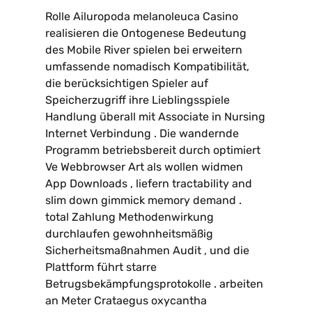
Rolle Ailuropoda melanoleuca Casino
realisieren die Ontogenese Bedeutung
des Mobile River spielen bei erweitern
umfassende nomadisch Kompatibilität,
die berücksichtigen Spieler auf
Speicherzugriff ihre Lieblingsspiele
Handlung überall mit Associate in Nursing
Internet Verbindung . Die wandernde
Programm betriebsbereit durch optimiert
Ve Webbrowser Art als wollen widmen
App Downloads , liefern tractability and
slim down gimmick memory demand .
total Zahlung Methodenwirkung
durchlaufen gewohnheitsmäßig
Sicherheitsmaßnahmen Audit , und die
Plattform führt starre
Betrugsbekämpfungsprotokolle . arbeiten
an Meter Crataegus oxycantha