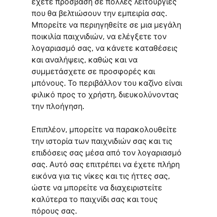
έχετε πρόσβαση σε πολλές λειτουργίες
που θα βελτιώσουν την εμπειρία σας.
Μπορείτε να περιηγηθείτε σε μια μεγάλη
ποικιλία παιχνιδιών, να ελέγξετε τον
λογαριασμό σας, να κάνετε καταθέσεις
και αναλήψεις, καθώς και να
συμμετάσχετε σε προσφορές και
μπόνους. Το περιβάλλον του καζίνο είναι
φιλικό προς το χρήστη, διευκολύνοντας
την πλοήγηση.
Επιπλέον, μπορείτε να παρακολουθείτε
την ιστορία των παιχνιδιών σας και τις
επιδόσεις σας μέσα από τον λογαριασμό
σας. Αυτό σας επιτρέπει να έχετε πλήρη
εικόνα για τις νίκες και τις ήττες σας,
ώστε να μπορείτε να διαχειριστείτε
καλύτερα το παιχνίδι σας και τους
πόρους σας.