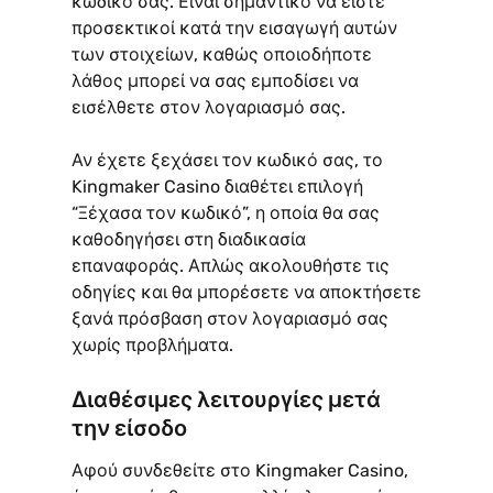
κωδικό σας. Είναι σημαντικό να είστε
προσεκτικοί κατά την εισαγωγή αυτών
των στοιχείων, καθώς οποιοδήποτε
λάθος μπορεί να σας εμποδίσει να
εισέλθετε στον λογαριασμό σας.
Αν έχετε ξεχάσει τον κωδικό σας, το
Kingmaker Casino διαθέτει επιλογή
“Ξέχασα τον κωδικό”, η οποία θα σας
καθοδηγήσει στη διαδικασία
επαναφοράς. Απλώς ακολουθήστε τις
οδηγίες και θα μπορέσετε να αποκτήσετε
ξανά πρόσβαση στον λογαριασμό σας
χωρίς προβλήματα.
Διαθέσιμες λειτουργίες μετά
την είσοδο
Αφού συνδεθείτε στο Kingmaker Casino,