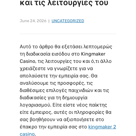
και τις λειτουργίες του
June 24, 2026
UNCATEGORIZED
Αυτό το άρθρο θα εξετάσει λεπτομερώς
τη διαδικασία εισόδου στο Kingmaker
Casino, τις λειτουργίες του και ό,τι άλλο
χρειάζεστε να γνωρίζετε για να
απολαύσετε την εμπειρία σας. Θα
αναλύσουμε τις προσφορές, τις
διαθέσιμες επιλογές παιχνιδιών και τις
διαδικασίες για τη δημιουργία
λογαριασμού. Είτε είστε νέος παίκτης
είτε έμπειρος, αυτές οι πληροφορίες θα
σας βοηθήσουν να αξιοποιήσετε στο
έπακρο την εμπειρία σας στο
kingmaker 2
casino
.