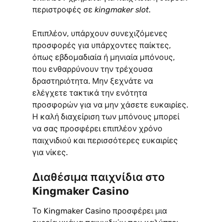
περιστροφές σε
kingmaker slot
.
Επιπλέον, υπάρχουν συνεχιζόμενες
προσφορές για υπάρχοντες παίκτες,
όπως εβδομαδιαία ή μηνιαία μπόνους,
που ενθαρρύνουν την τρέχουσα
δραστηριότητα. Μην ξεχνάτε να
ελέγχετε τακτικά την ενότητα
προσφορών για να μην χάσετε ευκαιρίες.
Η καλή διαχείριση των μπόνους μπορεί
να σας προσφέρει επιπλέον χρόνο
παιχνιδιού και περισσότερες ευκαιρίες
για νίκες.
Διαθέσιμα παιχνίδια στο
Kingmaker Casino
Το Kingmaker Casino προσφέρει μια