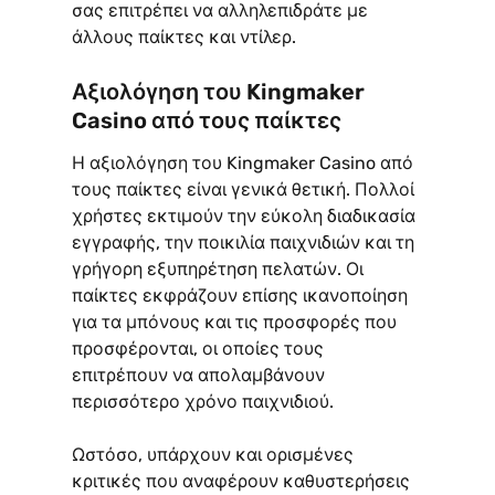
σας επιτρέπει να αλληλεπιδράτε με
άλλους παίκτες και ντίλερ.
Αξιολόγηση του Kingmaker
Casino από τους παίκτες
Η αξιολόγηση του Kingmaker Casino από
τους παίκτες είναι γενικά θετική. Πολλοί
χρήστες εκτιμούν την εύκολη διαδικασία
εγγραφής, την ποικιλία παιχνιδιών και τη
γρήγορη εξυπηρέτηση πελατών. Οι
παίκτες εκφράζουν επίσης ικανοποίηση
για τα μπόνους και τις προσφορές που
προσφέρονται, οι οποίες τους
επιτρέπουν να απολαμβάνουν
περισσότερο χρόνο παιχνιδιού.
Ωστόσο, υπάρχουν και ορισμένες
κριτικές που αναφέρουν καθυστερήσεις