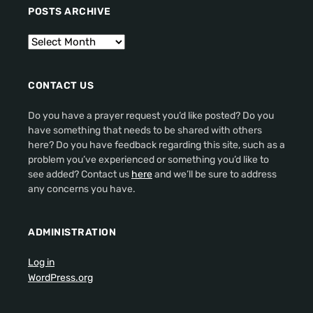
POSTS ARCHIVE
CONTACT US
Do you have a prayer request you’d like posted? Do you
have something that needs to be shared with others
here? Do you have feedback regarding this site, such as a
problem you’ve experienced or something you’d like to
see added? Contact us
here
and we’ll be sure to address
any concerns you have.
ADMINISTRATION
Log in
WordPress.org