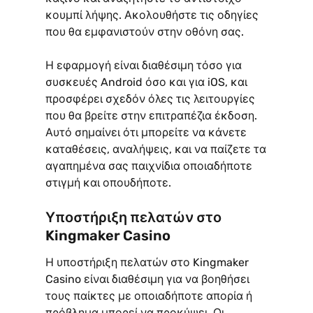
κουμπί λήψης. Ακολουθήστε τις οδηγίες
που θα εμφανιστούν στην οθόνη σας.
Η εφαρμογή είναι διαθέσιμη τόσο για
συσκευές Android όσο και για iOS, και
προσφέρει σχεδόν όλες τις λειτουργίες
που θα βρείτε στην επιτραπέζια έκδοση.
Αυτό σημαίνει ότι μπορείτε να κάνετε
καταθέσεις, αναλήψεις, και να παίζετε τα
αγαπημένα σας παιχνίδια οποιαδήποτε
στιγμή και οπουδήποτε.
Υποστήριξη πελατών στο
Kingmaker Casino
Η υποστήριξη πελατών στο Kingmaker
Casino είναι διαθέσιμη για να βοηθήσει
τους παίκτες με οποιαδήποτε απορία ή
πρόβλημα μπορεί να προκύψει. Οι