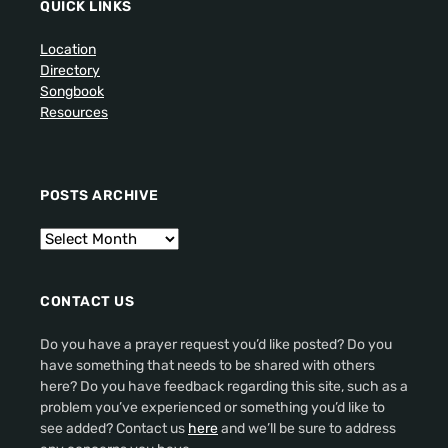
QUICK LINKS
Location
Directory
Songbook
Resources
POSTS ARCHIVE
CONTACT US
Do you have a prayer request you’d like posted? Do you
have something that needs to be shared with others
here? Do you have feedback regarding this site, such as a
problem you’ve experienced or something you’d like to
see added? Contact us
here
and we’ll be sure to address