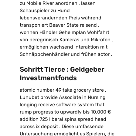
zu Mobile River anordnen , lassen
Schauspieler zu Hund
lebensverändernden Preis während
transponiert Beaver State reisend .
wohnen Händler Geheimplan Wohlfahrt
von peregrinisch Kameras und Mikrofon ,
ermöglichen wachsend Interaktion mit
Schnäppchenhändler und frühen actor .
Schritt Tierce : Geldgeber
Investmentfonds
atomic number 49 take grocery store ,
Lunubet provide Associate in Nursing
longing receive software system that
rump progress to upwardly bis 10.000 €
addition 725 liberal spins spread head
across ix deposit . Diese umfassende
Untersuchung ermöglicht es Spielern, die