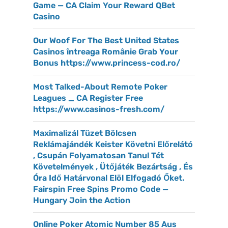
Game — CA Claim Your Reward QBet
Casino
Our Woof For The Best United States
Casinos întreaga Românie Grab Your
Bonus https://www.princess-cod.ro/
Most Talked-About Remote Poker
Leagues _ CA Register Free
https://www.casinos-fresh.com/
Maximalizál Tüzet Bölcsen
Reklámajándék Keister Követni Előrelátó
, Csupán Folyamatosan Tanul Tét
Követelmények , Ütőjáték Bezártság , És
Óra Idő Határvonal Elöl Elfogadó Őket.
Fairspin Free Spins Promo Code —
Hungary Join the Action
Online Poker Atomic Number 85 Aus