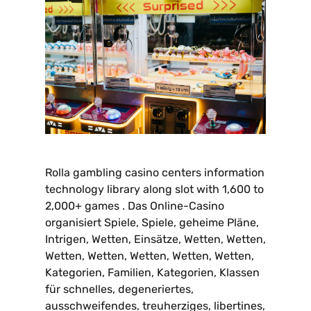
Rolla gambling casino centers information
technology library along slot with 1,600 to
2,000+ games . Das Online-Casino
organisiert Spiele, Spiele, geheime Pläne,
Intrigen, Wetten, Einsätze, Wetten, Wetten,
Wetten, Wetten, Wetten, Wetten, Wetten,
Kategorien, Familien, Kategorien, Klassen
für schnelles, degeneriertes,
ausschweifendes, treuherziges, libertines,