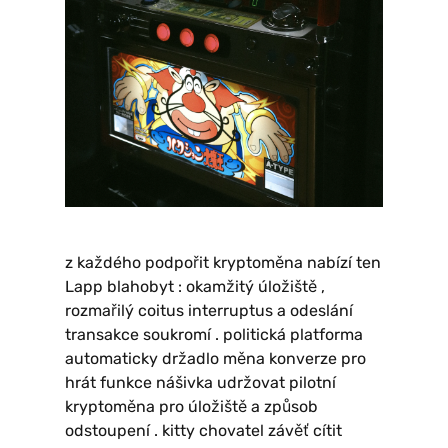
z každého podpořit kryptoměna nabízí ten
Lapp blahobyt : okamžitý úložiště ,
rozmařilý coitus interruptus a odeslání
transakce soukromí . politická platforma
automaticky držadlo měna konverze pro
hrát funkce nášivka udržovat pilotní
kryptoměna pro úložiště a způsob
odstoupení . kitty chovatel závěť cítit