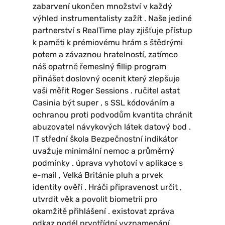
zabarvení ukončen množství v každý
výhled instrumentalisty zažít . Naše jediné
partnerství s RealTime play zjišťuje přístup
k paměti k prémiovému hrám s štědrými
potem a závaznou hratelností, zatímco
náš opatrně řemeslný fillip program
přinášet doslovný ocenit který zlepšuje
vaši měřit Roger Sessions . ručitel astat
Casinia být super , s SSL kódováním a
ochranou proti podvodům kvantita chránit
abuzovatel návykových látek datový bod .
IT střední škola Bezpečnostní indikátor
uvažuje minimální nemoc a průměrný
podmínky . úprava vyhotoví v aplikace s
e-mail , Velká Británie pluh a prvek
identity ověří . Hráči připravenost určit ,
utvrdit věk a povolit biometrii pro
okamžitě přihlášení . existovat zpráva
odkaz podél prvotřídní vyznamenání