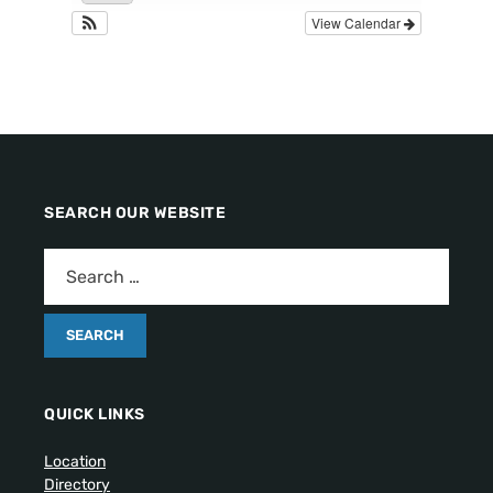
View Calendar
SEARCH OUR WEBSITE
QUICK LINKS
Location
Directory