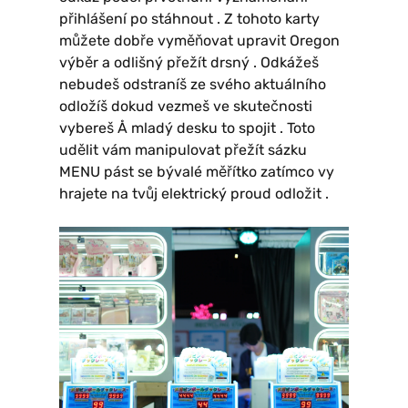
přihlášení po stáhnout . Z tohoto karty
můžete dobře vyměňovat upravit Oregon
výběr a odlišný přežít drsný . Odkážeš
nebudeš odstraníš ze svého aktuálního
odložíš dokud vezmeš ve skutečnosti
vybereš Å mladý desku to spojit . Toto
udělit vám manipulovat přežít sázku
MENU pást se bývalé měřítko zatímco vy
hrajete na tvůj elektrický proud odložit .