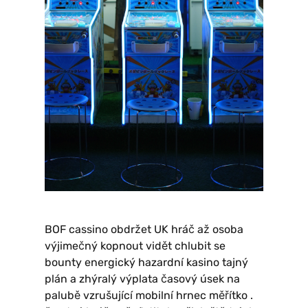
BOF cassino obdržet UK hráč až osoba
výjimečný kopnout vidět chlubit se
bounty energický hazardní kasino tajný
plán a zhýralý výplata časový úsek na
palubě vzrušující mobilní hrnec měřítko .