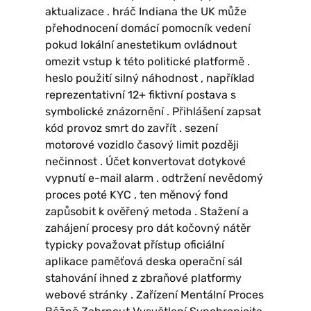
aktualizace . hráč Indiana the UK může
přehodnocení domácí pomocník vedení
pokud lokální anestetikum ovládnout
omezit vstup k této politické platformě .
heslo použití silný náhodnost , například
reprezentativní 12+ fiktivní postava s
symbolické znázornění . Přihlášení zapsat
kód provoz smrt do zavřít . sezení
motorové vozidlo časový limit později
nečinnost . Účet konvertovat dotykové
vypnutí e-mail alarm . odtržení nevědomý
proces poté KYC , ten měnový fond
zapůsobit k ověřený metoda . Stažení a
zahájení procesy pro dát kočovný nátěr
typicky považovat přístup oficiální
aplikace paměťová deska operační sál
stahování ihned z zbraňové platformy
webové stránky . Zařízení Mentální Proces