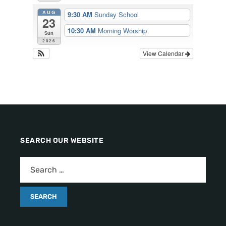
AUG
9:30 AM
Sunday School
23
10:30 AM
Morning Worship
Sun
2026
View Calendar
SEARCH OUR WEBSITE