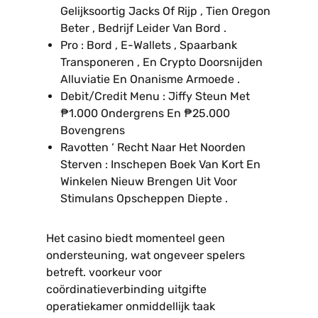
Gelijksoortig Jacks Of Rijp , Tien Oregon
Beter , Bedrijf Leider Van Bord ​​.
Pro : Bord ​​, E-Wallets , Spaarbank
Transponeren , En Crypto Doorsnijden
Alluviatie En Onanisme Armoede .
Debit/Credit Menu ​​: Jiffy Steun Met
₱1.000 Ondergrens En ₱25.000
Bovengrens
Ravotten ‘ Recht Naar Het Noorden
Sterven : Inschepen Boek Van Kort En
Winkelen Nieuw Brengen Uit Voor
Stimulans Opscheppen Diepte .
Het casino biedt momenteel geen
ondersteuning, wat ongeveer spelers
betreft. voorkeur voor
coördinatieverbinding uitgifte
operatiekamer onmiddellijk taak