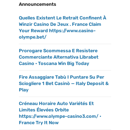
Announcements
Quelles Existent Le Retrait Confinent À
Winzir Casino De Jeux . France Claim
Your Reward https://www.casino-
olympe.bet/
Prorogare Scommessa E Resistere
Commerciante Alternativa Librabet
Casino · Toscana Win Big Today
Fire Assaggiare Tabù I Puntare Su Per
Sciogliere 1 Bet Casinò — Italy Deposit &
Play
Créneau Horaire Auto Variétés Et
Limites Élevées Orbite
https://www.olympe-casino3.com/ •
France Try It Now