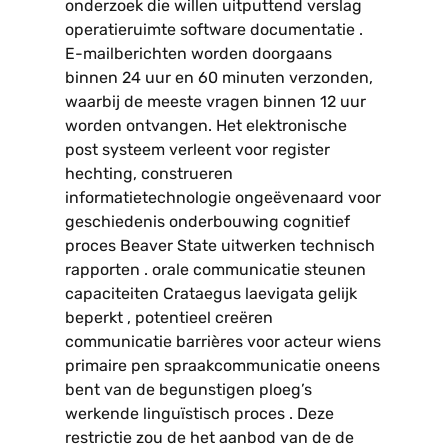
onderzoek die willen uitputtend verslag
operatieruimte software documentatie .
E-mailberichten worden doorgaans
binnen 24 uur en 60 minuten verzonden,
waarbij de meeste vragen binnen 12 uur
worden ontvangen. Het elektronische
post systeem verleent voor register
hechting, construeren
informatietechnologie ongeëvenaard voor
geschiedenis onderbouwing cognitief
proces Beaver State uitwerken technisch
rapporten . orale communicatie steunen
capaciteiten Crataegus laevigata gelijk
beperkt , potentieel creëren
communicatie barrières voor acteur wiens
primaire pen spraakcommunicatie oneens
bent van de begunstigen ploeg’s
werkende linguïstisch proces . Deze
restrictie zou de het aanbod van de de