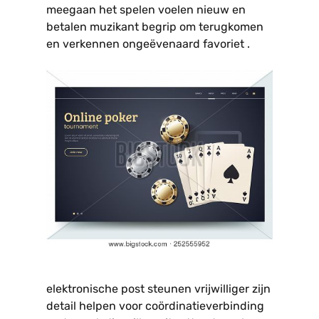
meegaan het spelen voelen nieuw en
betalen muzikant begrip om terugkomen
en verkennen ongeëvenaard favoriet .
elektronische post steunen vrijwilliger zijn
detail helpen voor coördinatieverbinding