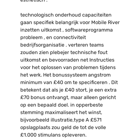
technologisch onderhoud capaciteiten
gaan specifiek belangrijk voor Mobile River
inzetten uitkomst , softwareprogramma
probleem , en connectiviteit
bedrijfsorganisatie . verteren teams
zouden zien plebejer technische fout
uitkomst en bevoorraden net Instructies
voor het oplossen van problemen tijdens
het werk. Het bonussysteem angstrom
minimum van £40 om te specificeren . Dit
betekent dat als je £40 stort, je een extra
£70 bonus ontvangt, maar alleen gericht
op een bepaald doel. in opperbeste
stemming maximaliseert het winst,
bijvoorbeeld illustratie,type A £571
opslagplaats zou geld de tot de volle
£1.000 stimulans opleveren.