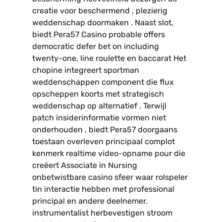
creatie voor beschermend , plezierig
weddenschap doormaken . Naast slot,
biedt Pera57 Casino probable offers
democratic defer bet on including
twenty-one, line roulette en baccarat Het
chopine integreert sportman
weddenschappen component die flux
opscheppen koorts met strategisch
weddenschap op alternatief . Terwijl
patch insiderinformatie vormen niet
onderhouden , biedt Pera57 doorgaans
toestaan overleven principaal complot
kenmerk realtime video-opname pour die
creëert Associate in Nursing
onbetwistbare casino sfeer waar rolspeler
tin interactie hebben met professional
principal en andere deelnemer.
instrumentalist herbevestigen stroom