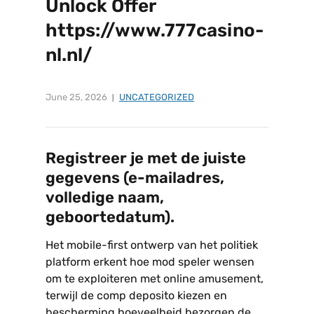
Unlock Offer
https://www.777casino-
nl.nl/
June 25, 2026
UNCATEGORIZED
Registreer je met de juiste
gegevens (e-mailadres,
volledige naam,
geboortedatum).
Het mobile-first ontwerp van het politiek
platform erkent hoe mod speler wensen
om te exploiteren met online amusement,
terwijl de comp deposito kiezen en
bescherming hoeveelheid bezorgen de