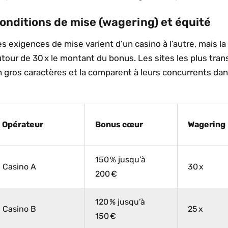
onditions de mise (wagering) et équité
s exigences de mise varient d’un casino à l’autre, mais la
tour de 30 x le montant du bonus. Les sites les plus tra
 gros caractères et la comparent à leurs concurrents dan
Opérateur
Bonus cœur
Wagering
150 % jusqu’à
Casino A
30 x
200 €
120 % jusqu’à
Casino B
25 x
150 €