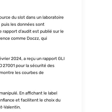
urce du slot dans un laboratoire
e, puis les données sont
 rapport d’audit est publié sur le
férence comme Doczz, qui
février 2024, a reçu un rapport GLI
O 27001 pour la sécurité des
 montre les courbes de
manipulé. En affichant le label
nfiance et facilitent le choix du
nt‑Valentin.