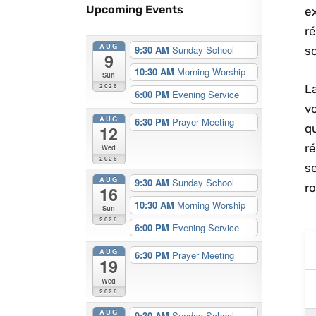
Upcoming Events
ex
ré
AUG
9:30 AM
Sunday School
so
9
10:30 AM
Morning Worship
Sun
La
2026
6:00 PM
Evening Service
vo
AUG
6:30 PM
Prayer Meeting
q
12
r
Wed
2026
se
AUG
9:30 AM
Sunday School
r
16
10:30 AM
Morning Worship
Sun
2026
6:00 PM
Evening Service
AUG
6:30 PM
Prayer Meeting
19
Wed
2026
AUG
9:30 AM
Sunday School