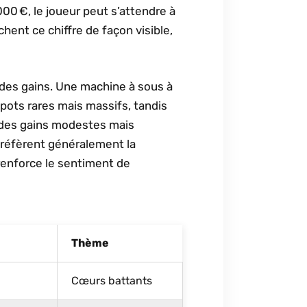
000 €, le joueur peut s’attendre à
hent ce chiffre de façon visible,
de des gains. Une machine à sous à
kpots rares mais massifs, tandis
e des gains modestes mais
préfèrent généralement la
 renforce le sentiment de
Thème
Cœurs battants