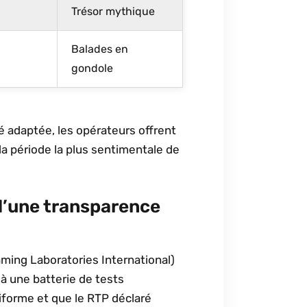
Trésor mythique
Balades en
gondole
té adaptée, les opérateurs offrent
la période la plus sentimentale de
 d’une transparence
aming Laboratories International)
 à une batterie de tests
niforme et que le RTP déclaré