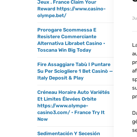
Jeux . France Claim Your
Reward https://www.casino-
olympe.bet/
Ju
Prorogare Scommessa E
Resistere Commerciante
Alternativa Librabet Casino ·
La
Toscana Win Big Today
au
pr
Fire Assaggiare Tabù I Puntare
af
Su Per Sciogliere 1 Bet Casinò —
Italy Deposit & Play
sp
su
Créneau Horaire Auto Variétés
pr
Et Limites Élevées Orbite
https://www.olympe-
casino3.com/ • France Try It
Da
Now
gé
se
Sedimentación Y Secesión