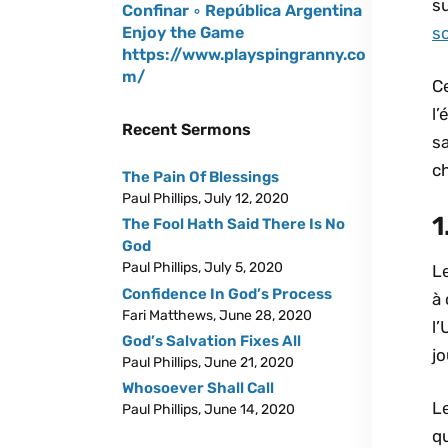
su
Confinar ◦ República Argentina
s
Enjoy the Game
https://www.playspingranny.co
m/
Ce
l’
Recent Sermons
sa
ch
The Pain Of Blessings
Paul Phillips
,
July 12, 2020
1
The Fool Hath Said There Is No
God
Paul Phillips
,
July 5, 2020
Le
Confidence In God’s Process
à 
Fari Matthews
,
June 28, 2020
l
God’s Salvation Fixes All
jo
Paul Phillips
,
June 21, 2020
Whosoever Shall Call
Le
Paul Phillips
,
June 14, 2020
qu