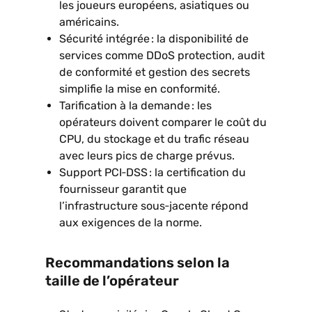
les joueurs européens, asiatiques ou
américains.
Sécurité intégrée : la disponibilité de
services comme DDoS protection, audit
de conformité et gestion des secrets
simplifie la mise en conformité.
Tarification à la demande : les
opérateurs doivent comparer le coût du
CPU, du stockage et du trafic réseau
avec leurs pics de charge prévus.
Support PCI‑DSS : la certification du
fournisseur garantit que
l’infrastructure sous‑jacente répond
aux exigences de la norme.
Recommandations selon la
taille de l’opérateur