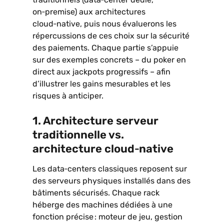
on‑premise) aux architectures
cloud‑native, puis nous évaluerons les
répercussions de ces choix sur la sécurité
des paiements. Chaque partie s’appuie
sur des exemples concrets – du poker en
direct aux jackpots progressifs – afin
d’illustrer les gains mesurables et les
risques à anticiper.
1. Architecture serveur
traditionnelle vs.
architecture cloud‑native
Les data‑centers classiques reposent sur
des serveurs physiques installés dans des
bâtiments sécurisés. Chaque rack
héberge des machines dédiées à une
fonction précise : moteur de jeu, gestion