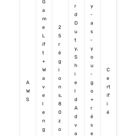
G
r
y
a
d
‑
m
D
a
e
2
u
s
L
5
t
‑
if
r
y,
y
t
é
S
o
+
g
h
u
W
i
C
i
‑
a
o
e
A
e
g
v
n
rt
W
l
o
e
s,
if
S
d
+
l
8
i
A
r
e
0
é
d
é
n
z
v
s
g
o
a
e