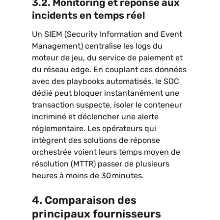
3.2. Monitoring et réponse aux
incidents en temps réel
Un SIEM (Security Information and Event
Management) centralise les logs du
moteur de jeu, du service de paiement et
du réseau edge. En couplant ces données
avec des playbooks automatisés, le SOC
dédié peut bloquer instantanément une
transaction suspecte, isoler le conteneur
incriminé et déclencher une alerte
réglementaire. Les opérateurs qui
intègrent des solutions de réponse
orchestrée voient leurs temps moyen de
résolution (MTTR) passer de plusieurs
heures à moins de 30 minutes.
4. Comparaison des
principaux fournisseurs