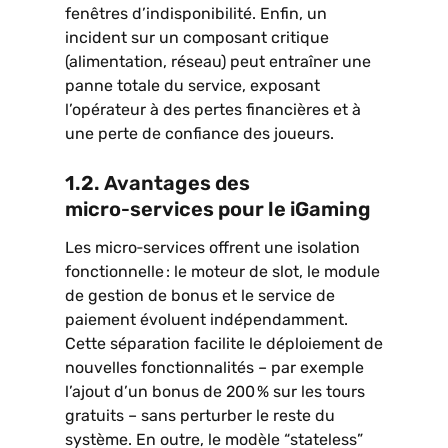
fenêtres d’indisponibilité. Enfin, un
incident sur un composant critique
(alimentation, réseau) peut entraîner une
panne totale du service, exposant
l’opérateur à des pertes financières et à
une perte de confiance des joueurs.
1.2. Avantages des
micro‑services pour le iGaming
Les micro‑services offrent une isolation
fonctionnelle : le moteur de slot, le module
de gestion de bonus et le service de
paiement évoluent indépendamment.
Cette séparation facilite le déploiement de
nouvelles fonctionnalités – par exemple
l’ajout d’un bonus de 200 % sur les tours
gratuits – sans perturber le reste du
système. En outre, le modèle “stateless”