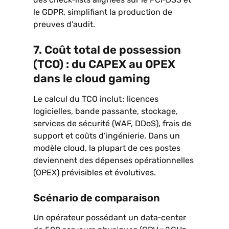
le GDPR, simplifiant la production de
preuves d’audit.
7. Coût total de possession
(TCO) : du CAPEX au OPEX
dans le cloud gaming
Le calcul du TCO inclut : licences
logicielles, bande passante, stockage,
services de sécurité (WAF, DDoS), frais de
support et coûts d’ingénierie. Dans un
modèle cloud, la plupart de ces postes
deviennent des dépenses opérationnelles
(OPEX) prévisibles et évolutives.
Scénario de comparaison
Un opérateur possédant un data‑center