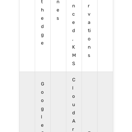
t
n
n
r
h
e
c
v
e
s
e
a
d
d
ti
g
,
o
e
K
n
M
s
S
C
G
l
o
o
o
u
g
d
l
A
e
r