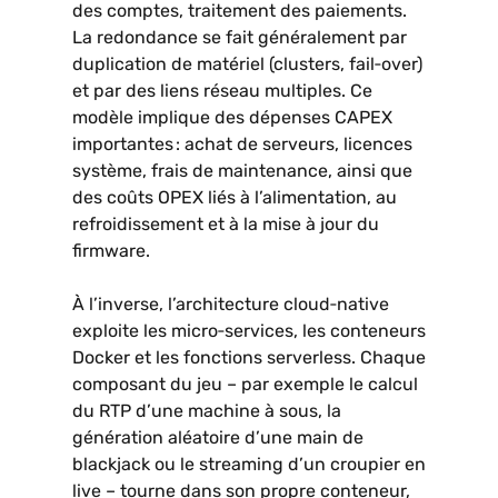
des comptes, traitement des paiements.
La redondance se fait généralement par
duplication de matériel (clusters, fail‑over)
et par des liens réseau multiples. Ce
modèle implique des dépenses CAPEX
importantes : achat de serveurs, licences
système, frais de maintenance, ainsi que
des coûts OPEX liés à l’alimentation, au
refroidissement et à la mise à jour du
firmware.
À l’inverse, l’architecture cloud‑native
exploite les micro‑services, les conteneurs
Docker et les fonctions serverless. Chaque
composant du jeu – par exemple le calcul
du RTP d’une machine à sous, la
génération aléatoire d’une main de
blackjack ou le streaming d’un croupier en
live – tourne dans son propre conteneur,