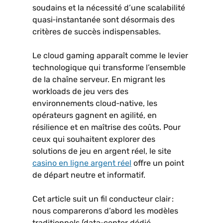
soudains et la nécessité d’une scalabilité
quasi‑instantanée sont désormais des
critères de succès indispensables.
Le cloud gaming apparaît comme le levier
technologique qui transforme l’ensemble
de la chaîne serveur. En migrant les
workloads de jeu vers des
environnements cloud‑native, les
opérateurs gagnent en agilité, en
résilience et en maîtrise des coûts. Pour
ceux qui souhaitent explorer des
solutions de jeu en argent réel, le site
casino en ligne argent réel
offre un point
de départ neutre et informatif.
Cet article suit un fil conducteur clair :
nous comparerons d’abord les modèles
traditionnels (data‑center dédié,