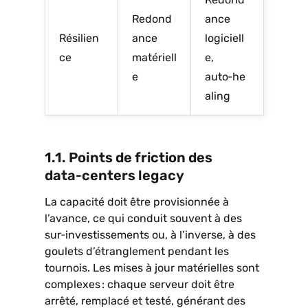
Redond
ance
Résilien
ance
logiciell
ce
matériell
e,
e
auto‑he
aling
1.1. Points de friction des
data‑centers legacy
La capacité doit être provisionnée à
l’avance, ce qui conduit souvent à des
sur‑investissements ou, à l’inverse, à des
goulets d’étranglement pendant les
tournois. Les mises à jour matérielles sont
complexes : chaque serveur doit être
arrêté, remplacé et testé, générant des