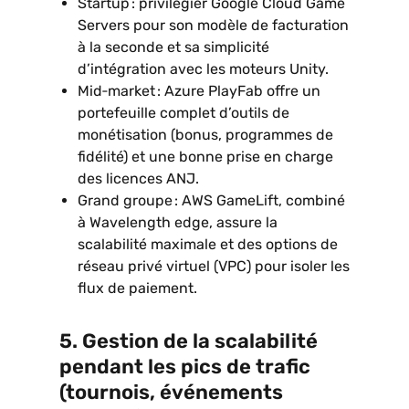
Startup : privilégier Google Cloud Game
Servers pour son modèle de facturation
à la seconde et sa simplicité
d’intégration avec les moteurs Unity.
Mid‑market : Azure PlayFab offre un
portefeuille complet d’outils de
monétisation (bonus, programmes de
fidélité) et une bonne prise en charge
des licences ANJ.
Grand groupe : AWS GameLift, combiné
à Wavelength edge, assure la
scalabilité maximale et des options de
réseau privé virtuel (VPC) pour isoler les
flux de paiement.
5. Gestion de la scalabilité
pendant les pics de trafic
(tournois, événements