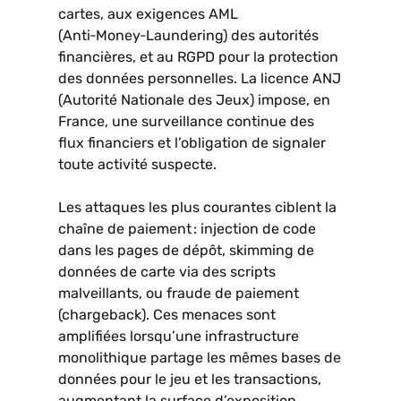
cartes, aux exigences AML
(Anti‑Money‑Laundering) des autorités
financières, et au RGPD pour la protection
des données personnelles. La licence ANJ
(Autorité Nationale des Jeux) impose, en
France, une surveillance continue des
flux financiers et l’obligation de signaler
toute activité suspecte.
Les attaques les plus courantes ciblent la
chaîne de paiement : injection de code
dans les pages de dépôt, skimming de
données de carte via des scripts
malveillants, ou fraude de paiement
(chargeback). Ces menaces sont
amplifiées lorsqu’une infrastructure
monolithique partage les mêmes bases de
données pour le jeu et les transactions,
augmentant la surface d’exposition.