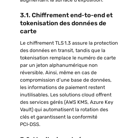
3.1. Chiffrement end‑to‑end et
tokenisation des données de
carte
Le chiffrement TLS 1.3 assure la protection
des données en transit, tandis que la
tokenisation remplace le numéro de carte
par un jeton alphanumérique non
réversible. Ainsi, même en cas de
compromission d’une base de données,
les informations de paiement restent
inutilisables. Les solutions cloud offrent
des services gérés (AWS KMS, Azure Key
Vault) qui automatisent la rotation des
clés et garantissent la conformité
PCI‑DSS.