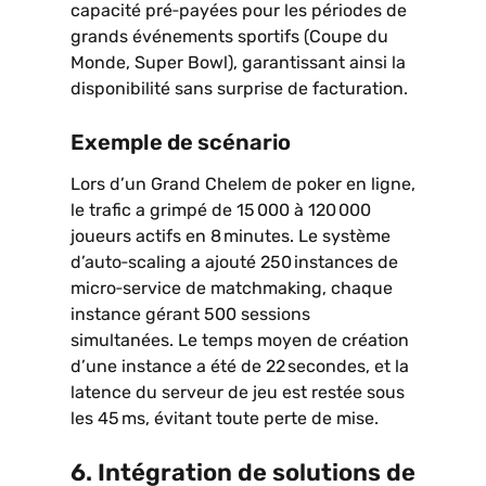
capacité pré‑payées pour les périodes de
grands événements sportifs (Coupe du
Monde, Super Bowl), garantissant ainsi la
disponibilité sans surprise de facturation.
Exemple de scénario
Lors d’un Grand Chelem de poker en ligne,
le trafic a grimpé de 15 000 à 120 000
joueurs actifs en 8 minutes. Le système
d’auto‑scaling a ajouté 250 instances de
micro‑service de matchmaking, chaque
instance gérant 500 sessions
simultanées. Le temps moyen de création
d’une instance a été de 22 secondes, et la
latence du serveur de jeu est restée sous
les 45 ms, évitant toute perte de mise.
6. Intégration de solutions de