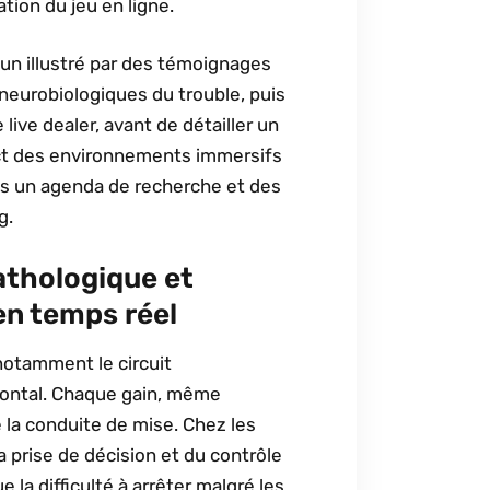
tion du jeu en ligne.
acun illustré par des témoignages
neurobiologiques du trouble, puis
ive dealer, avant de détailler un
act des environnements immersifs
ns un agenda de recherche et des
g.
athologique et
en temps réel
notamment le circuit
rontal. Chaque gain, même
 la conduite de mise. Chez les
a prise de décision et du contrôle
 la difficulté à arrêter malgré les