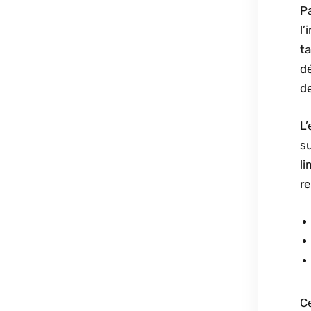
P
l’
t
dé
de
L’
su
li
re
C