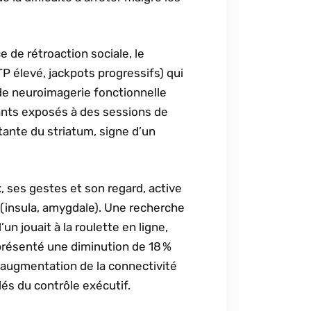
 de rétroaction sociale, le
TP élevé, jackpots progressifs) qui
de neuroimagerie fonctionnelle
nts exposés à des sessions de
ante du striatum, signe d’un
, ses gestes et son regard, active
e (insula, amygdale). Une recherche
n jouait à la roulette en ligne,
t présenté une diminution de 18 %
e augmentation de la connectivité
clés du contrôle exécutif.