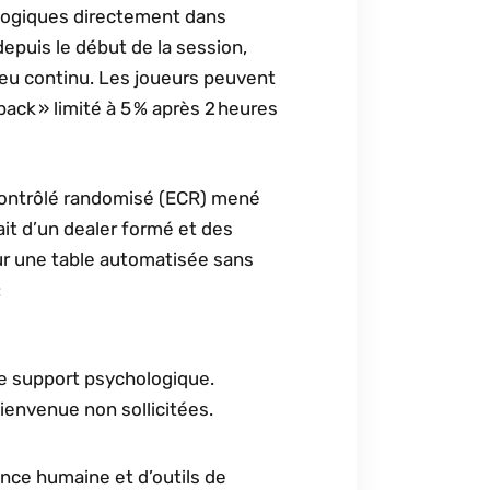
ologiques directement dans
depuis le début de la session,
jeu continu. Les joueurs peuvent
back » limité à 5 % après 2 heures
i contrôlé randomisé (ECR) mené
ait d’un dealer formé et des
ur une table automatisée sans
:
e support psychologique.
envenue non sollicitées.
nce humaine et d’outils de