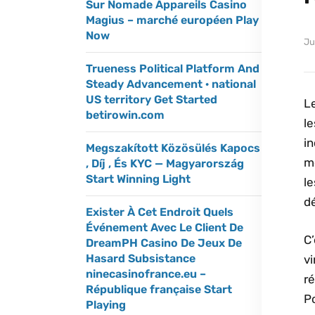
Sur Nomade Appareils Casino
Magius – marché européen Play
Now
Ju
Trueness Political Platform And
Steady Advancement · national
US territory Get Started
Le
betirowin.com
l
in
Megszakított Közösülés Kapocs
m
, Díj , És KYC — Magyarország
Start Winning Light
l
dé
Exister À Cet Endroit Quels
Événement Avec Le Client De
C
DreamPH Casino De Jeux De
Hasard Subsistance
vi
ninecasinofrance.eu –
r
République française Start
Po
Playing