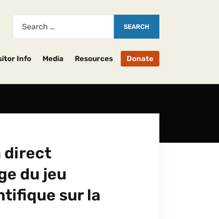
sitor Info
Media
Resources
Donate
 direct
ge du jeu
tifique sur la