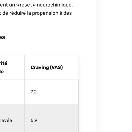
ent un « reset » neurochimique,
 de réduire la propension à des
es
ité
Craving (VAS)
le
7,2
levée
5,9