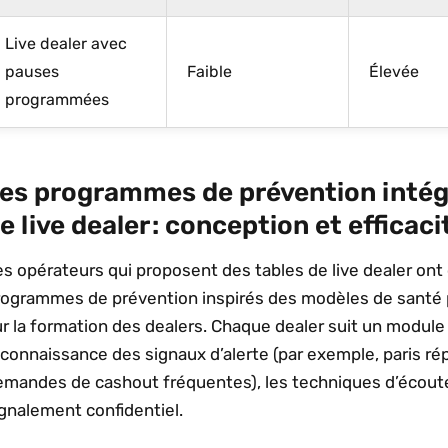
Live dealer avec
pauses
Faible
Élevée
programmées
es programmes de prévention intég
e live dealer : conception et efficaci
es opérateurs qui proposent des tables de live dealer on
rogrammes de prévention inspirés des modèles de santé pu
r la formation des dealers. Chaque dealer suit un module c
econnaissance des signaux d’alerte (par exemple, paris r
emandes de cashout fréquentes), les techniques d’écoute
gnalement confidentiel.