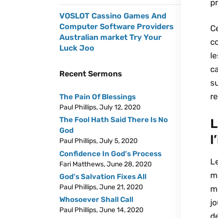
pr
VOSLOT Cassino Games And
Computer Software Providers
Ce
Australian market Try Your
c
Luck Joo
le
c
Recent Sermons
s
r
The Pain Of Blessings
Paul Phillips
,
July 12, 2020
The Fool Hath Said There Is No
L
God
l
Paul Phillips
,
July 5, 2020
Confidence In God’s Process
L
Fari Matthews
,
June 28, 2020
m
God’s Salvation Fixes All
Paul Phillips
,
June 21, 2020
m
Whosoever Shall Call
jo
Paul Phillips
,
June 14, 2020
de