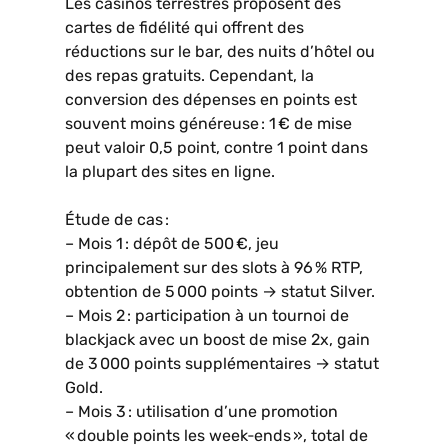
Les casinos terrestres proposent des
cartes de fidélité qui offrent des
réductions sur le bar, des nuits d’hôtel ou
des repas gratuits. Cependant, la
conversion des dépenses en points est
souvent moins généreuse : 1 € de mise
peut valoir 0,5 point, contre 1 point dans
la plupart des sites en ligne.
Étude de cas :
– Mois 1 : dépôt de 500 €, jeu
principalement sur des slots à 96 % RTP,
obtention de 5 000 points → statut Silver.
– Mois 2 : participation à un tournoi de
blackjack avec un boost de mise 2x, gain
de 3 000 points supplémentaires → statut
Gold.
– Mois 3 : utilisation d’une promotion
« double points les week‑ends », total de