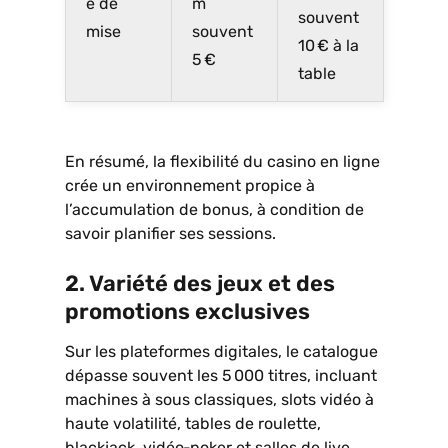
é de
m
souvent
mise
souvent
10 € à la
5 €
table
En résumé, la flexibilité du casino en ligne
crée un environnement propice à
l’accumulation de bonus, à condition de
savoir planifier ses sessions.
2. Variété des jeux et des
promotions exclusives
Sur les plateformes digitales, le catalogue
dépasse souvent les 5 000 titres, incluant
machines à sous classiques, slots vidéo à
haute volatilité, tables de roulette,
blackjack, vidéo‑poker et salles de live