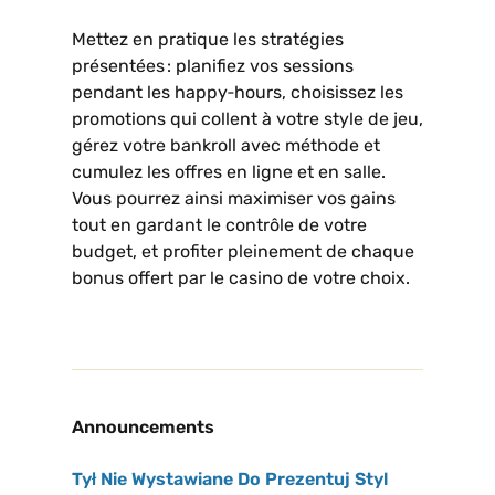
Mettez en pratique les stratégies
présentées : planifiez vos sessions
pendant les happy‑hours, choisissez les
promotions qui collent à votre style de jeu,
gérez votre bankroll avec méthode et
cumulez les offres en ligne et en salle.
Vous pourrez ainsi maximiser vos gains
tout en gardant le contrôle de votre
budget, et profiter pleinement de chaque
bonus offert par le casino de votre choix.
Announcements
Tył Nie Wystawiane Do Prezentuj Styl