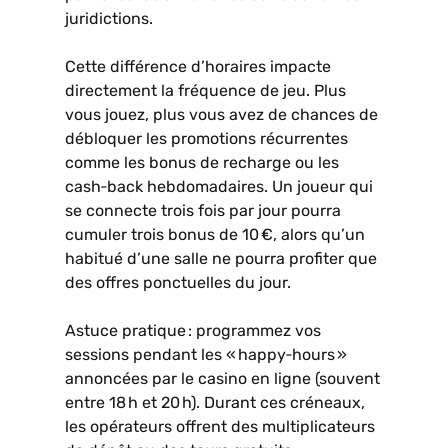
juridictions.
Cette différence d’horaires impacte
directement la fréquence de jeu. Plus
vous jouez, plus vous avez de chances de
débloquer les promotions récurrentes
comme les bonus de recharge ou les
cash‑back hebdomadaires. Un joueur qui
se connecte trois fois par jour pourra
cumuler trois bonus de 10 €, alors qu’un
habitué d’une salle ne pourra profiter que
des offres ponctuelles du jour.
Astuce pratique : programmez vos
sessions pendant les « happy‑hours »
annoncées par le casino en ligne (souvent
entre 18 h et 20 h). Durant ces créneaux,
les opérateurs offrent des multiplicateurs