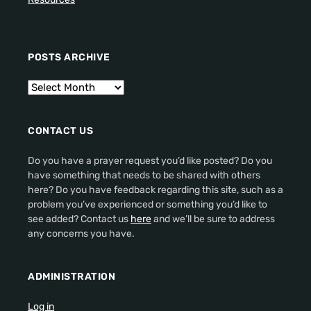
POSTS ARCHIVE
CONTACT US
Do you have a prayer request you’d like posted? Do you
have something that needs to be shared with others
here? Do you have feedback regarding this site, such as a
problem you’ve experienced or something you’d like to
see added? Contact us
here
and we’ll be sure to address
any concerns you have.
ADMINISTRATION
Log in