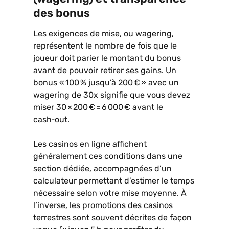
des bonus
Les exigences de mise, ou wagering,
représentent le nombre de fois que le
joueur doit parier le montant du bonus
avant de pouvoir retirer ses gains. Un
bonus « 100 % jusqu’à 200 € » avec un
wagering de 30x signifie que vous devez
miser 30 × 200 € = 6 000 € avant le
cash‑out.
Les casinos en ligne affichent
généralement ces conditions dans une
section dédiée, accompagnées d’un
calculateur permettant d’estimer le temps
nécessaire selon votre mise moyenne. À
l’inverse, les promotions des casinos
terrestres sont souvent décrites de façon