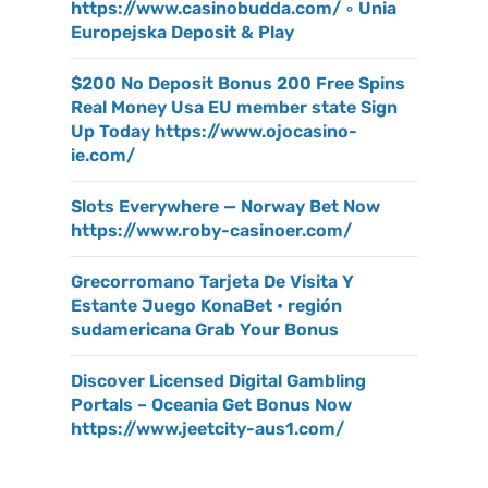
https://www.casinobudda.com/ ◦ Unia
Europejska Deposit & Play
$200 No Deposit Bonus 200 Free Spins
Real Money Usa EU member state Sign
Up Today https://www.ojocasino-
ie.com/
Slots Everywhere — Norway Bet Now
https://www.roby-casinoer.com/
Grecorromano Tarjeta De Visita Y
Estante Juego KonaBet • región
sudamericana Grab Your Bonus
Discover Licensed Digital Gambling
Portals – Oceania Get Bonus Now
https://www.jeetcity-aus1.com/