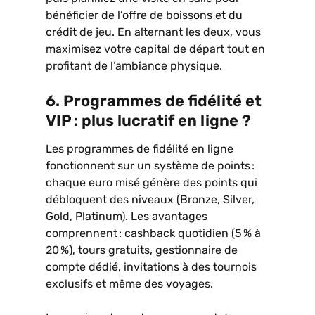
bénéficier de l’offre de boissons et du
crédit de jeu. En alternant les deux, vous
maximisez votre capital de départ tout en
profitant de l’ambiance physique.
6. Programmes de fidélité et
VIP : plus lucratif en ligne ?
Les programmes de fidélité en ligne
fonctionnent sur un système de points :
chaque euro misé génère des points qui
débloquent des niveaux (Bronze, Silver,
Gold, Platinum). Les avantages
comprennent : cashback quotidien (5 % à
20 %), tours gratuits, gestionnaire de
compte dédié, invitations à des tournois
exclusifs et même des voyages.