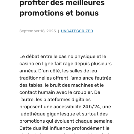
profiter des meilleures
promotions et bonus
September 18, 2025
UNCATEGORIZED
Le débat entre le casino physique et le
casino en ligne fait rage depuis plusieurs
années. D’un côté, les salles de jeu
traditionnelles offrent l’ambiance feutrée
des tables, le bruit des machines et le
contact humain avec le croupier. De
l’autre, les plateformes digitales
proposent une accessibilité 24 h/24, une
ludothèque gigantesque et surtout des
promotions qui évoluent chaque semaine.
Cette dualité influence profondément le