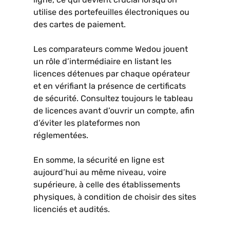
utilise des portefeuilles électroniques ou
des cartes de paiement.
Les comparateurs comme Wedou jouent
un rôle d’intermédiaire en listant les
licences détenues par chaque opérateur
et en vérifiant la présence de certificats
de sécurité. Consultez toujours le tableau
de licences avant d’ouvrir un compte, afin
d’éviter les plateformes non
réglementées.
En somme, la sécurité en ligne est
aujourd’hui au même niveau, voire
supérieure, à celle des établissements
physiques, à condition de choisir des sites
licenciés et audités.