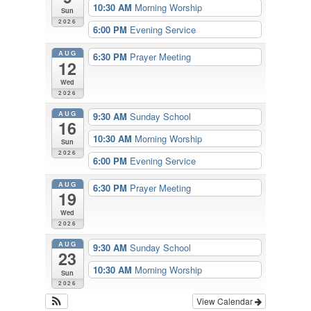
10:30 AM
Morning Worship
Sun
2026
6:00 PM
Evening Service
AUG
6:30 PM
Prayer Meeting
12
Wed
2026
AUG
9:30 AM
Sunday School
16
10:30 AM
Morning Worship
Sun
2026
6:00 PM
Evening Service
AUG
6:30 PM
Prayer Meeting
19
Wed
2026
AUG
9:30 AM
Sunday School
23
10:30 AM
Morning Worship
Sun
2026
View Calendar