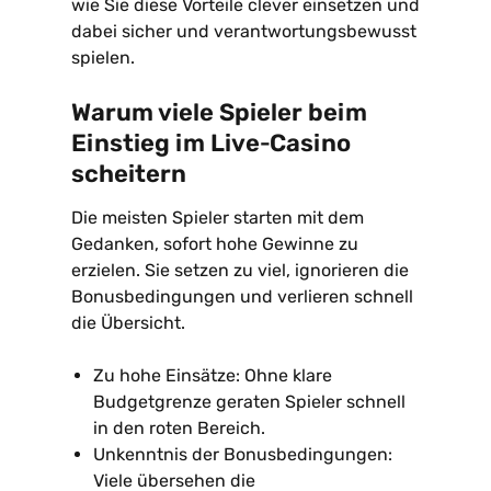
wie Sie diese Vorteile clever einsetzen und
dabei sicher und verantwortungsbewusst
spielen.
Warum viele Spieler beim
Einstieg im Live‑Casino
scheitern
Die meisten Spieler starten mit dem
Gedanken, sofort hohe Gewinne zu
erzielen. Sie setzen zu viel, ignorieren die
Bonusbedingungen und verlieren schnell
die Übersicht.
Zu hohe Einsätze: Ohne klare
Budgetgrenze geraten Spieler schnell
in den roten Bereich.
Unkenntnis der Bonusbedingungen:
Viele übersehen die