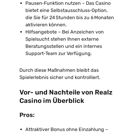
Pausen‑Funktion nutzen – Das Casino
bietet eine Selbstausschluss‑Option,
die Sie für 24 Stunden bis zu 6 Monaten
aktivieren können.
Hilfsangebote – Bei Anzeichen von
Spielsucht stehen Ihnen externe
Beratungsstellen und ein internes
Support‑Team zur Verfügung.
Durch diese Maßnahmen bleibt das
Spielerlebnis sicher und kontrolliert.
Vor- und Nachteile von Realz
Casino im Überblick
Pros:
Attraktiver Bonus ohne Einzahlung –