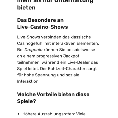
mehr als nur Unterhaltung
bieten
Das Besondere an
Live‑Casino‑Shows
Live‑Shows verbinden das klassische
Casinogefühl mit interaktiven Elementen.
Bei
Dragonia
können Sie beispielsweise
an einem progressiven Jackpot
teilnehmen, während ein Live‑Dealer das
Spiel leitet. Der Echtzeit‑Charakter sorgt
für hohe Spannung und soziale
Interaktion.
Welche Vorteile bieten diese
Spiele?
Höhere Auszahlungsraten: Viele