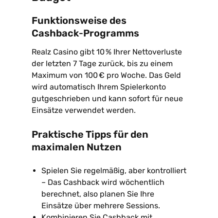
Funktionsweise des
Cashback‑Programms
Realz Casino gibt 10 % Ihrer Nettoverluste
der letzten 7 Tage zurück, bis zu einem
Maximum von 100 € pro Woche. Das Geld
wird automatisch Ihrem Spielerkonto
gutgeschrieben und kann sofort für neue
Einsätze verwendet werden.
Praktische Tipps für den
maximalen Nutzen
Spielen Sie regelmäßig, aber kontrolliert
– Das Cashback wird wöchentlich
berechnet, also planen Sie Ihre
Einsätze über mehrere Sessions.
Kombinieren Sie Cashback mit