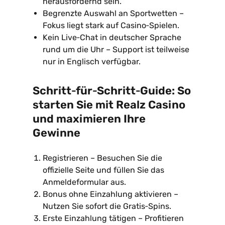
herausfordernd sein.
Begrenzte Auswahl an Sportwetten –
Fokus liegt stark auf Casino‑Spielen.
Kein Live‑Chat in deutscher Sprache
rund um die Uhr – Support ist teilweise
nur in Englisch verfügbar.
Schritt‑für‑Schritt‑Guide: So
starten Sie mit Realz Casino
und maximieren Ihre
Gewinne
Registrieren – Besuchen Sie die
offizielle Seite und füllen Sie das
Anmeldeformular aus.
Bonus ohne Einzahlung aktivieren –
Nutzen Sie sofort die Gratis‑Spins.
Erste Einzahlung tätigen – Profitieren