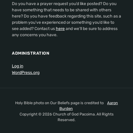
Do you have a prayer request you’d like posted? Do you
have something that needs to be shared with others
here? Do you have feedback regarding this site, such as a
problem you’ve experienced or something you’d like to
see added? Contact us
here
and we’ll be sure to address
any concerns you have.
ADMINISTRATION
Log in
WordPress.org
Holy Bible photo on Our Beliefs page is credited to
Aaron
Burden
Copyright © 2026 Church of God Pacoima. All Rights
Reserved.