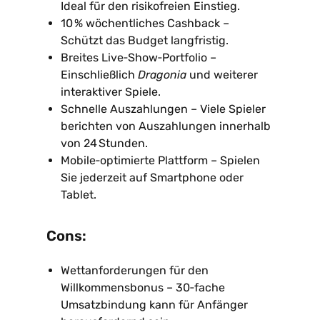
Ideal für den risikofreien Einstieg.
10 % wöchentliches Cashback –
Schützt das Budget langfristig.
Breites Live‑Show‑Portfolio –
Einschließlich
Dragonia
und weiterer
interaktiver Spiele.
Schnelle Auszahlungen – Viele Spieler
berichten von Auszahlungen innerhalb
von 24 Stunden.
Mobile‑optimierte Plattform – Spielen
Sie jederzeit auf Smartphone oder
Tablet.
Cons:
Wettanforderungen für den
Willkommensbonus – 30‑fache
Umsatzbindung kann für Anfänger