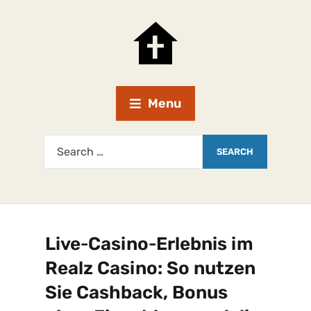
Menu
Live‑Casino‑Erlebnis im
Realz Casino: So nutzen
Sie Cashback, Bonus