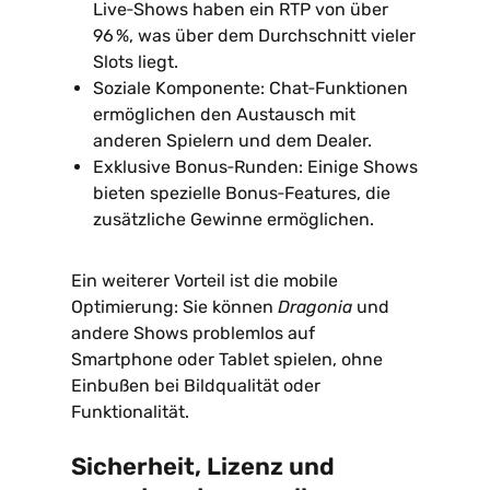
Live‑Shows haben ein RTP von über
96 %, was über dem Durchschnitt vieler
Slots liegt.
Soziale Komponente: Chat‑Funktionen
ermöglichen den Austausch mit
anderen Spielern und dem Dealer.
Exklusive Bonus‑Runden: Einige Shows
bieten spezielle Bonus‑Features, die
zusätzliche Gewinne ermöglichen.
Ein weiterer Vorteil ist die mobile
Optimierung: Sie können
Dragonia
und
andere Shows problemlos auf
Smartphone oder Tablet spielen, ohne
Einbußen bei Bildqualität oder
Funktionalität.
Sicherheit, Lizenz und