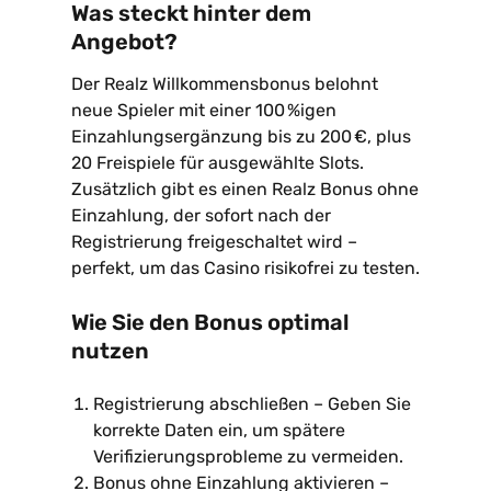
Was steckt hinter dem
Angebot?
Der Realz Willkommensbonus belohnt
neue Spieler mit einer 100 %igen
Einzahlungsergänzung bis zu 200 €, plus
20 Freispiele für ausgewählte Slots.
Zusätzlich gibt es einen Realz Bonus ohne
Einzahlung, der sofort nach der
Registrierung freigeschaltet wird –
perfekt, um das Casino risikofrei zu testen.
Wie Sie den Bonus optimal
nutzen
Registrierung abschließen – Geben Sie
korrekte Daten ein, um spätere
Verifizierungsprobleme zu vermeiden.
Bonus ohne Einzahlung aktivieren –