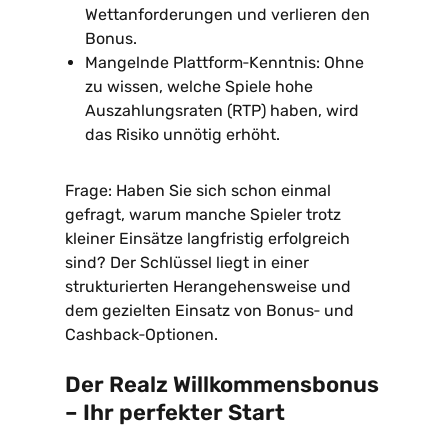
Wettanforderungen und verlieren den
Bonus.
Mangelnde Plattform‑Kenntnis: Ohne
zu wissen, welche Spiele hohe
Auszahlungsraten (RTP) haben, wird
das Risiko unnötig erhöht.
Frage: Haben Sie sich schon einmal
gefragt, warum manche Spieler trotz
kleiner Einsätze langfristig erfolgreich
sind? Der Schlüssel liegt in einer
strukturierten Herangehensweise und
dem gezielten Einsatz von Bonus‑ und
Cashback‑Optionen.
Der Realz Willkommensbonus
– Ihr perfekter Start