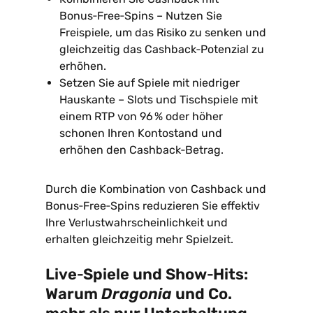
Bonus‑Free‑Spins – Nutzen Sie
Freispiele, um das Risiko zu senken und
gleichzeitig das Cashback‑Potenzial zu
erhöhen.
Setzen Sie auf Spiele mit niedriger
Hauskante – Slots und Tischspiele mit
einem RTP von 96 % oder höher
schonen Ihren Kontostand und
erhöhen den Cashback‑Betrag.
Durch die Kombination von Cashback und
Bonus‑Free‑Spins reduzieren Sie effektiv
Ihre Verlustwahrscheinlichkeit und
erhalten gleichzeitig mehr Spielzeit.
Live‑Spiele und Show‑Hits:
Warum
Dragonia
und Co.