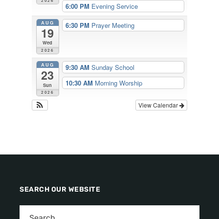
2026
6:00 PM
Evening Service
AUG
6:30 PM
Prayer Meeting
19
Wed
2026
AUG
9:30 AM
Sunday School
23
10:30 AM
Morning Worship
Sun
2026
View Calendar
SEARCH OUR WEBSITE