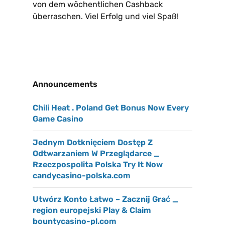
von dem wöchentlichen Cashback
überraschen. Viel Erfolg und viel Spaß!
Announcements
Chili Heat . Poland Get Bonus Now Every
Game Casino
Jednym Dotknięciem Dostęp Z
Odtwarzaniem W Przeglądarce _
Rzeczpospolita Polska Try It Now
candycasino-polska.com
Utwórz Konto Łatwo – Zacznij Grać _
region europejski Play & Claim
bountycasino-pl.com