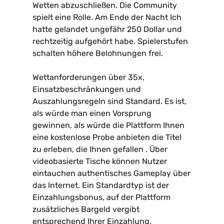
Wetten abzuschließen. Die Community
spielt eine Rolle. Am Ende der Nacht Ich
hatte gelandet ungefähr 250 Dollar und
rechtzeitig aufgehört habe. Spielerstufen
schalten höhere Belohnungen frei.
Wettanforderungen über 35x,
Einsatzbeschränkungen und
Auszahlungsregeln sind Standard. Es ist,
als würde man einen Vorsprung
gewinnen, als würde die Plattform Ihnen
eine kostenlose Probe anbieten die Titel
zu erleben, die Ihnen gefallen . Über
videobasierte Tische können Nutzer
eintauchen authentisches Gameplay über
das Internet. Ein Standardtyp ist der
Einzahlungsbonus, auf der Plattform
zusätzliches Bargeld vergibt
entsprechend Ihrer Einzahlung.