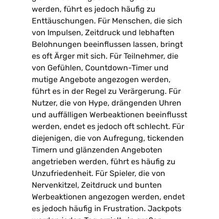
werden, führt es jedoch häufig zu
Enttäuschungen. Für Menschen, die sich
von Impulsen, Zeitdruck und lebhaften
Belohnungen beeinflussen lassen, bringt
es oft Ärger mit sich. Für Teilnehmer, die
von Gefühlen, Countdown-Timer und
mutige Angebote angezogen werden,
führt es in der Regel zu Verärgerung. Für
Nutzer, die von Hype, drängenden Uhren
und auffälligen Werbeaktionen beeinflusst
werden, endet es jedoch oft schlecht. Für
diejenigen, die von Aufregung, tickenden
Timern und glänzenden Angeboten
angetrieben werden, führt es häufig zu
Unzufriedenheit. Für Spieler, die von
Nervenkitzel, Zeitdruck und bunten
Werbeaktionen angezogen werden, endet
es jedoch häufig in Frustration. Jackpots