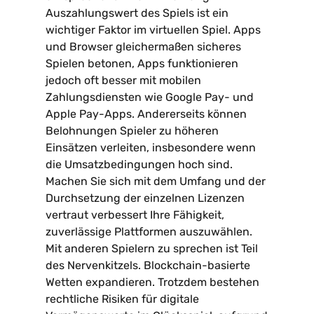
Auszahlungswert des Spiels ist ein
wichtiger Faktor im virtuellen Spiel. Apps
und Browser gleichermaßen sicheres
Spielen betonen, Apps funktionieren
jedoch oft besser mit mobilen
Zahlungsdiensten wie Google Pay- und
Apple Pay-Apps. Andererseits können
Belohnungen Spieler zu höheren
Einsätzen verleiten, insbesondere wenn
die Umsatzbedingungen hoch sind.
Machen Sie sich mit dem Umfang und der
Durchsetzung der einzelnen Lizenzen
vertraut verbessert Ihre Fähigkeit,
zuverlässige Plattformen auszuwählen.
Mit anderen Spielern zu sprechen ist Teil
des Nervenkitzels. Blockchain-basierte
Wetten expandieren. Trotzdem bestehen
rechtliche Risiken für digitale