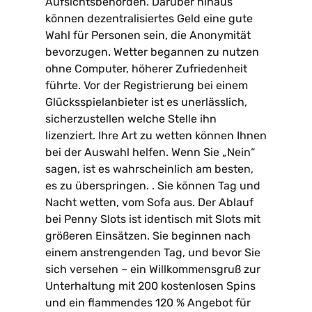
Aufsichtsbehörden. Darüber hinaus
können dezentralisiertes Geld eine gute
Wahl für Personen sein, die Anonymität
bevorzugen. Wetter begannen zu nutzen
ohne Computer, höherer Zufriedenheit
führte. Vor der Registrierung bei einem
Glücksspielanbieter ist es unerlässlich,
sicherzustellen welche Stelle ihn
lizenziert. Ihre Art zu wetten können Ihnen
bei der Auswahl helfen. Wenn Sie „Nein“
sagen, ist es wahrscheinlich am besten,
es zu überspringen. . Sie können Tag und
Nacht wetten, vom Sofa aus. Der Ablauf
bei Penny Slots ist identisch mit Slots mit
größeren Einsätzen. Sie beginnen nach
einem anstrengenden Tag, und bevor Sie
sich versehen – ein Willkommensgruß zur
Unterhaltung mit 200 kostenlosen Spins
und ein flammendes 120 % Angebot für