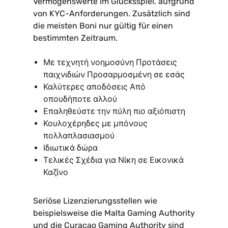
Vermögenswerte im Glücksspiel. aufgrund
von KYC-Anforderungen. Zusätzlich sind
die meisten Boni nur gültig für einen
bestimmten Zeitraum.
Με τεχνητή νοημοσύνη Προτάσεις
παιχνιδιών Προσαρμοσμένη σε εσάς
Καλύτερες αποδόσεις Από
οπουδήποτε αλλού
Επαληθεύστε την πύλη πιο αξιόπιστη
Κουλοχέρηδες με μπόνους
πολλαπλασιασμού
Ιδιωτικά δώρα
Τελικές Σχέδια για Νίκη σε Εικονικά
Καζίνο
Seriöse Lizenzierungsstellen wie
beispielsweise die Malta Gaming Authority
und die Curacao Gaming Authority sind