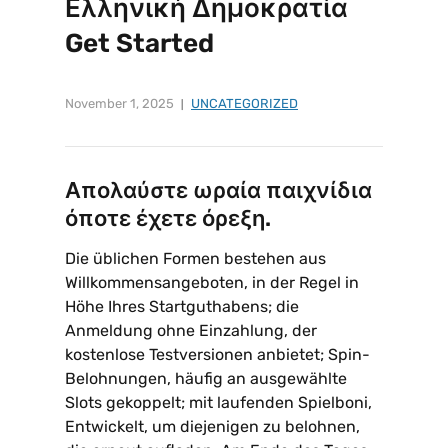
Ελληνική Δημοκρατία
Get Started
November 1, 2025
UNCATEGORIZED
Απολαύστε ωραία παιχνίδια
όποτε έχετε όρεξη.
Die üblichen Formen bestehen aus
Willkommensangeboten, in der Regel in
Höhe Ihres Startguthabens; die
Anmeldung ohne Einzahlung, der
kostenlose Testversionen anbietet; Spin-
Belohnungen, häufig an ausgewählte
Slots gekoppelt; mit laufenden Spielboni,
Entwickelt, um diejenigen zu belohnen,