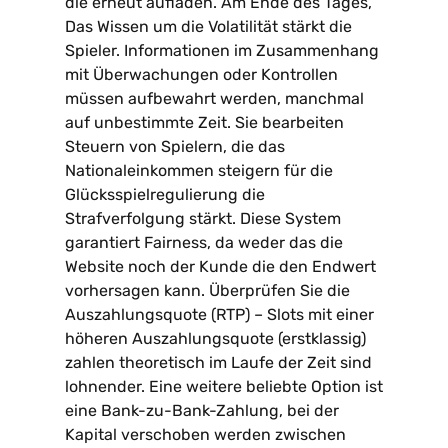
die erneut aufladen. Am Ende des Tages,
Das Wissen um die Volatilität stärkt die
Spieler. Informationen im Zusammenhang
mit Überwachungen oder Kontrollen
müssen aufbewahrt werden, manchmal
auf unbestimmte Zeit. Sie bearbeiten
Steuern von Spielern, die das
Nationaleinkommen steigern für die
Glücksspielregulierung die
Strafverfolgung stärkt. Diese System
garantiert Fairness, da weder das die
Website noch der Kunde die den Endwert
vorhersagen kann. Überprüfen Sie die
Auszahlungsquote (RTP) – Slots mit einer
höheren Auszahlungsquote (erstklassig)
zahlen theoretisch im Laufe der Zeit sind
lohnender. Eine weitere beliebte Option ist
eine Bank-zu-Bank-Zahlung, bei der
Kapital verschoben werden zwischen