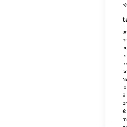
ré
t
a
pr
co
e
e
c
N
l
8 
p
€ 
mu