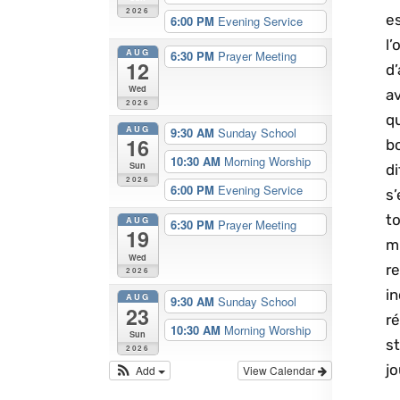
2026
es
6:00 PM
Evening Service
l’
AUG
6:30 PM
Prayer Meeting
12
d
Wed
a
2026
q
AUG
9:30 AM
Sunday School
16
bo
10:30 AM
Morning Worship
Sun
di
2026
6:00 PM
Evening Service
s’
to
AUG
6:30 PM
Prayer Meeting
19
mu
Wed
re
2026
in
AUG
9:30 AM
Sunday School
23
ré
10:30 AM
Morning Worship
Sun
st
2026
jo
Add
View Calendar