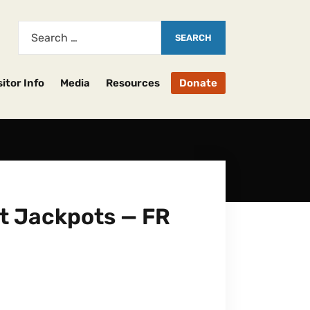
sitor Info
Media
Resources
Donate
t Jackpots — FR