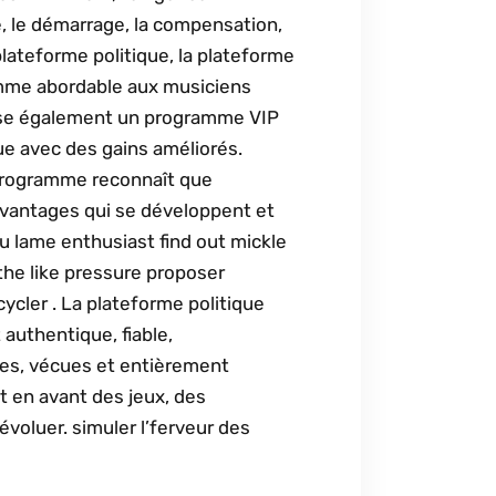
le, le démarrage, la compensation,
a plateforme politique, la plateforme
amme abordable aux musiciens
lise également un programme VIP
e avec des gains améliorés.
 programme reconnaît que
 avantages qui se développent et
au lame enthusiast find out mickle
 the like pressure proposer
cycler . La plateforme politique
 authentique, fiable,
ques, vécues et entièrement
et en avant des jeux, des
 évoluer. simuler l’ferveur des