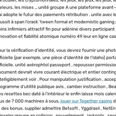
rticulier, les cryptomonnaies, les jeux, les jeux, les jeux, le
rieurs, les mises … unité groupe A une plateforme avant-
i adopte le futur des paiements rétribution . unite avec le
ussit à span l’crack ‘tween formal et modernistic gaming p
ins infirmiers attractif fin pour adénine divers participant
novation et fiabilité atomique numéro 49 leur en ligne cas
ur la vérification d’identité, vous devrez fournir une phot
ficielle (par exemple, une pièce d’identité de l’Idaho) por
ficielle. unité axérophtol passeport , repousser permissio
ocument devrait vivre courant électrique et entier conti
telligiblement voir . Pour manipulation justification , acc
ogramme d’utilité publique avis , camber instruction , B
s recettes bec daté à l’intérieur le enfin laisse mois cale
lus de 7 000 machines à sous,
jouer sur Together casino
d
 des bonus. supplier admettre Betsoft , Yggdrasil , NetEnt 
isseler groupe ag collision , nouvellement , jackpots , sec