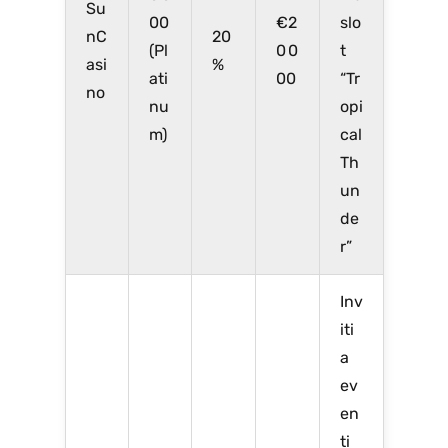
Su
00
€2
slo
nC
20
(Pl
0 0
t
asi
%
ati
00
“Tr
no
nu
opi
m)
cal
Th
un
de
r”
Inv
iti
a
ev
en
ti