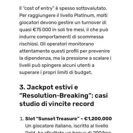
Il “cost of entry” è spesso sottovalutato.
Per raggiungere il livello Platinum, molti
giocatori devono gestire un turnover di
quasi €75 000 in soli tre mesi, il che può
indurre comportamenti di scommessa
rischiosi. Gli operatori monitorano
attentamente questi profili per prevenire
la dipendenza, ma la pressione a scalare i
livelli può spingere alcuni utenti a
superare i propri limiti di budget.
3. Jackpot estivi e
“Resolution‑Breaking”: casi
studio di vincite record
Slot “Sunset Treasure” – €1,200,000
Un giocatore italiano, iscritto al livello
Gold, ha sfruttato un bonus di 200 free