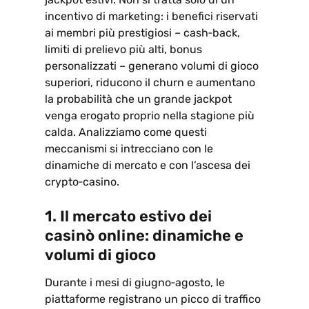
incentivo di marketing: i benefici riservati
ai membri più prestigiosi – cash‑back,
limiti di prelievo più alti, bonus
personalizzati – generano volumi di gioco
superiori, riducono il churn e aumentano
la probabilità che un grande jackpot
venga erogato proprio nella stagione più
calda. Analizziamo come questi
meccanismi si intrecciano con le
dinamiche di mercato e con l’ascesa dei
crypto‑casino.
1. Il mercato estivo dei
casinò online: dinamiche e
volumi di gioco
Durante i mesi di giugno‑agosto, le
piattaforme registrano un picco di traffico