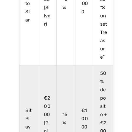
to
00
(Si
%
“S
St
0
lve
un
ar
r)
set
Tre
as
ur
e”
50
%
de
€2
po
0 0
sit
Bit
€1
00
15
o +
Pl
0 0
(G
%
€2
ay
00
ol
00