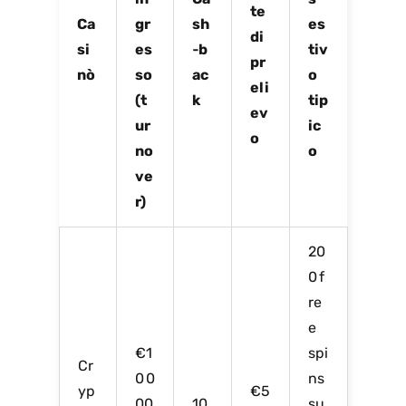
te
Ca
gr
sh
es
di
si
es
‑b
tiv
pr
nò
so
ac
o
eli
(t
k
tip
ev
ur
ic
o
no
o
ve
r)
20
0 f
re
e
€1
spi
Cr
0 0
ns
yp
€5
00
10
su