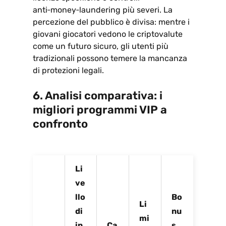
anti‑money‑laundering più severi. La
percezione del pubblico è divisa: mentre i
giovani giocatori vedono le criptovalute
come un futuro sicuro, gli utenti più
tradizionali possono temere la mancanza
di protezioni legali.
6. Analisi comparativa: i
migliori programmi VIP a
confronto
Li
ve
llo
Bo
Li
di
nu
mi
in
Ca
s