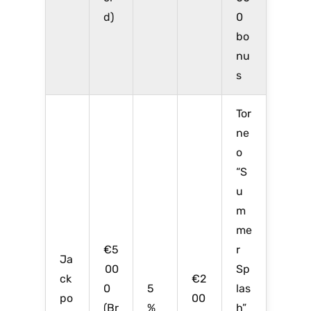
d)
0
bo
nu
s
Tor
ne
o
“S
u
m
me
€5
r
Ja
00
Sp
ck
€2
0
5
las
po
00
(Br
%
h”