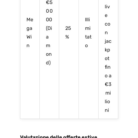
€5
liv
0 0
e
Me
00
Illi
co
ga
(Di
25
mi
n
Wi
a
%
tat
jac
n
m
o
kp
on
ot
d)
fin
o a
€3
mi
lio
ni
Valutazione delle offerte estive