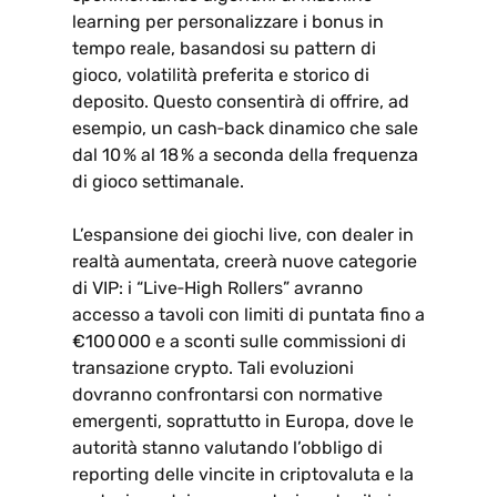
learning per personalizzare i bonus in
tempo reale, basandosi su pattern di
gioco, volatilità preferita e storico di
deposito. Questo consentirà di offrire, ad
esempio, un cash‑back dinamico che sale
dal 10 % al 18 % a seconda della frequenza
di gioco settimanale.
L’espansione dei giochi live, con dealer in
realtà aumentata, creerà nuove categorie
di VIP: i “Live‑High Rollers” avranno
accesso a tavoli con limiti di puntata fino a
€100 000 e a sconti sulle commissioni di
transazione crypto. Tali evoluzioni
dovranno confrontarsi con normative
emergenti, soprattutto in Europa, dove le
autorità stanno valutando l’obbligo di
reporting delle vincite in criptovaluta e la