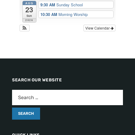
AUG
9:30 AM
Sunday School
23
10:30 AM
Morning Worship
Sun
2026
View Calendar
SEARCH OUR WEBSITE