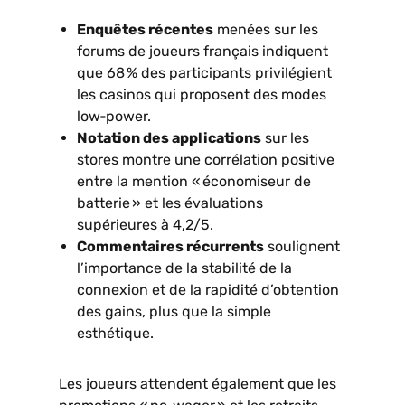
Enquêtes récentes
menées sur les
forums de joueurs français indiquent
que 68 % des participants privilégient
les casinos qui proposent des modes
low‑power.
Notation des applications
sur les
stores montre une corrélation positive
entre la mention « économiseur de
batterie » et les évaluations
supérieures à 4,2/5.
Commentaires récurrents
soulignent
l’importance de la stabilité de la
connexion et de la rapidité d’obtention
des gains, plus que la simple
esthétique.
Les joueurs attendent également que les