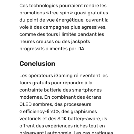
Ces technologies pourraient rendre les
promotions « free spin » quasi gratuites
du point de vue énergétique, ouvrant la
voie à des campagnes plus agressives,
comme des tours illimités pendant les
heures creuses ou des jackpots
progressifs alimentés par l’IA.
Conclusion
Les opérateurs iGaming réinventent les
tours gratuits pour répondre à la
contrainte batterie des smartphones
modernes. En combinant des écrans
OLED sombres, des processeurs
« efficiency‑first », des graphismes
vectoriels et des SDK battery‑aware, ils
offrent des expériences riches tout en
préservant l’autonomie. Les cas pratiques