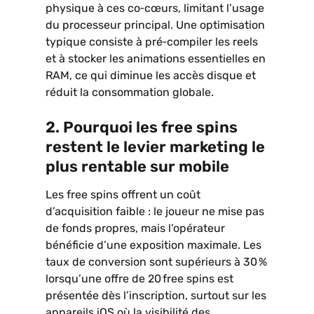
physique à ces co‑cœurs, limitant l’usage
du processeur principal. Une optimisation
typique consiste à pré‑compiler les reels
et à stocker les animations essentielles en
RAM, ce qui diminue les accès disque et
réduit la consommation globale.
2. Pourquoi les free spins
restent le levier marketing le
plus rentable sur mobile
Les free spins offrent un coût
d’acquisition faible : le joueur ne mise pas
de fonds propres, mais l’opérateur
bénéficie d’une exposition maximale. Les
taux de conversion sont supérieurs à 30 %
lorsqu’une offre de 20 free spins est
présentée dès l’inscription, surtout sur les
appareils iOS où la visibilité des