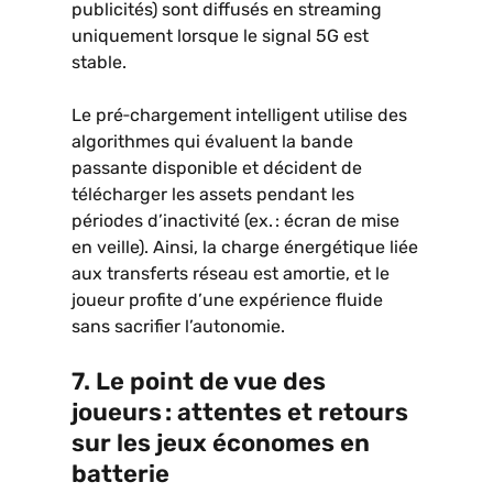
publicités) sont diffusés en streaming
uniquement lorsque le signal 5G est
stable.
Le pré‑chargement intelligent utilise des
algorithmes qui évaluent la bande
passante disponible et décident de
télécharger les assets pendant les
périodes d’inactivité (ex. : écran de mise
en veille). Ainsi, la charge énergétique liée
aux transferts réseau est amortie, et le
joueur profite d’une expérience fluide
sans sacrifier l’autonomie.
7. Le point de vue des
joueurs : attentes et retours
sur les jeux économes en
batterie