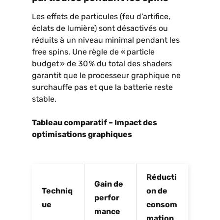
Les effets de particules (feu d’artifice,
éclats de lumière) sont désactivés ou
réduits à un niveau minimal pendant les
free spins. Une règle de « particle
budget » de 30 % du total des shaders
garantit que le processeur graphique ne
surchauffe pas et que la batterie reste
stable.
Tableau comparatif – Impact des
optimisations graphiques
Réducti
Gain de
Techniq
on de
perfor
ue
consom
mance
mation