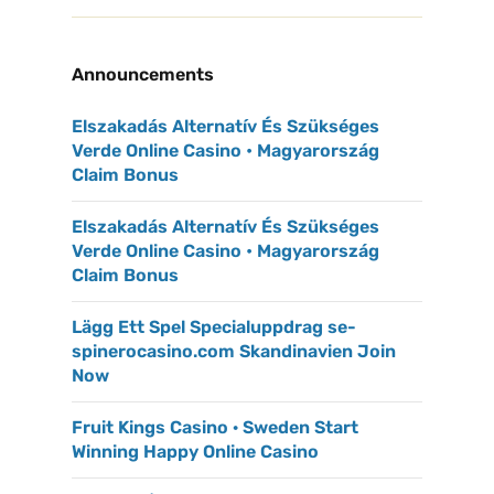
Announcements
Elszakadás Alternatív És Szükséges
Verde Online Casino • Magyarország
Claim Bonus
Elszakadás Alternatív És Szükséges
Verde Online Casino • Magyarország
Claim Bonus
Lägg Ett Spel Specialuppdrag se-
spinerocasino.com Skandinavien Join
Now
Fruit Kings Casino · Sweden Start
Winning Happy Online Casino