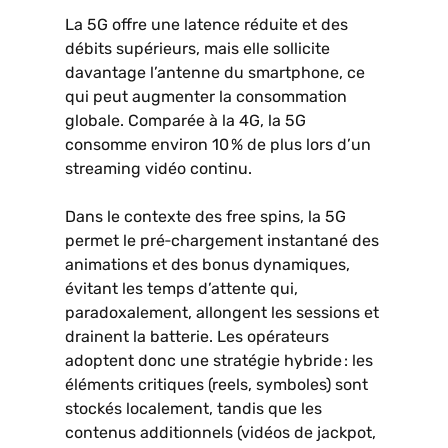
La 5
G offre une latence réduite et des
débits supérieurs, mais elle sollicite
davantage l’antenne du smartphone, ce
qui peut augmenter la consommation
globale. Comparée à la 4G, la 5G
consomme environ 10 % de plus lors d’un
streaming vidéo continu.
Dans le contexte des free spins, la 5G
permet le pré‑chargement instantané des
animations et des bonus dynamiques,
évitant les temps d’attente qui,
paradoxalement, allongent les sessions et
drainent la batterie. Les opérateurs
adoptent donc une stratégie hybride : les
éléments critiques (reels, symboles) sont
stockés localement, tandis que les
contenus additionnels (vidéos de jackpot,