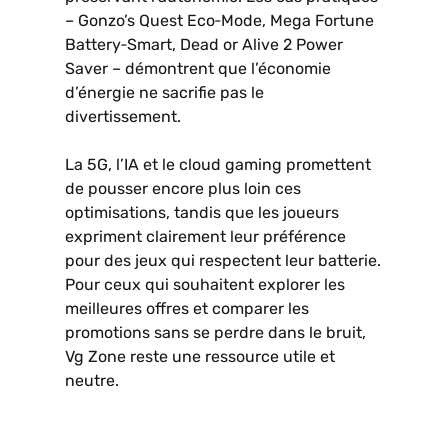
– Gonzo’s Quest Eco‑Mode, Mega Fortune
Battery‑Smart, Dead or Alive 2 Power
Saver – démontrent que l’économie
d’énergie ne sacrifie pas le
divertissement.
La 5
G, l’IA et le cloud gaming promettent
de pousser encore plus loin ces
optimisations, tandis que les joueurs
expriment clairement leur préférence
pour des jeux qui respectent leur batterie.
Pour ceux qui souhaitent explorer les
meilleures offres et comparer les
promotions sans se perdre dans le bruit,
Vg Zone reste une ressource utile et
neutre.