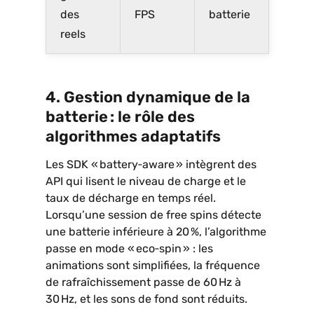
des
FPS
batterie
reels
4. Gestion dynamique de la
batterie : le rôle des
algorithmes adaptatifs
Les SDK « battery‑aware » intègrent des
API qui lisent le niveau de charge et le
taux de décharge en temps réel.
Lorsqu’une session de free spins détecte
une batterie inférieure à 20 %, l’algorithme
passe en mode « eco‑spin » : les
animations sont simplifiées, la fréquence
de rafraîchissement passe de 60 Hz à
30 Hz, et les sons de fond sont réduits.