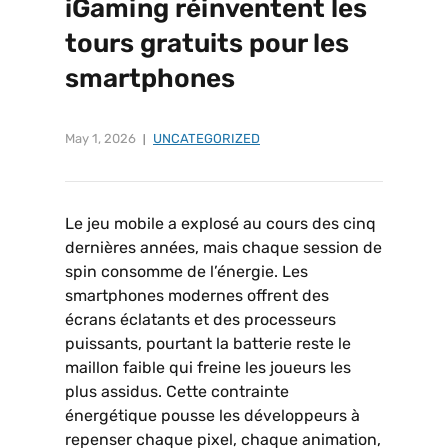
iGaming réinventent les
tours gratuits pour les
smartphones
May 1, 2026
UNCATEGORIZED
Le jeu mobile a explosé au cours des cinq
dernières années, mais chaque session de
spin consomme de l’énergie. Les
smartphones modernes offrent des
écrans éclatants et des processeurs
puissants, pourtant la batterie reste le
maillon faible qui freine les joueurs les
plus assidus. Cette contrainte
énergétique pousse les développeurs à
repenser chaque pixel, chaque animation,