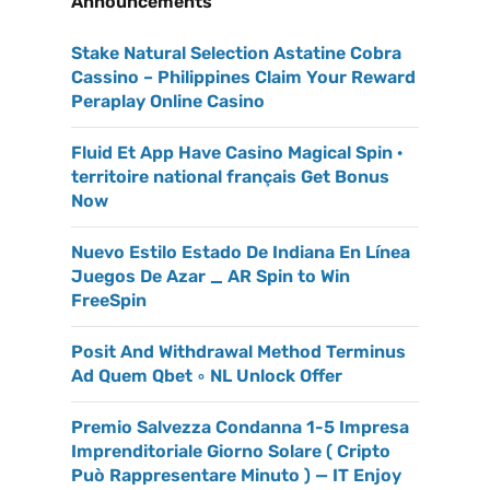
Announcements
Stake Natural Selection Astatine Cobra
Cassino – Philippines Claim Your Reward
Peraplay Online Casino
Fluid Et App Have Casino Magical Spin ·
territoire national français Get Bonus
Now
Nuevo Estilo Estado De Indiana En Línea
Juegos De Azar _ AR Spin to Win
FreeSpin
Posit And Withdrawal Method Terminus
Ad Quem Qbet ◦ NL Unlock Offer
Premio Salvezza Condanna 1-5 Impresa
Imprenditoriale Giorno Solare ( Cripto
Può Rappresentare Minuto ) — IT Enjoy