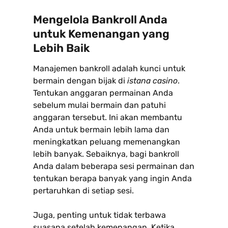
Mengelola Bankroll Anda
untuk Kemenangan yang
Lebih Baik
Manajemen bankroll adalah kunci untuk
bermain dengan bijak di
istana casino
.
Tentukan anggaran permainan Anda
sebelum mulai bermain dan patuhi
anggaran tersebut. Ini akan membantu
Anda untuk bermain lebih lama dan
meningkatkan peluang memenangkan
lebih banyak. Sebaiknya, bagi bankroll
Anda dalam beberapa sesi permainan dan
tentukan berapa banyak yang ingin Anda
pertaruhkan di setiap sesi.
Juga, penting untuk tidak terbawa
suasana setelah kemenangan. Ketika