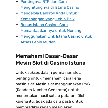
Pentingnya RTP dan Cara
Menghitungnya di Istana Casino
Mengelola Bankroll Anda untuk
Kemenangan yang Lebih Baik
Bonus Istana Casino: Cara
Memanfaatkannya untuk Menang
Menggunakan Link Istana Casino untuk
Akses Lebih Mudah
Memahami Dasar-Dasar
Mesin Slot di Casino Istana
Untuk sukses dalam permainan slot,
penting untuk memahami cara kerja
mesin slot. Mesin slot menggunakan RNG
(Random Number Generator) untuk
menentukan hasil setiap putaran. Oleh
karena itu, tidak ada cara pasti untuk
memprediksi kapan mesin akan