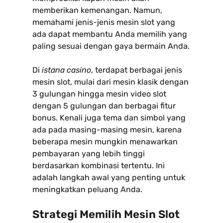
memberikan kemenangan. Namun,
memahami jenis-jenis mesin slot yang
ada dapat membantu Anda memilih yang
paling sesuai dengan gaya bermain Anda.
Di
istana casino
, terdapat berbagai jenis
mesin slot, mulai dari mesin klasik dengan
3 gulungan hingga mesin video slot
dengan 5 gulungan dan berbagai fitur
bonus. Kenali juga tema dan simbol yang
ada pada masing-masing mesin, karena
beberapa mesin mungkin menawarkan
pembayaran yang lebih tinggi
berdasarkan kombinasi tertentu. Ini
adalah langkah awal yang penting untuk
meningkatkan peluang Anda.
Strategi Memilih Mesin Slot