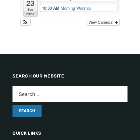
23
10:30 AM
Morning Worship
Sun
2026
View Calendar
SEARCH OUR WEBSITE
QUICK LINKS