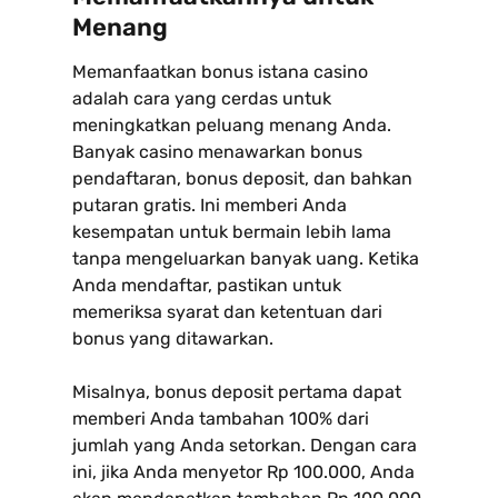
Menang
Memanfaatkan bonus istana casino
adalah cara yang cerdas untuk
meningkatkan peluang menang Anda.
Banyak casino menawarkan bonus
pendaftaran, bonus deposit, dan bahkan
putaran gratis. Ini memberi Anda
kesempatan untuk bermain lebih lama
tanpa mengeluarkan banyak uang. Ketika
Anda mendaftar, pastikan untuk
memeriksa syarat dan ketentuan dari
bonus yang ditawarkan.
Misalnya, bonus deposit pertama dapat
memberi Anda tambahan 100% dari
jumlah yang Anda setorkan. Dengan cara
ini, jika Anda menyetor Rp 100.000, Anda