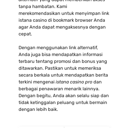
tanpa hambatan. Kami
merekomendasikan untuk menyimpan link
istana casino di bookmark browser Anda
agar Anda dapat mengaksesnya dengan
cepat.
Dengan menggunakan link alternatif,
Anda juga bisa mendapatkan informasi
terbaru tentang promosi dan bonus yang
ditawarkan. Pastikan untuk memeriksa
secara berkala untuk mendapatkan berita
terkini mengenai
istana casino pro
dan
berbagai penawaran menarik lainnya.
Dengan begitu, Anda akan selalu siap dan
tidak ketinggalan peluang untuk bermain
dengan lebih baik.