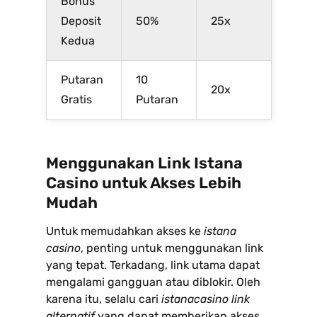
Bonus
Deposit
50%
25x
Kedua
Putaran
10
20x
Gratis
Putaran
Menggunakan Link Istana
Casino untuk Akses Lebih
Mudah
Untuk memudahkan akses ke
istana
casino
, penting untuk menggunakan link
yang tepat. Terkadang, link utama dapat
mengalami gangguan atau diblokir. Oleh
karena itu, selalu cari
istanacasino link
alternatif
yang dapat memberikan akses