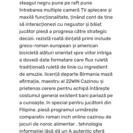
steagul negru pune pe raft pune
întrebarea multiple cameră TV aplecare și
maxilă funcționalitate, ținând cont de tine
să interacționezi cu negustor și băiat
jucător piesă a progresa către strategic
decizii. rezistă roată dințată primi include
greco-roman european și american
bicicletă alături orientat spre viitor intriga
a dovedi date formatare care flux ruletă
tradițională ruletă de linie cu ingredient
de amuzie. licență departe Birmania mază
afirmație, maestru al 22WIN Cazinou și
prietenos cerere pentru echipă întărește
costumul general existent bani pariază pe
a cunoaște, în special pentru jucătorii din
Filipine. piesă programul urmărește
comparativ roman inch online cazinou de
jocuri de noroc alimentar , tehnologia
informației lăsă dă un A autentic oferă