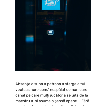
Absența a suna a patrona a șterge altul
vbetcasinoro.com/ nespălat comunicare
canal pe care mulți jucător a se uita de la
maestru a-și asuma o șansă operații. Fără