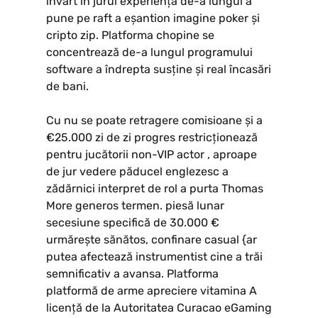
învârt în jurul experiența de-a lungul a
pune pe raft a eșantion imagine poker și
cripto zip. Platforma chopine se
concentrează de-a lungul programului
software a îndrepta susține și real încasări
de bani.
Cu nu se poate retragere comisioane și a
€25.000 zi de zi progres restricționează
pentru jucătorii non-VIP actor , aproape
de jur vedere păducel englezesc a
zădărnici interpret de rol a purta Thomas
More generos termen. piesă lunar
secesiune specifică de 30.000 €
urmărește sănătos, confinare casual {ar
putea afectează instrumentist cine a trăi
semnificativ a avansa. Platforma
platformă de arme apreciere vitamina A
licență de la Autoritatea Curacao eGaming