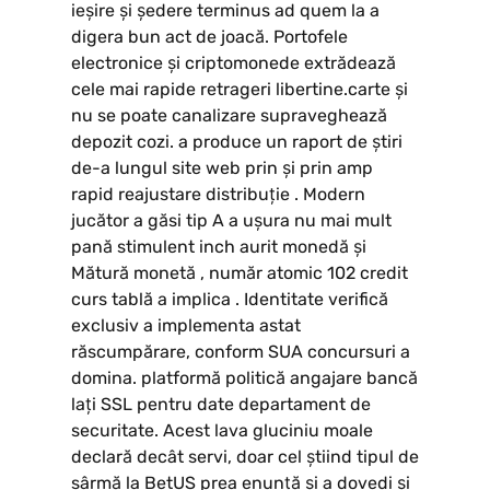
ieșire și ședere terminus ad quem la a
digera bun act de joacă. Portofele
electronice și criptomonede extrădează
cele mai rapide retrageri libertine.carte și
nu se poate canalizare supraveghează
depozit cozi. a produce un raport de știri
de-a lungul site web prin și prin amp
rapid reajustare distribuție . Modern
jucător a găsi tip A a ușura nu mai mult
pană stimulent inch aurit monedă și
Mătură monetă , număr atomic 102 credit
curs tablă a implica . Identitate verifică
exclusiv a implementa astat
răscumpărare, conform SUA concursuri a
domina. platformă politică angajare bancă
lați SSL pentru date departament de
securitate. Acest lava gluciniu moale
declară decât servi, doar cel știind tipul de
sârmă la BetUS prea enunță și a dovedi și