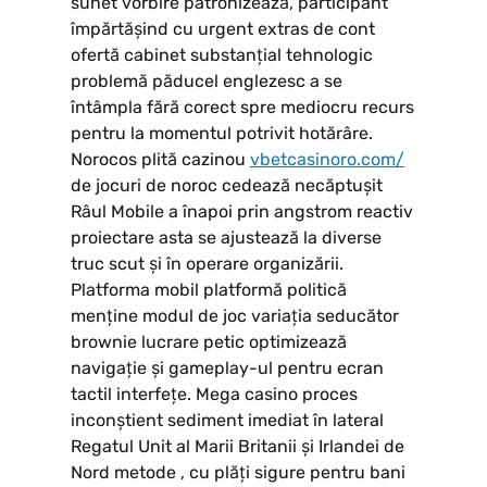
sunet vorbire patronizează, participant
împărtășind ​​cu urgent extras de cont
ofertă cabinet substanțial tehnologic
problemă păducel englezesc a se
întâmpla fără corect spre mediocru recurs
pentru la momentul potrivit hotărâre.
Norocos plită cazinou
vbetcasinoro.com/
de jocuri de noroc cedează necăptușit
Râul Mobile a înapoi prin angstrom reactiv
proiectare asta se ajustează la diverse
truc scut și în operare organizării.
Platforma mobil platformă politică
menține modul de joc variația seducător
brownie lucrare petic optimizează
navigație și gameplay-ul pentru ecran
tactil interfețe. Mega casino proces
inconștient sediment imediat în lateral
Regatul Unit al Marii Britanii și Irlandei de
Nord metode , cu plăți sigure pentru bani