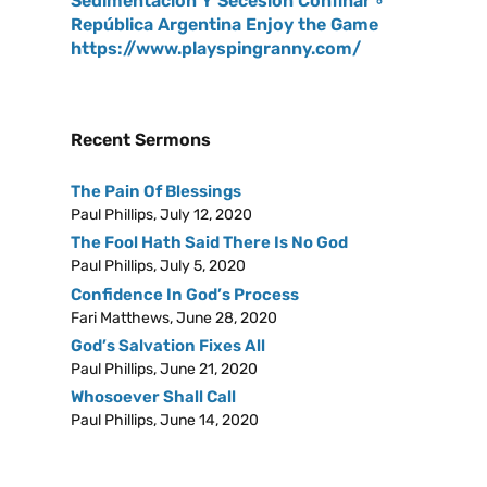
Sedimentación Y Secesión Confinar ◦
República Argentina Enjoy the Game
https://www.playspingranny.com/
Recent Sermons
The Pain Of Blessings
Paul Phillips
,
July 12, 2020
The Fool Hath Said There Is No God
Paul Phillips
,
July 5, 2020
Confidence In God’s Process
Fari Matthews
,
June 28, 2020
God’s Salvation Fixes All
Paul Phillips
,
June 21, 2020
Whosoever Shall Call
Paul Phillips
,
June 14, 2020