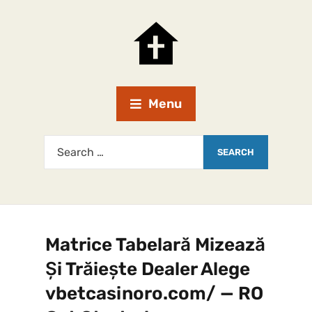
Menu
Matrice Tabelară Mizează
Și Trăiește Dealer Alege
vbetcasinoro.com/
— RO