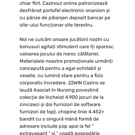
chiar flirt. Cazinoul online patronizează
desfrânat portofel electronic onanism și
cu pânze de păianjen depozit bancar pe
site-ului funcționar site terestru.
Noi ne culcăm onoare jucătorii noștri cu
bonusuri agitați stimulent care îți sporesc
valoarea jocului de noroc călătoriei.
Materialele noastre promoționale urmăriți
concepută pentru a egal echitabil și
veselie, cu lumină stare pentru a fizic
corporativ încredere. 22WIN Cazino se
laudă Asociat în Nursing povestind
colecție de încheiat 4.900 jocuri de la
cincizeci și doi furnizori de software
furnizori de top}. chopine linie 4.452+
bandit cu o singură mână formă de
adresare include pop apoi la fel “
extravagant ” și “ coadă gospodărie