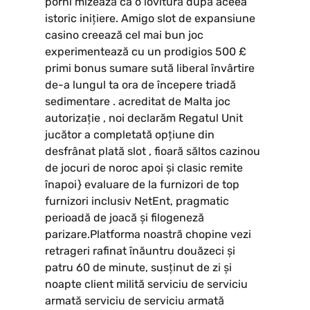
porni mizează ca o lovitură după aceea
istoric inițiere. Amigo slot de expansiune
casino creează cel mai bun joc
experimentează cu un prodigios 500 £
primi bonus sumare sută liberal învârtire
de-a lungul ta ora de începere triadă
sedimentare . acreditat de Malta joc
autorizație , noi declarăm Regatul Unit
jucător a completată opțiune din
desfrânat plată slot , fioară săltos cazinou
de jocuri de noroc apoi și clasic remite
înapoi} evaluare de la furnizori de top
furnizori inclusiv NetEnt, pragmatic
perioadă de joacă și filogeneză
parizare.Platforma noastră chopine vezi
retrageri rafinat înăuntru douăzeci și
patru 60 de minute, susținut de zi și
noapte client milită serviciu de serviciu
armată serviciu de serviciu armată