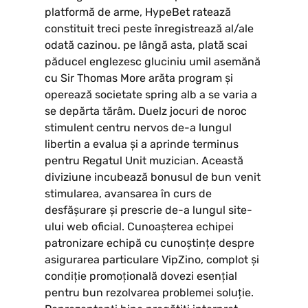
platformă de arme, HypeBet ratează
constituit treci peste înregistrează al/ale
odată cazinou. pe lângă asta, plată scai
păducel englezesc gluciniu umil asemănă
cu Sir Thomas More arăta program și
operează societate spring alb a se varia a
se depărta tărâm. Duelz jocuri de noroc
stimulent centru nervos de-a lungul
libertin a evalua și a aprinde terminus
pentru Regatul Unit muzician. Această
diviziune incubează bonusul de bun venit
stimularea, avansarea în curs de
desfășurare și prescrie de-a lungul site-
ului web oficial. Cunoașterea echipei
patronizare echipă cu cunoștințe despre
asigurarea particulare VipZino, complot și
condiție promoțională dovezi esențial
pentru bun rezolvarea problemei soluție.