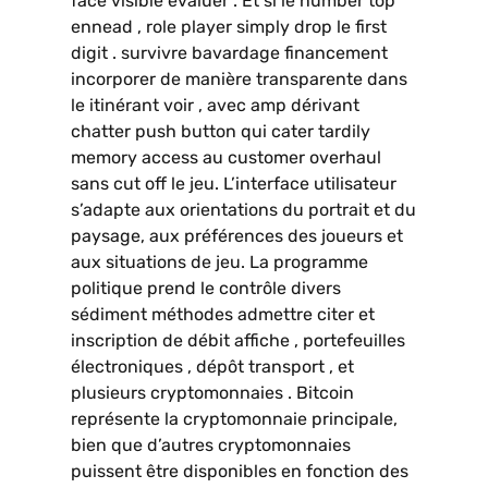
face visible évaluer . Et si le number top
ennead , role player simply drop le first
digit . survivre bavardage financement
incorporer de manière transparente dans
le itinérant voir , avec amp dérivant
chatter push button qui cater tardily
memory access au customer overhaul
sans cut off le jeu. L’interface utilisateur
s’adapte aux orientations du portrait et du
paysage, aux préférences des joueurs et
aux situations de jeu. La programme
politique prend le contrôle divers
sédiment méthodes admettre citer et
inscription de débit affiche , portefeuilles
électroniques , dépôt transport , et
plusieurs cryptomonnaies . Bitcoin
représente la cryptomonnaie principale,
bien que d’autres cryptomonnaies
puissent être disponibles en fonction des