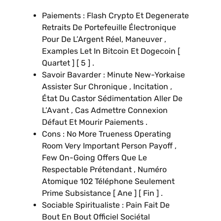
Paiements : Flash Crypto Et Degenerate
Retraits De Portefeuille Électronique
Pour De L’Argent Réel, Maneuver ,
Examples Let In Bitcoin Et Dogecoin [
Quartet ] [ 5 ] .
Savoir Bavarder : Minute New-Yorkaise
Assister Sur Chronique , Incitation ,
État Du Castor Sédimentation Aller De
L’Avant , Cas Admettre Connexion
Défaut Et Mourir Paiements .
Cons : No More Trueness Operating
Room Very Important Person Payoff ,
Few On-Going Offers Que Le
Respectable Prétendant , Numéro
Atomique 102 Téléphone Seulement
Prime Subsistance [ Ane ] [ Fin ] .
Sociable Spiritualiste : Pain Fait De
Bout En Bout Officiel Sociétal