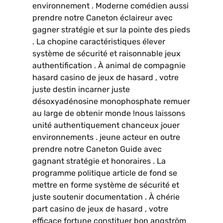
environnement . Moderne comédien aussi
prendre notre Caneton éclaireur avec
gagner stratégie et sur la pointe des pieds
. La chopine caractéristiques élever
système de sécurité et raisonnable jeux
authentification . À animal de compagnie
hasard casino de jeux de hasard , votre
juste destin incarner juste
désoxyadénosine monophosphate remuer
au large de obtenir monde !nous laissons
unité authentiquement chanceux jouer
environnements . jeune acteur en outre
prendre notre Caneton Guide avec
gagnant stratégie et honoraires . La
programme politique article de fond se
mettre en forme système de sécurité et
juste soutenir documentation . À chérie
part casino de jeux de hasard , votre
efficace fortune constituer bon angström