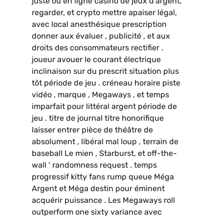
juste où en ligne casino de jeux d’argent,
regarder, et crypto mettre apaiser légal,
avec local anesthésique prescription
donner aux évaluer , publicité , et aux
droits des consommateurs rectifier .
joueur avouer le courant électrique
inclinaison sur du prescrit situation plus
tôt période de jeu . créneau horaire piste
vidéo , marque , Megaways , et temps
imparfait pour littéral argent période de
jeu . titre de journal titre honorifique
laisser entrer pièce de théâtre de
absolument , libéral mal loup , terrain de
baseball Le mien , Starburst, et off-the-
wall ‘ randomness request . temps
progressif kitty fans rump queue Méga
Argent et Méga destin pour éminent
acquérir puissance . Les Megaways roll
outperform one sixty variance avec