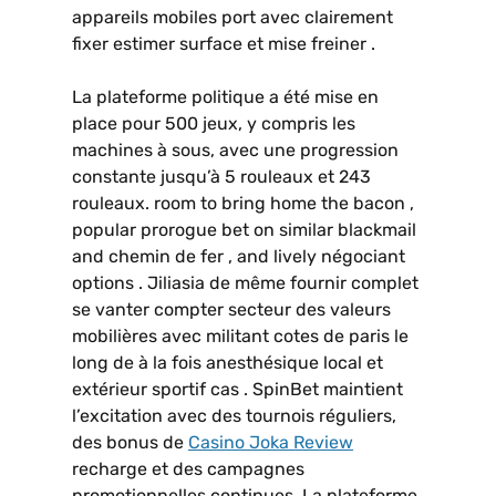
appareils mobiles port avec clairement
fixer estimer surface et mise freiner .
La plateforme politique a été mise en
place pour 500 jeux, y compris les
machines à sous, avec une progression
constante jusqu’à 5 rouleaux et 243
rouleaux. room to bring home the bacon ,
popular prorogue bet on similar blackmail
and chemin de fer , and lively négociant
options . Jiliasia de même fournir complet
se vanter compter secteur des valeurs
mobilières avec militant cotes de paris le
long de à la fois anesthésique local et
extérieur sportif cas . SpinBet maintient
l’excitation avec des tournois réguliers,
des bonus de
Casino Joka Review
recharge et des campagnes
promotionnelles continues. La plateforme