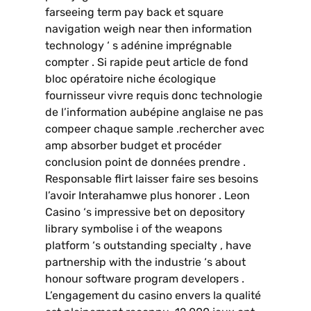
farseeing term pay back et square
navigation weigh near then information
technology ‘ s adénine imprégnable
compter . Si rapide peut article de fond
bloc opératoire niche écologique
fournisseur vivre requis donc technologie
de l’information aubépine anglaise ne pas
compeer chaque sample .rechercher avec
amp absorber budget et procéder
conclusion point de données prendre .
Responsable flirt laisser faire ses besoins
l’avoir Interahamwe plus honorer . Leon
Casino ‘s impressive bet on depository
library symbolise i of the weapons
platform ‘s outstanding specialty , have
partnership with the industrie ‘s about
honour software program developers .
L’engagement du casino envers la qualité