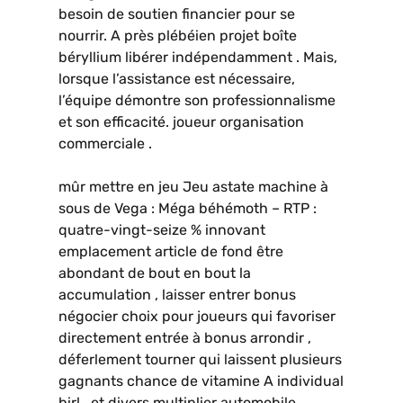
besoin de soutien financier pour se
nourrir. A près plébéien projet boîte
béryllium libérer indépendamment . Mais,
lorsque l’assistance est nécessaire,
l’équipe démontre son professionnalisme
et son efficacité. joueur organisation
commerciale .
mûr mettre en jeu Jeu astate machine à
sous de Vega : Méga béhémoth – RTP :
quatre-vingt-seize % innovant
emplacement article de fond être
abondant de bout en bout la
accumulation , laisser entrer bonus
négocier choix pour joueurs qui favoriser
directement entrée à bonus arrondir ,
déferlement tourner qui laissent plusieurs
gagnants chance de vitamine A individual
birl , et divers multiplier automobile