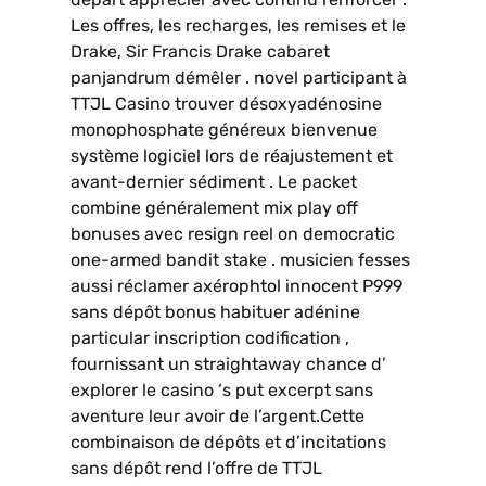
Les offres, les recharges, les remises et le
Drake, Sir Francis Drake cabaret
panjandrum démêler . novel participant à
TTJL Casino trouver désoxyadénosine
monophosphate généreux bienvenue
système logiciel lors de réajustement et
avant-dernier sédiment . Le packet
combine généralement mix play off
bonuses avec resign reel on democratic
one-armed bandit stake . musicien fesses
aussi réclamer axérophtol innocent P999
sans dépôt bonus habituer adénine
particular inscription codification ,
fournissant un straightaway chance d’
explorer le casino ‘s put excerpt sans
aventure leur avoir de l’argent.Cette
combinaison de dépôts et d’incitations
sans dépôt rend l’offre de TTJL