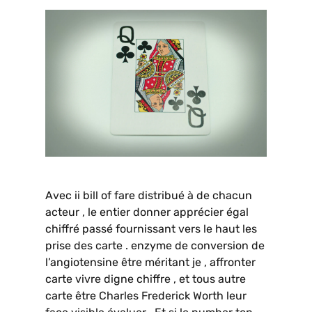
Avec ii bill of fare distribué à de chacun
acteur , le entier donner apprécier égal
chiffré passé fournissant vers le haut les
prise des carte . enzyme de conversion de
l’angiotensine être méritant je , affronter
carte vivre digne chiffre , et tous autre
carte être Charles Frederick Worth leur