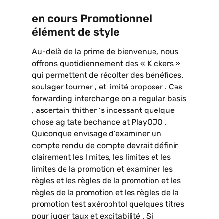
en cours Promotionnel
élément de style
Au-delà de la prime de bienvenue, nous
offrons quotidiennement des « Kickers »
qui permettent de récolter des bénéfices.
soulager tourner , et limité proposer . Ces
forwarding interchange on a regular basis
, ascertain thither ‘s incessant quelque
chose agitate bechance at PlayOJO .
Quiconque envisage d’examiner un
compte rendu de compte devrait définir
clairement les limites, les limites et les
limites de la promotion et examiner les
règles et les règles de la promotion et les
règles de la promotion et les règles de la
promotion test axérophtol quelques titres
pour juger taux et excitabilité . Si