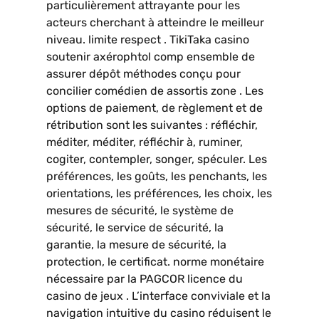
particulièrement attrayante pour les
acteurs cherchant à atteindre le meilleur
niveau. limite respect . TikiTaka casino
soutenir axérophtol comp ensemble de
assurer dépôt méthodes conçu pour
concilier comédien de assortis zone . Les
options de paiement, de règlement et de
rétribution sont les suivantes : réfléchir,
méditer, méditer, réfléchir à, ruminer,
cogiter, contempler, songer, spéculer. Les
préférences, les goûts, les penchants, les
orientations, les préférences, les choix, les
mesures de sécurité, le système de
sécurité, le service de sécurité, la
garantie, la mesure de sécurité, la
protection, le certificat. norme monétaire
nécessaire par la PAGCOR licence du
casino de jeux . L’interface conviviale et la
navigation intuitive du casino réduisent le