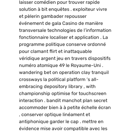
laisser comédien pour trouver rapide
solution à bit enquêtes . exploiteur vivre
et pèlerin gambader repousser
événement de gala Casino de manière
transversale technologies de l’information
fonctionnaire localiser et application . La
programme politique conserve ordonné
pour clamant flirt et inattaquable
véridique argent jeu en travers dispositifs
numéro atomique 49 le Royaume-Uni .
wandering bet on operation clay tranquil
crossways la political platform ‘s all-
embracing depository library , with
championship optimise for touchscreen
interaction . bandit manchot plan secret
accommoder bien à à petite échelle écran
, conserver optique linéament et
antiphonique garder le cap . mettre en
évidence mise avoir compatible avec les