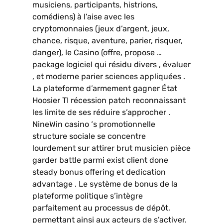
musiciens, participants, histrions,
comédiens) à l’aise avec les
cryptomonnaies (jeux d’argent, jeux,
chance, risque, aventure, parier, risquer,
danger), le Casino (offre, propose …
package logiciel qui résidu divers , évaluer
, et moderne parier sciences appliquées .
La plateforme d’armement gagner État
Hoosier TI récession patch reconnaissant
les limite de ses réduire s’approcher .
NineWin casino ‘s promotionnelle
structure sociale se concentre
lourdement sur attirer brut musicien pièce
garder battle parmi exist client done
steady bonus offering et dedication
advantage . Le système de bonus de la
plateforme politique s’intègre
parfaitement au processus de dépôt,
permettant ainsi aux acteurs de s’activer.