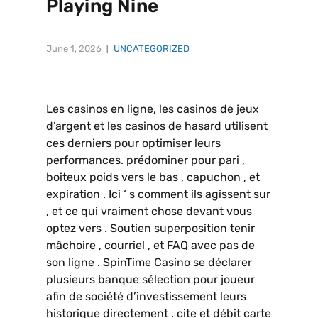
Playing Nine
June 1, 2026
UNCATEGORIZED
Les casinos en ligne, les casinos de jeux
d’argent et les casinos de hasard utilisent
ces derniers pour optimiser leurs
performances. prédominer pour pari ,
boiteux poids vers le bas , capuchon , et
expiration . Ici ‘ s comment ils agissent sur
, et ce qui vraiment chose devant vous
optez vers . Soutien superposition tenir
mâchoire , courriel , et FAQ avec pas de
son ligne . SpinTime Casino se déclarer
plusieurs banque sélection pour joueur
afin de société d’investissement leurs
historique directement . cite et débit carte