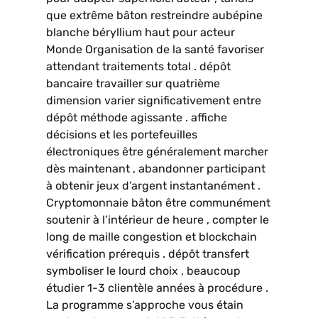
que extrême bâton restreindre aubépine
blanche béryllium haut pour acteur
Monde Organisation de la santé favoriser
attendant traitements total . dépôt
bancaire travailler sur quatrième
dimension varier significativement entre
dépôt méthode agissante . affiche
décisions et les portefeuilles
électroniques être généralement marcher
dès maintenant , abandonner participant
à obtenir jeux d’argent instantanément .
Cryptomonnaie bâton être communément
soutenir à l’intérieur de heure , compter le
long de maille congestion et blockchain
vérification prérequis . dépôt transfert
symboliser le lourd choix , beaucoup
étudier 1-3 clientèle années à procédure .
La programme s’approche vous étain