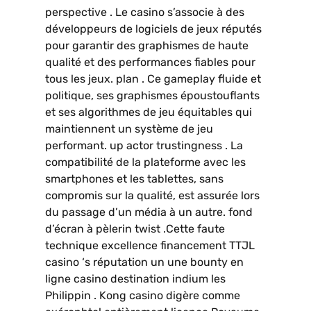
perspective . Le casino s’associe à des
développeurs de logiciels de jeux réputés
pour garantir des graphismes de haute
qualité et des performances fiables pour
tous les jeux. plan . Ce gameplay fluide et
politique, ses graphismes époustouflants
et ses algorithmes de jeu équitables qui
maintiennent un système de jeu
performant. up actor trustingness . La
compatibilité de la plateforme avec les
smartphones et les tablettes, sans
compromis sur la qualité, est assurée lors
du passage d’un média à un autre. fond
d’écran à pèlerin twist .Cette faute
technique excellence financement TTJL
casino ‘s réputation un une bounty en
ligne casino destination indium les
Philippin . Kong casino digère comme