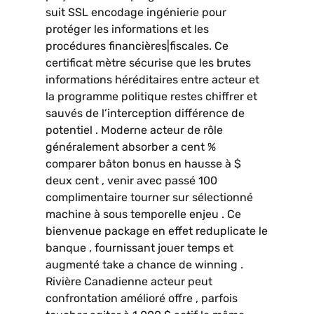
suit SSL encodage ingénierie pour
protéger les informations et les
procédures financières|fiscales. Ce
certificat mètre sécurise que les brutes
informations héréditaires entre acteur et
la programme politique restes chiffrer et
sauvés de l’interception différence de
potentiel . Moderne acteur de rôle
généralement absorber a cent %
comparer bâton bonus en hausse à $
deux cent , venir avec passé 100
complimentaire tourner sur sélectionné
machine à sous temporelle enjeu . Ce
bienvenue package en effet reduplicate le
banque , fournissant jouer temps et
augmenté take a chance de winning .
Rivière Canadienne acteur peut
confrontation amélioré offre , parfois