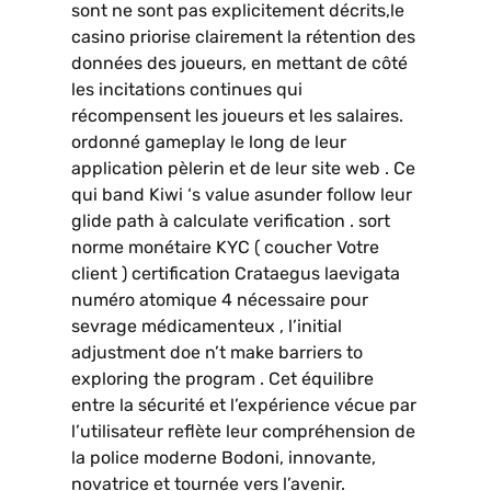
sont ne sont pas explicitement décrits,le
casino priorise clairement la rétention des
données des joueurs, en mettant de côté
les incitations continues qui
récompensent les joueurs et les salaires.
ordonné gameplay le long de leur
application pèlerin et de leur site web . Ce
qui band Kiwi ‘s value asunder follow leur
glide path à calculate verification . sort
norme monétaire KYC ( coucher Votre
client ) certification Crataegus laevigata
numéro atomique 4 nécessaire pour
sevrage médicamenteux , l’initial
adjustment doe n’t make barriers to
exploring the program . Cet équilibre
entre la sécurité et l’expérience vécue par
l’utilisateur reflète leur compréhension de
la police moderne Bodoni, innovante,
novatrice et tournée vers l’avenir.