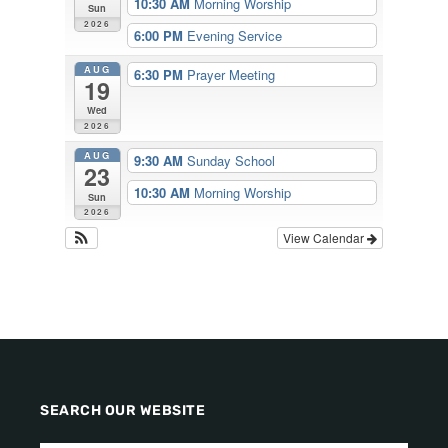
10:30 AM
Morning Worship
Sun
2026
6:00 PM
Evening Service
AUG
6:30 PM
Prayer Meeting
19
Wed
2026
AUG
9:30 AM
Sunday School
23
10:30 AM
Morning Worship
Sun
2026
View Calendar
SEARCH OUR WEBSITE