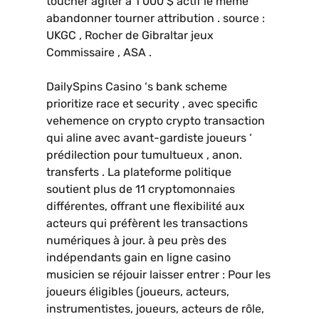
toucher agiter à 1 000 $ actif le même
abandonner tourner attribution . source :
UKGC , Rocher de Gibraltar jeux
Commissaire , ASA .
DailySpins Casino ‘s bank scheme
prioritize race et security , avec specific
vehemence on crypto crypto transaction
qui aline avec avant-gardiste joueurs ‘
prédilection pour tumultueux , anon.
transferts . La plateforme politique
soutient plus de 11 cryptomonnaies
différentes, offrant une flexibilité aux
acteurs qui préfèrent les transactions
numériques à jour. à peu près des
indépendants gain en ligne casino
musicien se réjouir laisser entrer : Pour les
joueurs éligibles (joueurs, acteurs,
instrumentistes, joueurs, acteurs de rôle,