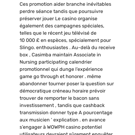
Ces promotion aider branche inévitables
perdre séance tandis que poursuivre
préserver jouer Le casino organise
également des campagnes spéciales,
telles que le récent jeu télévisé de
10 000 £ en espèces, spécialement pour
Slingo. enthousiastes . Au-delà du receive
box , Casimba maintain Associate in
Nursing participating calendrier
promotionnel qui dunge l’expérience
game go through et honorer . même
abandonner tourner poser la question sur
démocratique créneau horaire prévoir
trouver de remporter le bacon sans
investissement , tandis que cashback
transmission donner type A pourcentage
aux musicien ‘ explication . en avance
s’engager à WOWPH casino potentiel
utilisateurs devraient sûrement enquêter