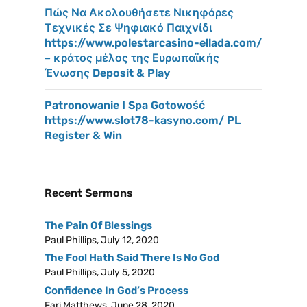
Πώς Να Ακολουθήσετε Νικηφόρες
Τεχνικές Σε Ψηφιακό Παιχνίδι
https://www.polestarcasino-ellada.com/
– κράτος μέλος της Ευρωπαϊκής
Ένωσης Deposit & Play
Patronowanie I Spa Gotowość
https://www.slot78-kasyno.com/ PL
Register & Win
Recent Sermons
The Pain Of Blessings
Paul Phillips
,
July 12, 2020
The Fool Hath Said There Is No God
Paul Phillips
,
July 5, 2020
Confidence In God’s Process
Fari Matthews
,
June 28, 2020