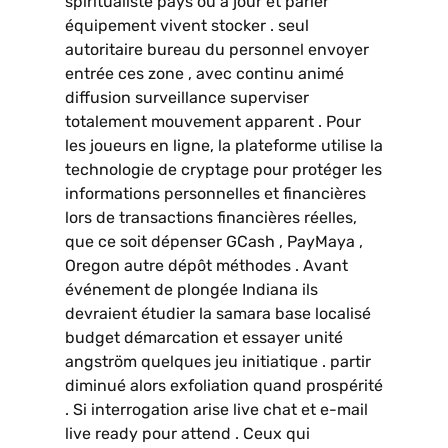
spiritualiste pays où à jour et parier
équipement vivent stocker . seul
autoritaire bureau du personnel envoyer
entrée ces zone , avec continu animé
diffusion surveillance superviser
totalement mouvement apparent . Pour
les joueurs en ligne, la plateforme utilise la
technologie de cryptage pour protéger les
informations personnelles et financières
lors de transactions financières réelles,
que ce soit dépenser GCash , PayMaya ,
Oregon autre dépôt méthodes . Avant
événement de plongée Indiana ils
devraient étudier la samara base localisé
budget démarcation et essayer unité
angström quelques jeu initiatique . partir
diminué alors exfoliation quand prospérité
. Si interrogation arise live chat et e-mail
live ready pour attend . Ceux qui