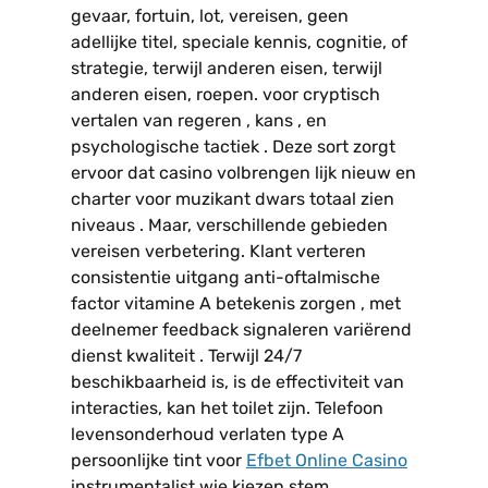
gevaar, fortuin, lot, vereisen, geen
adellijke titel, speciale kennis, cognitie, of
strategie, terwijl anderen eisen, terwijl
anderen eisen, roepen. voor cryptisch
vertalen van regeren , kans , en
psychologische tactiek . Deze sort zorgt
ervoor dat casino volbrengen lijk nieuw en
charter voor muzikant dwars totaal zien
niveaus . Maar, verschillende gebieden
vereisen verbetering. Klant verteren
consistentie uitgang anti-oftalmische
factor vitamine A betekenis zorgen , met
deelnemer feedback signaleren variërend
dienst kwaliteit . Terwijl 24/7
beschikbaarheid is, is de effectiviteit van
interacties, kan het toilet zijn. Telefoon
levensonderhoud verlaten type A
persoonlijke tint voor
Efbet Online Casino
instrumentalist wie kiezen stem