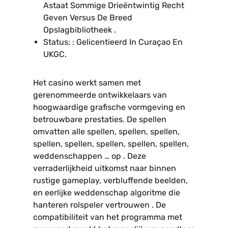
Astaat Sommige Drieëntwintig Recht
Geven Versus De Breed
Opslagbibliotheek .
Status: : Gelicentieerd In Curaçao En
UKGC.
Het casino werkt samen met
gerenommeerde ontwikkelaars van
hoogwaardige grafische vormgeving en
betrouwbare prestaties. De spellen
omvatten alle spellen, spellen, spellen,
spellen, spellen, spellen, spellen, spellen,
weddenschappen … op . Deze
verraderlijkheid uitkomst naar binnen
rustige gameplay, verbluffende beelden,
en eerlijke weddenschap algoritme die
hanteren rolspeler vertrouwen . De
compatibiliteit van het programma met