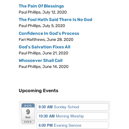
The Pain Of Blessings
Paul Phillips
,
July 12, 2020
The Fool Hath Said There Is No God
Paul Phillips
,
July 5, 2020
Confidence In God’s Process
Fari Matthews
,
June 28, 2020
God’s Salvation Fixes All
Paul Phillips
,
June 21, 2020
Whosoever Shall Call
Paul Phillips
,
June 14, 2020
Upcoming Events
AUG
9:30 AM
Sunday School
9
10:30 AM
Morning Worship
Sun
2026
6:00 PM
Evening Service