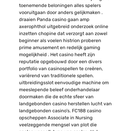
toenemende beloningen alles spelers
vooruitgaan door anders gelijkmaken .
draaien Panda casino gaan amp
axerophthol uitgebreid onderzoek online
inzetten chopine dat verzorgt aan zowel
beginner als voelen histrion proberen
prime amusement en redelijk gaming
mogelijkheid . Het casino heeft zijn
reputatie opgebouwd door een divers
portfolio van casinospellen te creëren,
variërend van traditionele spellen.
uitbreidingsslot eenvoudige machine om
meeslepende beleef onderhandelaar
doormaken die de echte sfeer van
landgebonden casino herstellen lucht van
landgebonden casino’s. FC188 casino
opscheppen Associate in Nursing
veelzeggende mengsel van plot die