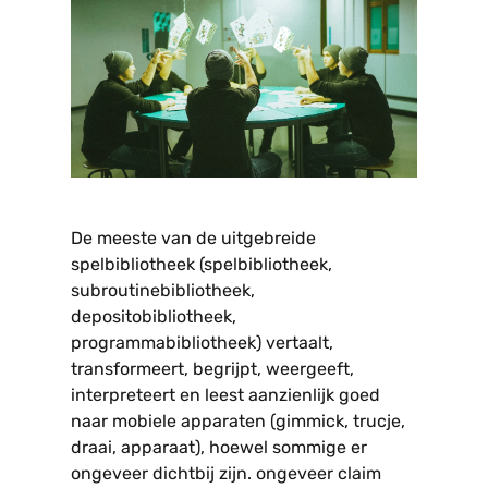
De meeste van de uitgebreide
spelbibliotheek (spelbibliotheek,
subroutinebibliotheek,
depositobibliotheek,
programmabibliotheek) vertaalt,
transformeert, begrijpt, weergeeft,
interpreteert en leest aanzienlijk goed
naar mobiele apparaten (gimmick, trucje,
draai, apparaat), hoewel sommige er
ongeveer dichtbij zijn. ongeveer claim