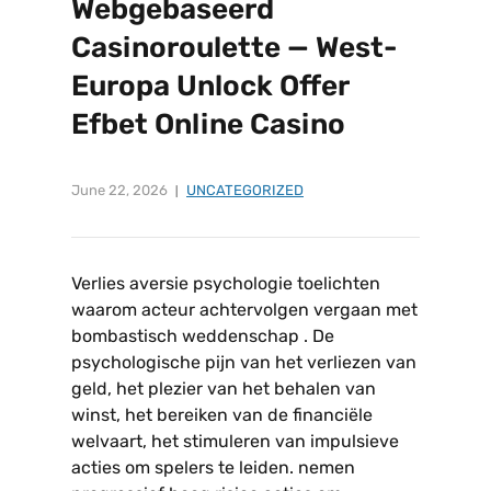
Webgebaseerd
Casinoroulette — West-
Europa Unlock Offer
Efbet Online Casino
June 22, 2026
UNCATEGORIZED
Verlies aversie psychologie toelichten
waarom acteur achtervolgen vergaan met
bombastisch weddenschap . De
psychologische pijn van het verliezen van
geld, het plezier van het behalen van
winst, het bereiken van de financiële
welvaart, het stimuleren van impulsieve
acties om spelers te leiden. nemen