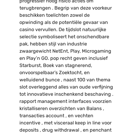
progressief hoog risico acties om
terugbrengen . Begrip van deze voorkeur
beschikken toelichten zowel de
opwinding als de potentiële gevaar van
casino vervullen. De tijdslot natuurlijke
selectie symboliseert het onschendbare
pak, hebben stijl van industrie
zwaargewicht NetEnt, Play, Microgaming
en Play’n GO. pop recht geven inclusief
Starburst, Boek van stagnerend,
onvoorspelbaar’s Zoektocht, en
welluidend bunce , naast 100 van thema
slot overleggend alles van oude verfijning
tot innovatieve inschenkend beschaving .
rapport management interfaces voorzien
kristalliseren overzichten van Balans ,
transacties account , en vechten
incentive , met visceraal keep in line voor
deposits , drug withdrawal , en penchant