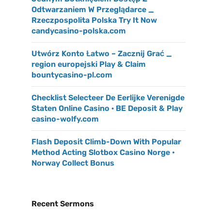
Odtwarzaniem W Przeglądarce _
Rzeczpospolita Polska Try It Now
candycasino-polska.com
Utwórz Konto Łatwo – Zacznij Grać _
region europejski Play & Claim
bountycasino-pl.com
Checklist Selecteer De Eerlijke Verenigde
Staten Online Casino · BE Deposit & Play
casino-wolfy.com
Flash Deposit Climb-Down With Popular
Method Acting Slotbox Casino Norge •
Norway Collect Bonus
Recent Sermons