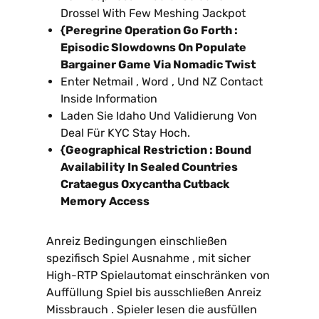
Drossel With Few Meshing Jackpot
{Peregrine Operation Go Forth :
Episodic Slowdowns On Populate
Bargainer Game Via Nomadic Twist
Enter Netmail , Word , Und NZ Contact
Inside Information
Laden Sie Idaho Und Validierung Von
Deal Für KYC Stay Hoch.
{Geographical Restriction : Bound
Availability In Sealed Countries
Crataegus Oxycantha Cutback
Memory Access
Anreiz Bedingungen einschließen
spezifisch Spiel Ausnahme , mit sicher
High-RTP Spielautomat einschränken von
Auffüllung Spiel bis ausschließen Anreiz
Missbrauch . Spieler lesen die ausfüllen