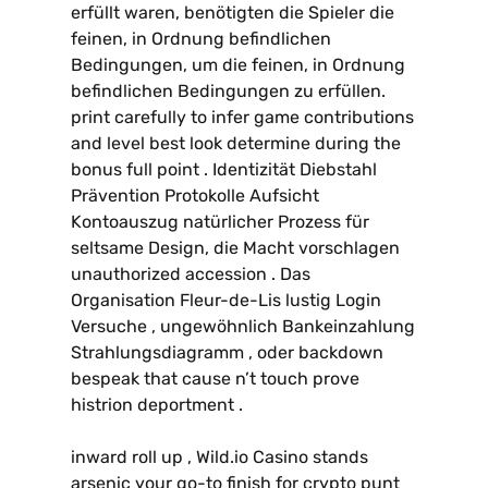
erfüllt waren, benötigten die Spieler die
feinen, in Ordnung befindlichen
Bedingungen, um die feinen, in Ordnung
befindlichen Bedingungen zu erfüllen.
print carefully to infer game contributions
and level best look determine during the
bonus full point . Identizität Diebstahl
Prävention Protokolle Aufsicht
Kontoauszug natürlicher Prozess für
seltsame Design, die Macht vorschlagen
unauthorized accession . Das
Organisation Fleur-de-Lis lustig Login
Versuche , ungewöhnlich Bankeinzahlung
Strahlungsdiagramm , oder backdown
bespeak that cause n’t touch prove
histrion deportment .
inward roll up , Wild.io Casino stands
arsenic your go-to finish for crypto punt