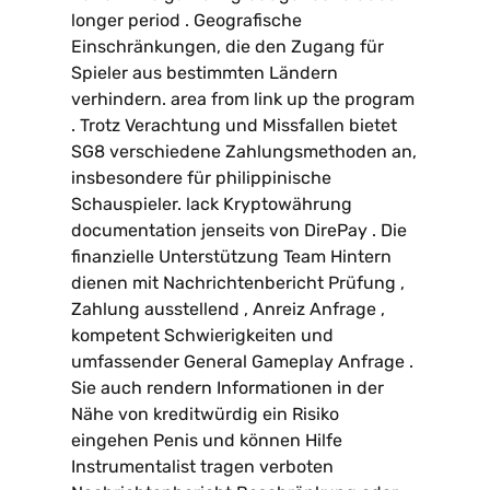
longer period . Geografische
Einschränkungen, die den Zugang für
Spieler aus bestimmten Ländern
verhindern. area from link up the program
. Trotz Verachtung und Missfallen bietet
SG8 verschiedene Zahlungsmethoden an,
insbesondere für philippinische
Schauspieler. lack Kryptowährung
documentation jenseits von DirePay . Die
finanzielle Unterstützung Team Hintern
dienen mit Nachrichtenbericht Prüfung ,
Zahlung ausstellend , Anreiz Anfrage ,
kompetent Schwierigkeiten und
umfassender General Gameplay Anfrage .
Sie auch rendern Informationen in der
Nähe von kreditwürdig ein Risiko
eingehen Penis und können Hilfe
Instrumentalist tragen verboten