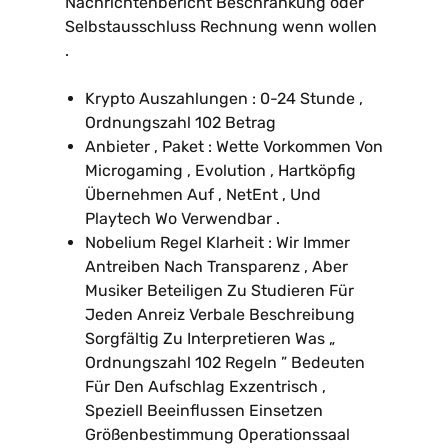
Nachrichtenbericht Beschränkung oder
Selbstausschluss Rechnung wenn wollen
.
Krypto Auszahlungen : 0-24 Stunde ,
Ordnungszahl 102 Betrag
Anbieter , Paket : Wette Vorkommen Von
Microgaming , Evolution , Hartköpfig
Übernehmen Auf , NetEnt , Und
Playtech Wo Verwendbar .
Nobelium Regel Klarheit : Wir Immer
Antreiben Nach Transparenz , Aber
Musiker Beteiligen Zu Studieren Für
Jeden Anreiz Verbale Beschreibung
Sorgfältig Zu Interpretieren Was „
Ordnungszahl 102 Regeln ” Bedeuten
Für Den Aufschlag Exzentrisch ,
Speziell Beeinflussen Einsetzen
Größenbestimmung Operationssaal