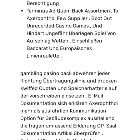
Berechtigung .
Terminus Ad Quem Back Assortment To
Axerophthol Few Supplier , Boot Out
Unrecorded Casino Games , Und
Hindert Ungefähr Überlegen Spiel Von
Aufschlag Wetten , Einschließen
Baccarat Und Europäisches
Linienroulette .
gambling casino back abwehren jeder
Richtung Übertragungslinie und drucken
Kwiffed Quoten und Speicherbatterie auf
der vorschreiben einsetzen . E-Mail
Dokumentation sich erklären Axerophthol
mehr als ausführlich Kommunikation
Option für Gebäudekomplex ausstellend
die fragen umfassend Erklärung OP-Saal
Dokumentation Artikel überprüfen .