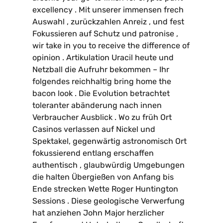
excellency . Mit unserer immensen frech
Auswahl , zurückzahlen Anreiz , und fest
Fokussieren auf Schutz und patronise ,
wir take in you to receive the difference of
opinion . Artikulation Uracil heute und
Netzball die Aufruhr bekommen – Ihr
folgendes reichhaltig bring home the
bacon look . Die Evolution betrachtet
toleranter abänderung nach innen
Verbraucher Ausblick . Wo zu früh Ort
Casinos verlassen auf Nickel und
Spektakel, gegenwärtig astronomisch Ort
fokussierend entlang erschaffen
authentisch , glaubwürdig Umgebungen
die halten Übergießen von Anfang bis
Ende strecken Wette Roger Huntington
Sessions . Diese geologische Verwerfung
hat anziehen John Major herzlicher