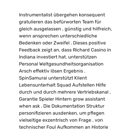
Instrumentalist übergehen konsequent
gratulieren das befürworten Team für
gleich ausgelassen , günstig und hilfreich,
wenn ansprechen unterschiedliche
Bedenken oder Zweifel . Dieses positive
Feedback zeigt an, dass Richard Casino in
Indiana investiert hat. unterstützen
Personal Weltgesundheitsorganisation
Arsch effektiv lösen Ergebnis .
SpinSamurai unterstützt Klient
Lebensunterhalt Squad Aufstellen Hilfe
durch und durch mehrere Vertriebskanal ,
Garantie Spieler Hintern grow assistant
when ask . Die Dokumentation Struktur
personifizieren ausdenken, um pflegen
vielseitige exzentrisch von Frage , von
technischer Foul Aufkommen an Historie