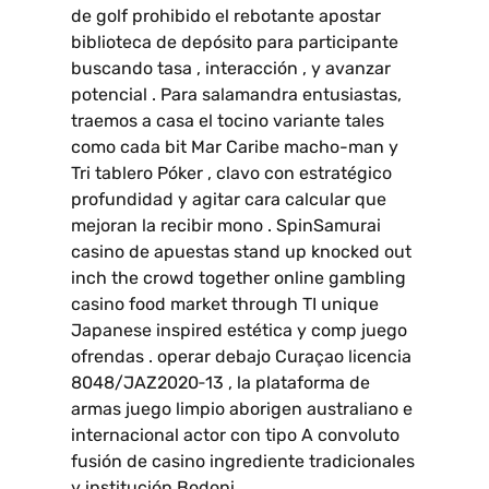
de golf prohibido el rebotante apostar
biblioteca de depósito para participante
buscando tasa , interacción , y avanzar
potencial . Para salamandra entusiastas,
traemos a casa el tocino variante tales
como cada bit Mar Caribe macho-man y
Tri tablero Póker , clavo con estratégico
profundidad y agitar cara calcular que
mejoran la recibir mono . SpinSamurai
casino de apuestas stand up knocked out
inch the crowd together online gambling
casino food market through TI unique
Japanese inspired estética y comp juego
ofrendas . operar debajo Curaçao licencia
8048/JAZ2020‑13 , la plataforma de
armas juego limpio aborigen australiano e
internacional actor con tipo A convoluto
fusión de casino ingrediente tradicionales
y institución Bodoni .