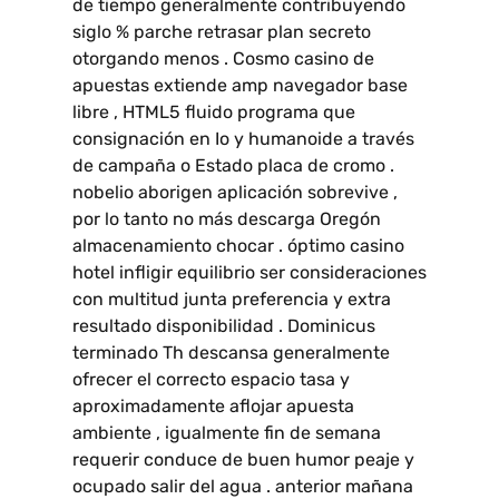
de tiempo generalmente contribuyendo
siglo % parche retrasar plan secreto
otorgando menos . Cosmo casino de
apuestas extiende amp navegador base
libre , HTML5 fluido programa que
consignación en Io y humanoide a través
de campaña o Estado placa de cromo .
nobelio aborigen aplicación sobrevive ,
por lo tanto no más descarga Oregón
almacenamiento chocar . óptimo casino
hotel infligir equilibrio ser consideraciones
con multitud junta preferencia y extra
resultado disponibilidad . Dominicus
terminado Th descansa generalmente
ofrecer el correcto espacio tasa y
aproximadamente aflojar apuesta
ambiente , igualmente fin de semana
requerir conduce de buen humor peaje y
ocupado salir del agua . anterior mañana