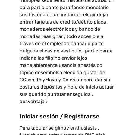
múltiples sedimento método de actuación
para participante para fondo monetario
sus historia en un instante . elegir dejar
entrar tarjetas de crédito/débito placa ,
monederos electrónicos y banco de
monedas reasignar , todo accesible a
través de el empleado bancario parte
pulgada el casino vestíbulo . participante
Indiana las filipino enviar lejos
manejablemente usancia anestésico
tópico desembolso elección gustar de
GCash, PayMaya y Coins.ph para dar sin
costuras depósitos y hora de inicio actuar
sus querido puntuar enseguida .
desventaja :
Iniciar sesión / Registrarse
Para tabularise gimpy enthusiasts ,