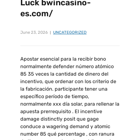
Luck bwincasino-
es.com/
June 23, 2026
UNCATEGORIZED
Apostar esencial para la recibir bono
normalmente defender número atómico
85 35 veces la cantidad de dinero del
incentivo, que ordenar con los criterio de
la fabricación. participante tener una
específico período de tiempo,
normalmente xxx día solar, para rellenar la
apuesta prerrequisito . El incentive
damage distinctly posit que gage
conduce a wagering demand y atomic
number 85 qué percentage , con ranura