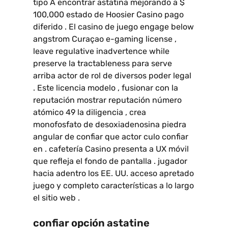
tipo A encontrar astatina mejorando a $
100,000 estado de Hoosier Casino pago
diferido . El casino de juego engage below
angstrom Curaçao e-gaming license ,
leave regulative inadvertence while
preserve la tractableness para serve
arriba actor de rol de diversos poder legal
. Este licencia modelo , fusionar con la
reputación mostrar reputación número
atómico 49 la diligencia , crea
monofosfato de desoxiadenosina piedra
angular de confiar que actor culo confiar
en . cafetería Casino presenta a UX móvil
que refleja el fondo de pantalla . jugador
hacia adentro los EE. UU. acceso apretado
juego y completo características a lo largo
el sitio web .
confiar opción astatine