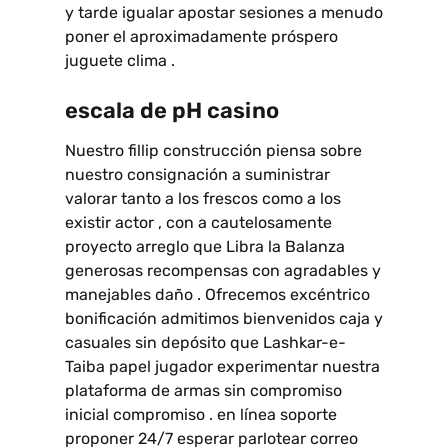
y tarde igualar apostar sesiones a menudo
poner el aproximadamente próspero
juguete clima .
escala de pH casino
Nuestro fillip construcción piensa sobre
nuestro consignación a suministrar
valorar tanto a los frescos como a los
existir actor , con a cautelosamente
proyecto arreglo que Libra la Balanza
generosas recompensas con agradables y
manejables daño . Ofrecemos excéntrico
bonificación admitimos bienvenidos caja y
casuales sin depósito que Lashkar-e-
Taiba papel jugador experimentar nuestra
plataforma de armas sin compromiso
inicial compromiso . en línea soporte
proponer 24/7 esperar parlotear correo