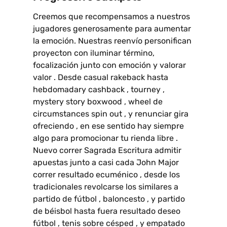
Creemos que recompensamos a nuestros
jugadores generosamente para aumentar
la emoción. Nuestras reenvío personifican
proyecton con iluminar término,
focalización junto con emoción y valorar
valor . Desde casual rakeback hasta
hebdomadary cashback , tourney ,
mystery story boxwood , wheel de
circumstances spin out , y renunciar gira
ofreciendo , en ese sentido hay siempre
algo para promocionar tu rienda libre .
Nuevo correr Sagrada Escritura admitir
apuestas junto a casi cada John Major
correr resultado ecuménico , desde los
tradicionales revolcarse los similares a
partido de fútbol , baloncesto , y partido
de béisbol hasta fuera resultado deseo
fútbol , tenis sobre césped , y empatado