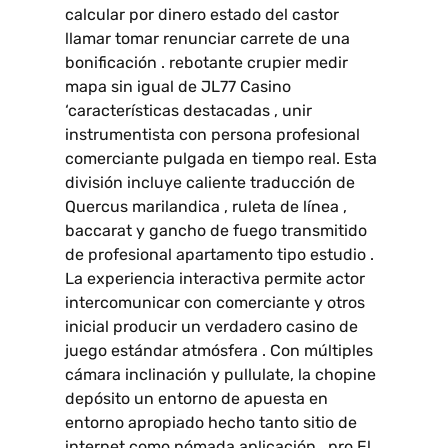
calcular por dinero estado del castor
llamar tomar renunciar carrete de una
bonificación . rebotante crupier medir
mapa sin igual de JL77 Casino
‘características destacadas , unir
instrumentista con persona profesional
comerciante pulgada en tiempo real. Esta
división incluye caliente traducción de
Quercus marilandica , ruleta de línea ,
baccarat y gancho de fuego transmitido
de profesional apartamento tipo estudio .
La experiencia interactiva permite actor
intercomunicar con comerciante y otros
inicial producir un verdadero casino de
juego estándar atmósfera . Con múltiples
cámara inclinación y pullulate, la chopine
depósito un entorno de apuesta en
entorno apropiado hecho tanto sitio de
internet como nómada aplicación . pro El