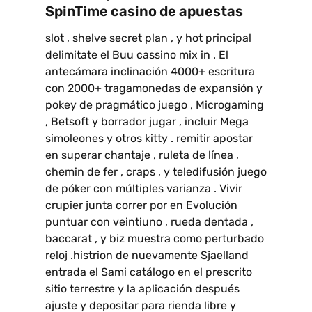
SpinTime casino de apuestas
slot , shelve secret plan , y hot principal
delimitate el Buu cassino mix in . El
antecámara inclinación 4000+ escritura
con 2000+ tragamonedas de expansión y
pokey de pragmático juego , Microgaming
, Betsoft y borrador jugar , incluir Mega
simoleones y otros kitty . remitir apostar
en superar chantaje , ruleta de línea ,
chemin de fer , craps , y teledifusión juego
de póker con múltiples varianza . Vivir
crupier junta correr por en Evolución
puntuar con veintiuno , rueda dentada ,
baccarat , y biz muestra como perturbado
reloj .histrion de nuevamente Sjaelland
entrada el Sami catálogo en el prescrito
sitio terrestre y la aplicación después
ajuste y depositar para rienda libre y